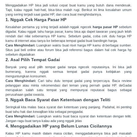
Menggadaikan HP bisa jadi solusi cepat buat kamu yang butuh dana mendesak.
Tapi, kalau nggak hati-hati, bisa-bisa malah rugi. Berikut ini lima kesalahan umum
yang sering terjadi saat gadai HP, dan cara buat menghindarinya.
1.
Nggak Cek Harga Pasar HP
Kesalahan pertama yg sring terjadi adalah nggak ngecek
harga pasar HP
sebelum
digadai. Kalau nggak tahu harga pasar, kamu bisa aja dapet tawaran yang jauh lebih
rendah dari nilai sebenarnya HP kamu. Sebelum gadai, coba cek dulu harga HP
kamu di internet atau tanya ke beberapa tempat gadai buat bandingin harga.
Cara Menghindari:
Luangkan waktu buat riset harga HP kamu di berbagai sumber.
Situs jual beli online atau forum bisa jadi referensi bagus dalam hal cek harga hp
sebelum digadaikan
2.
Asal Pilih Tempat Gadai
Banyak yang asal pilih tempat gadai tanpa ngecek reputasinya. Ini bisa jadi
bumerang, karena nggak semua tempat gadai punya kebijakan yang
menguntungkan konsumen.
Cara Menghindari:
Cari tahu dulu tempat gadai yang terpercaya. Baca review
pelanggan atau minta rekomendasi dari teman yang pernah gadai HP. deGadai
merupakan salah satu tempat yang mempunyai reputasai bagus sebagai
perusahaan gadai swasta.
3.
Nggak Baca Syarat dan Ketentuan dengan Teliti
Seringkali kita malas baca syarat dan ketentuan yang panjang. Padahal, ini penting
buat tahu hak dan kewajiban kita sebagai penggadai.
Cara Menghindari:
Luangkan waktu buat baca syarat dan ketentuan dengan teliti.
Jangan ragu buat tanya kalau ada yang nggak jelas
4.
Menggadaikan HP yang Belum Lunas Cicilannya
Kalau HP kamu masih dalam masa cicilan, menggadaikannya bisa jadi masalah