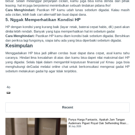
besar. Selain melanggar perjanjian cicilan, kamu juga bisa kena denda dari pihak
leasing. hal ini juga berpotensi menimbulkan sebuah tindakan pidana lho!
Cara Menghindari:
Pastikan HP kamu udah lunas sebelum digadai. Kalau masih
ada cicilan, lebih baik cari alternatif lain buat dapat dana.
5.
Nggak Memperhatikan Kondisi HP
HP dengan kondisi yang kurang baik (layar retak, baterai cepat habis, dll.) pasti akan
dinilai lebih rendah. Banyak yang lupa memperhatikan hal ini sebelum gadai
Cara Menghindari:
Pastikan HP kamu dlam kondisi baik sebelum digadai. Bersihkan
dan periksa lagi fungsinya, siapa tahu ada yang bisa diperbaiki sebelum digadai.
Kesimpulan
Menggadaikan HP bisa jadi pilihan cerdas buat dapat dana cepat, asal kamu tahu
caranya. Hindari lima kesalahan di atas dan kamu bisa dapet nilai maksimal dari HP
yang digadai. Selalu bijak dalam mengambil keputusan finansial ya! Kmau juga bsia
menghubungi deGadai melalui online chat untuk berkonsultasi mengenai gadai HP
sebelum melakukan gadai hp agar tidak terjeblos.
4o
Recent
Punya Harga Fantastis, Apakah Jam Tangan
Audemars Piguet Royal Oak Selfwinding Masih
30 July 2026
Worth It?