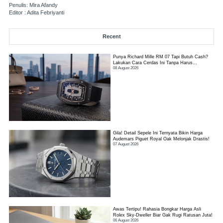
Penulis: Mira Afandy
Editor : Adita Febriyanti
Recent
Punya Richard Mille RM 07 Tapi Butuh Cash?
Lakukan Cara Cerdas Ini Tanpa Harus
08 August 2026
Kehilangan Jam!
Gila! Detail Sepele Ini Ternyata Bikin Harga
Audemars Piguet Royal Oak Melonjak Drastis!
07 August 2026
Awas Tertipu! Rahasia Bongkar Harga Asli
Rolex Sky-Dweller Biar Gak Rugi Ratusan Juta!
06 August 2026