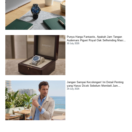
Punya Harga Fantastis, Apakah Jam Tangan
Audemars Piguet Royal Oak Selfwinding Masih
30 July 2026
Worth It?
Jangan Sampai Kecolongan! Ini Detail Penting
yang Harus Dicek Sebelum Membeli Jam
29 July 2026
Tangan TAG Heuer Link