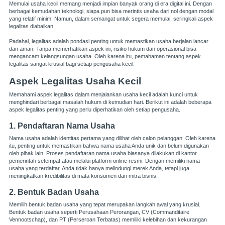
Memulai usaha kecil memang menjadi impian banyak orang di era digital ini. Dengan
berbagai kemudahan teknologi, siapa pun bisa merintis usaha dari nol dengan modal
yang relatif minim. Namun, dalam semangat untuk segera memulai, seringkali aspek
legalitas diabaikan.
Padahal, legalitas adalah pondasi penting untuk memastikan usaha berjalan lancar
dan aman. Tanpa memerhatikan aspek ini, risiko hukum dan operasional bisa
mengancam kelangsungan usaha. Oleh karena itu, pemahaman tentang aspek
legalitas sangat krusial bagi setiap pengusaha kecil.
Aspek Legalitas Usaha Kecil
Memahami aspek legalitas dalam menjalankan usaha kecil adalah kunci untuk
menghindari berbagai masalah hukum di kemudian hari. Berikut ini adalah beberapa
aspek legalitas penting yang perlu diperhatikan oleh setiap pengusaha.
1. Pendaftaran Nama Usaha
Nama usaha adalah identitas pertama yang dilihat oleh calon pelanggan. Oleh karena
itu, penting untuk memastikan bahwa nama usaha Anda unik dan belum digunakan
oleh pihak lain. Proses pendaftaran nama usaha biasanya dilakukan di kantor
pemerintah setempat atau melalui platform online resmi. Dengan memiliki nama
usaha yang terdaftar, Anda tidak hanya melindungi merek Anda, tetapi juga
meningkatkan kredibilitas di mata konsumen dan mitra bisnis.
2. Bentuk Badan Usaha
Memilih bentuk badan usaha yang tepat merupakan langkah awal yang krusial.
Bentuk badan usaha seperti Perusahaan Perorangan, CV (Commanditaire
Vennootschap), dan PT (Perseroan Terbatas) memiliki kelebihan dan kekurangan