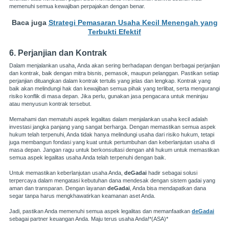
memenuhi semua kewajiban perpajakan dengan benar.
Baca juga
Strategi Pemasaran Usaha Kecil Menengah yang
Terbukti Efektif
6. Perjanjian dan Kontrak
Dalam menjalankan usaha, Anda akan sering berhadapan dengan berbagai perjanjian
dan kontrak, baik dengan mitra bisnis, pemasok, maupun pelanggan. Pastikan setiap
perjanjian dituangkan dalam kontrak tertulis yang jelas dan lengkap. Kontrak yang
baik akan melindungi hak dan kewajiban semua pihak yang terlibat, serta mengurangi
risiko konflik di masa depan. Jika perlu, gunakan jasa pengacara untuk meninjau
atau menyusun kontrak tersebut.
Memahami dan mematuhi aspek legalitas dalam menjalankan usaha kecil adalah
investasi jangka panjang yang sangat berharga. Dengan memastikan semua aspek
hukum telah terpenuhi, Anda tidak hanya melindungi usaha dari risiko hukum, tetapi
juga membangun fondasi yang kuat untuk pertumbuhan dan keberlanjutan usaha di
masa depan. Jangan ragu untuk berkonsultasi dengan ahli hukum untuk memastikan
semua aspek legalitas usaha Anda telah terpenuhi dengan baik.
Untuk memastikan keberlanjutan usaha Anda,
deGadai
hadir sebagai solusi
terpercaya dalam mengatasi kebutuhan dana mendesak dengan sistem gadai yang
aman dan transparan. Dengan layanan
deGadai
, Anda bisa mendapatkan dana
segar tanpa harus mengkhawatirkan keamanan aset Anda.
Jadi, pastikan Anda memenuhi semua aspek legalitas dan memanfaatkan
deGadai
sebagai partner keuangan Anda. Maju terus usaha Anda!*(ASA)*