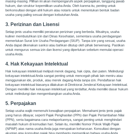
masing-masing. Pilihan ini akan mempengaruhi aspek perpajakan, tanggung jawab
hukum, dan struktur kepemilikan usaha Anda. Oleh karena itu, penting untuk
berkonsultasi dengan ahli hukum atau notaris untuk menentukan bentuk badan
usaha yang paling sesuai dengan kebutuhan Anda.
3. Perizinan dan Lisensi
Setiap jenis usaha memiliki peraturan perizinan yang berbeda. Misalnya, usaha
kuliner membutuhkan izin dari Dinas Kesehatan, sementara usaha perdagangan
memerlukan Surat Izin Usaha Perdagangan (SIUP). Tanpa izin yang sesuai, usaha
Anda dapat dikenakan sanksi atau bahkan ditutup oleh pihak berwenang. Pastikan
untuk mengurus semua izin dan lisensi yang diperlukan sebelum memulai operasi
usaha Anda.
4. Hak Kekayaan Intelektual
Hak kekayaan intelektual meliputi merek dagang, hak cipta, dan paten. Melindungi
kekayaan intelektual Anda sangat penting untuk mencegah pihak lain meniru atau
menggunakan ide, produk, atau merek dagang Anda tanpa izin. Pendaftaran hak
kekayaan intelektual biasanya dilakukan di Direktorat Jenderal Kekayaan Intelektual.
Dengan memiliki hak kekayaan intelektual yang terdaftar, Anda memiliki dasar hukum
untuk melindungi dan mengembangkan usaha Anda.
5. Perpajakan
Setiap usaha wajib memenuhi kewajiban perpajakan. Memahami jenis-jenis pajak
yang harus dibayar, seperti Pajak Penghasilan (PPh) dan Pajak Pertambahan Nilai
(PPN), serta bagaimana cara melaporkannya, sangat penting untuk menghindari
masalah hukum di kemudian hari. Selain itu, memiliki Nomor Pokok Wajib Pajak
(NPWP) atas nama usaha Anda juga merupakan keharusan. Konsultasi dengan
akuntan atau konsultan pajak bisa membantu memastikan bahwa usaha Anda