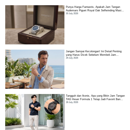
Punya Harga Fantastis, Apakah Jam Tangan
Audemars Piguet Royal Oak Selfwinding Masih
30 July 2026
Worth It?
Jangan Sampai Kecolongan! Ini Detail Penting
yang Harus Dicek Sebelum Membeli Jam
29 July 2026
Tangan TAG Heuer Link
Tangguh dan Ikonis, Apa yang Bikin Jam Tangan
TAG Heuer Formula 1 Tetap Jadi Favorit Banyak
28 July 2026
Orang?