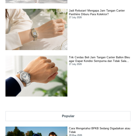
Jadi Rebutan! Mengapa Jam Tangan Cartier
Panthère Diburu Para Kolektor?
27 July 2026
Trik Cerdas Beli Jam Tangan Cartier Ballon Bleu
agar Dapat Kondisi Sempurna dan Tidak Salah
27 July 2026
Pilih
Popular
Cara Mengetahui BPKB Sedang Digadaikan atau
Tidak
29 May 2026