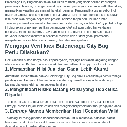
Balenciaga City Bag adalah salah satu ikon
fashion
yang tidak pernah kehilangan
pesonanya. Namun, di tengah maraknya barang palsu yang semakin sulit dibedakan,
memastikan keaslian tas menjadi langkah penting. Terutama jika tas tersebut ingin
dijadikan jaminan untuk kebutuhan dana darurat. Kini, proses pengecekan keaslian
bisa dilakukan dengan cepat dan praktis, bahkan tanpa perlu keluar rumah.
Teknologi autentikasi semakin berkembang, salah satunya adalah
Entrupy
. Teknologi
ini digunakan untuk memastikan barang
branded
asli atau palsu hanya dalam
beberapa menit. Menariknya, layanan ini kini bisa dilakukan dari rumah melalui
deGadai. Kombinasi antara autentikasi modern dan sistem gadai profesional
menjadikan proses lebih cepat, aman, dan tidak merepotkan.
Mengapa Verifikasi Balenciaga City Bag
Perlu Dilakukan?
Cek keaslian bukan hanya soal kepercayaan, tapi juga berkaitan langsung dengan
nilai ekonomis. Berikut manfaat melakukan autentikasi
Entrupy
melalui deGadai:
1. Memastikan Nilai Jual dan Gadai Lebih Akurat
Autentikasi memastikan bahwa Balenciaga City Bag diakui keasliannya oleh lembaga
pembiayaan. Tas yang lolos verifikasi cenderung memiliki nilai gadai lebih tinggi
karena dianggap lebih aman sebagai jaminan.
2. Menghindari Risiko Barang Palsu yang Tidak Bisa
Digadai
Tas palsu tidak bisa digadaikan di platform terpercaya seperti deGadai. Dengan
Entrupy
, proses ini jadi lebih efisien dan menghindari penolakan saat pengajuan dana.
3.
Entrupy
Mampu Memberikan Hasil Cepat dan Valid
Teknologi ini menggunakan kecerdasan buatan untuk membaca detail tas dalam
hitungan menit. Sertifikat digital akan diberikan sebagai bukti resmi dan dapat
digunakan untuk berbagai kebutuhan.