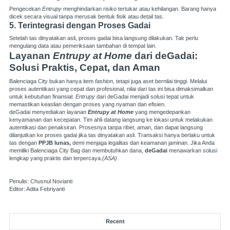
Pengecekan
Entrupy
menghindarkan risiko tertukar atau kehilangan. Barang hanya
dicek secara visual tanpa merusak bentuk fisik atau detail tas.
5. Terintegrasi dengan Proses Gadai
Setelah tas dinyatakan asli, proses gadai bisa langsung dilakukan. Tak perlu
mengulang data atau pemeriksaan tambahan di tempat lain.
Layanan
Entrupy at Home
dari deGadai:
Solusi Praktis, Cepat, dan Aman
Balenciaga City bukan hanya item
fashion
, tetapi juga aset bernilai tinggi. Melalui
proses autentikasi yang cepat dan profesional, nilai dari tas ini bisa dimaksimalkan
untuk kebutuhan finansial.
Entrupy
dari deGadai menjadi solusi tepat untuk
memastikan keaslian dengan proses yang nyaman dan efisien.
deGadai menyediakan layanan
Entrupy at Home
yang mengedepankan
kenyamanan dan kecepatan. Tim ahli datang langsung ke lokasi untuk melakukan
autentikasi dan penaksiran. Prosesnya tanpa ribet, aman, dan dapat langsung
dilanjutkan ke proses gadai jika tas dinyatakan asli. Transaksi hanya berlaku untuk
tas dengan
PPJB lunas,
demi menjaga legalitas dan keamanan jaminan. Jika Anda
memiliki Balenciaga City Bag dan membutuhkan dana,
deGadai
menawarkan solusi
lengkap yang praktis dan terpercaya.
(ASA)
Penulis: Chusnul Novianti
Editor: Adita Febriyanti
Recent