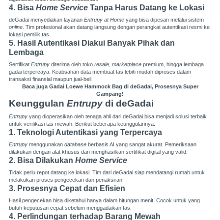
4. Bisa
Home Service
Tanpa Harus Datang ke Lokasi
deGadai menyediakan layanan
Entrupy at Home
yang bisa dipesan melalui sistem
online
. Tim profesional akan datang langsung dengan perangkat autentikasi resmi ke
lokasi pemilik tas.
5. Hasil Autentikasi Diakui Banyak Pihak dan
Lembaga
Sertifikat
Entrupy
diterima oleh toko
resale
,
marketplace
premium, hingga lembaga
gadai terpercaya. Keabsahan data membuat tas lebih mudah diproses dalam
transaksi finansial maupun jual-beli.
Baca juga
Gadai Loewe Hammock Bag di deGadai, Prosesnya Super
Gampang!
Keunggulan
Entrupy
di deGadai
Entrupy
yang dioperasikan oleh tenaga ahli dari deGadai bisa menjadi solusi terbaik
untuk verifikasi tas mewah. Berikut beberapa keunggulannya:
1. Teknologi Autentikasi yang Terpercaya
Entrupy
menggunakan
database
berbasis AI yang sangat akurat. Pemeriksaan
dilakukan dengan alat khusus dan menghasilkan sertifikat digital yang valid.
2. Bisa Dilakukan
Home Service
Tidak perlu repot datang ke lokasi. Tim dari deGadai siap mendatangi rumah untuk
melakukan proses pengecekan dan penaksiran.
3. Prosesnya Cepat dan Efisien
Hasil pengecekan bisa diketahui hanya dalam hitungan menit. Cocok untuk yang
butuh keputusan cepat sebelum menggadaikan tas.
4. Perlindungan terhadap Barang Mewah