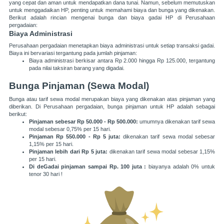
yang cepat dan aman untuk mendapatkan dana tunai. Namun, sebelum memutuskan
untuk menggadaikan HP, penting untuk memahami biaya dan bunga yang dikenakan.
Berikut adalah rincian mengenai bunga dan biaya gadai HP di Perusahaan
pergadaian:
Biaya Administrasi
Perusahaan pergadaian menetapkan biaya administrasi untuk setiap transaksi gadai.
Biaya ini bervariasi tergantung pada jumlah pinjaman:
Biaya administrasi berkisar antara Rp 2.000 hingga Rp 125.000, tergantung
pada nilai taksiran barang yang digadai​.
Bunga Pinjaman (Sewa Modal)
Bunga atau tarif sewa modal merupakan biaya yang dikenakan atas pinjaman yang
diberikan. Di Perusahaan pergadaian, bunga pinjaman untuk HP adalah sebagai
berikut:
Pinjaman sebesar Rp 50.000 - Rp 500.000:
umumnya dikenakan tarif sewa
modal sebesar 0,75% per 15 hari.
Pinjaman Rp 550.000 - Rp 5 juta:
dikenakan tarif sewa modal sebesar
1,15% per 15 hari.
Pinjaman lebih dari Rp 5 juta:
dikenakan tarif sewa modal sebesar 1,15%
per 15 hari​.
Di deGadai pinjaman sampai Rp. 100 juta :
biayanya adalah 0% untuk
tenor 30 hari !