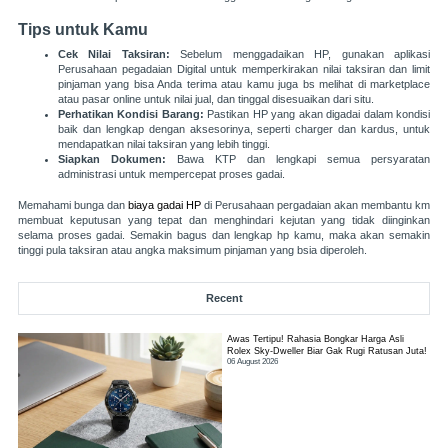
Tips untuk Kamu
Cek Nilai Taksiran:
Sebelum menggadaikan HP, gunakan aplikasi
Perusahaan pegadaian Digital untuk memperkirakan nilai taksiran dan limit
pinjaman yang bisa Anda terima atau kamu juga bs melihat di marketplace
atau pasar online untuk nilai jual, dan tinggal disesuaikan dari situ.
Perhatikan Kondisi Barang:
Pastikan HP yang akan digadai dalam kondisi
baik dan lengkap dengan aksesorinya, seperti charger dan kardus, untuk
mendapatkan nilai taksiran yang lebih tinggi.
Siapkan Dokumen:
Bawa KTP dan lengkapi semua persyaratan
administrasi untuk mempercepat proses gadai.
Memahami bunga dan
biaya gadai HP
di Perusahaan pergadaian akan membantu km
membuat keputusan yang tepat dan menghindari kejutan yang tidak diinginkan
selama proses gadai. Semakin bagus dan lengkap hp kamu, maka akan semakin
tinggi pula taksiran atau angka maksimum pinjaman yang bsia diperoleh.
Recent
Awas Tertipu! Rahasia Bongkar Harga Asli
Rolex Sky-Dweller Biar Gak Rugi Ratusan Juta!
06 August 2026