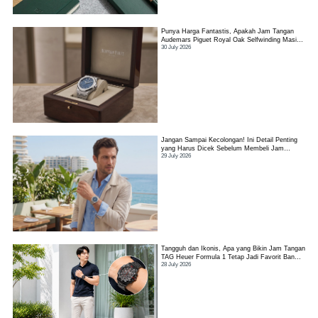
Punya Harga Fantastis, Apakah Jam Tangan
Audemars Piguet Royal Oak Selfwinding Masih
30 July 2026
Worth It?
Jangan Sampai Kecolongan! Ini Detail Penting
yang Harus Dicek Sebelum Membeli Jam
29 July 2026
Tangan TAG Heuer Link
Tangguh dan Ikonis, Apa yang Bikin Jam Tangan
TAG Heuer Formula 1 Tetap Jadi Favorit Banyak
28 July 2026
Orang?