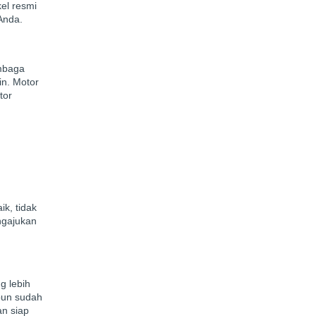
el resmi
Anda.
embaga
in. Motor
tor
k, tidak
ngajukan
g lebih
pun sudah
an siap