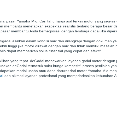
i pasar Yamaha Mio. Cari tahu harga jual terkini motor yang sejenis 
 akan membantu menetapkan ekspektasi realistis tentang berapa besar 
ilai pasar membantu Anda bernegosiasi dengan lembaga gadai jika diperl
digadai asalkan dalam kondisi baik dan dilengkapi dengan dokumen y
lebih tinggi jika motor dirawat dengan baik dan tidak memiliki masalah
o dapat memberikan solusi finansial yang cepat dan efektif.
pilihan yang tepat. deGadai menawarkan layanan gadai motor dengan 
nakan deGadai termasuk suku bunga kompetitif, proses penilaian yan
dapatkan modal usaha atau dana darurat dari motor Yamaha Mio menj
ai
dan nikmati layanan profesional yang memprioritaskan kebutuhan A
Kebijakan