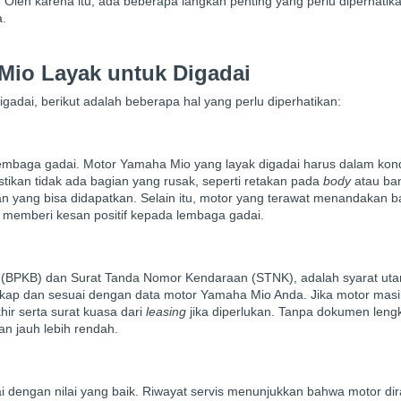
Oleh karena itu, ada beberapa langkah penting yang perlu diperhatik
.
Mio Layak untuk Digadai
dai, berikut adalah beberapa hal yang perlu diperhatikan:
 lembaga gadai. Motor Yamaha Mio yang layak digadai harus dalam kon
ikan tidak ada bagian yang rusak, seperti retakan pada
body
atau ba
iran yang bisa didapatkan. Selain itu, motor yang terawat menandakan 
 memberi kesan positif kepada lembaga gadai.
r (BPKB) dan Surat Tanda Nomor Kendaraan (STNK), adalah syarat ut
gkap dan sesuai dengan data motor Yamaha Mio Anda. Jika motor mas
hir serta surat kuasa dari
leasing
jika diperlukan. Tanpa dokumen leng
an jauh lebih rendah.
dai dengan nilai yang baik. Riwayat servis menunjukkan bahwa motor di