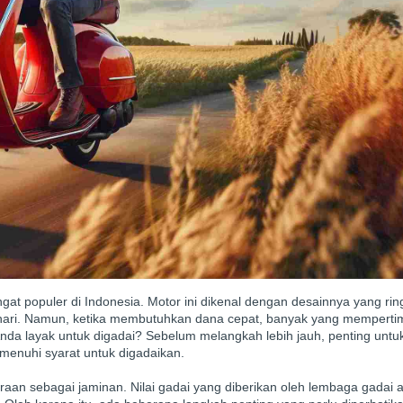
at populer di Indonesia. Motor ini dikenal dengan desainnya yang ringk
i-hari. Namun, ketika membutuhkan dana cepat, banyak yang mempert
a layak untuk digadai? Sebelum melangkah lebih jauh, penting untu
enuhi syarat untuk digadaikan.
an sebagai jaminan. Nilai gadai yang diberikan oleh lembaga gadai 