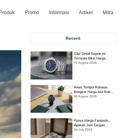
Produk
Promo
Informasi
Artikel
Mitra
Recent
Gila! Detail Sepele Ini
Ternyata Bikin Harga
Audemars Piguet Royal
07 August 2026
Oak Melonjak Drastis!
Awas Tertipu! Rahasia
Bongkar Harga Asli Rolex
Sky-Dweller Biar Gak Rugi
06 August 2026
Ratusan Juta!
Punya Harga Fantastis,
Apakah Jam Tangan
Audemars Piguet Royal
30 July 2026
Oak Selfwinding Masih