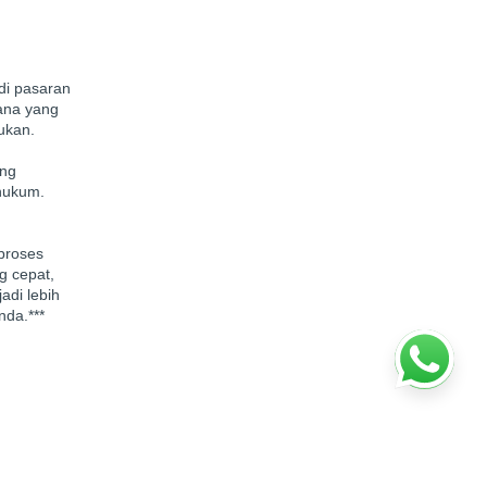
di pasaran
dana yang
ukan.
ang
 hukum.
proses
g cepat,
adi lebih
nda.***
 Privasi
|
Syarat & Ketentuan
| © 2025 PT. deGadai Solusi Digital
Berizin dan diawasi oleh OJK:
KEP-31/D.05/2023