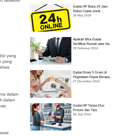
an sebelum
Gadai HP Buka 24 Jam:
Solusi Cepat untuk
Kebutuhan Darurat
29 May 2026
Apakah Bisa Gadai
Sertifikat Rumah atas Nama
Orang Tua yang Sudah
28 February 2024
Meninggal?
disi yang
n yang
bahwa
Gadai Emas 5 Gram di
Pegadaian Dapat Berapa?
Simak Cara Hitungnya!
27 December 2024
ama dalam
ih dalam
kap,
Gadai HP Tanpa Dus:
Proses dan Tips
09 July 2024
rawat