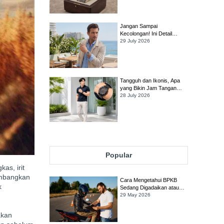
Worth It?
Jangan Sampai
Kecolongan! Ini Detail
Penting yang Harus Dicek
29 July 2026
Sebelum Membeli Jam
Tangan TAG Heuer Link
Tangguh dan Ikonis, Apa
yang Bikin Jam Tangan
TAG Heuer Formula 1
28 July 2026
Tetap Jadi Favorit Banyak
Orang?
Popular
as, irit
imbangkan
Cara Mengetahui BPKB
k
Sedang Digadaikan atau
Tidak
29 May 2026
akan