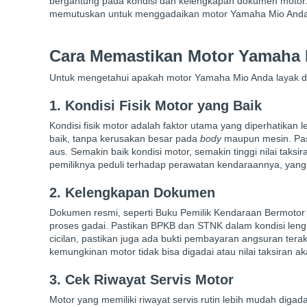
bergantung pada kondisi dan kelengkapan dokumen motor. 
memutuskan untuk menggadaikan motor Yamaha Mio Anda
Cara Memastikan Motor Yamaha 
Untuk mengetahui apakah motor Yamaha Mio Anda layak diga
1. Kondisi Fisik Motor yang Baik
Kondisi fisik motor adalah faktor utama yang diperhatikan
baik, tanpa kerusakan besar pada
body
maupun mesin. Past
aus. Semakin baik kondisi motor, semakin tinggi nilai taks
pemiliknya peduli terhadap perawatan kendaraannya, yang
2. Kelengkapan Dokumen
Dokumen resmi, seperti Buku Pemilik Kendaraan Bermoto
proses gadai. Pastikan BPKB dan STNK dalam kondisi len
cicilan, pastikan juga ada bukti pembayaran angsuran terak
kemungkinan motor tidak bisa digadai atau nilai taksiran ak
3. Cek Riwayat Servis Motor
Motor yang memiliki riwayat servis rutin lebih mudah diga