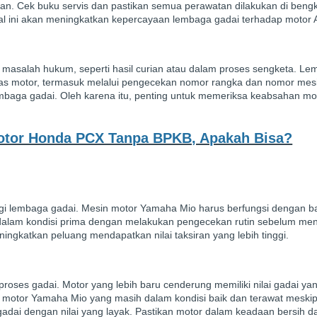
ikan. Cek buku servis dan pastikan semua perawatan dilakukan di bengk
, hal ini akan meningkatkan kepercayaan lembaga gadai terhadap motor 
t masalah hukum, seperti hasil curian atau dalam proses sengketa. L
tas motor, termasuk melalui pengecekan nomor rangka dan nomor mes
lembaga gadai. Oleh karena itu, penting untuk memeriksa keabsahan mo
tor Honda PCX Tanpa BPKB, Apakah Bisa?
gi lembaga gadai. Mesin motor Yamaha Mio harus berfungsi dengan bai
r dalam kondisi prima dengan melakukan pengecekan rutin sebelum me
ngkatkan peluang mendapatkan nilai taksiran yang lebih tinggi.
roses gadai. Motor yang lebih baru cenderung memiliki nilai gadai yan
, motor Yamaha Mio yang masih dalam kondisi baik dan terawat meski
igadai dengan nilai yang layak. Pastikan motor dalam keadaan bersih d