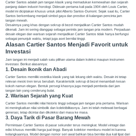
Cartier Santos adalah jam tangan klasik yang memadukan kemewahan dan sejarah
panjang dalam industri horologi. Didesain pertama kali pada 1904 oleh Louis Cartier,
model ini diciptakan khusus untuk pilot Alberto Santos-Dumont. Sejak saat itu, Cartier
Santos berkembang menjadi simbol gaya dan prestise di kalangan pencinta jam
tangan mewah.
Desainnya yang khas dengan sekrup di bezel menjadikan Cartier Santos mudah
dikenali. Jam ini sering dianggap sebagai perintis jam tangan pria modern. Perpaduan
desain elegan dan warisan sejarah menjadikan Cartier Santos tidak hanya berfungsi
sebagai penunjuk waktu, tetapi juga aset bernilai tinggi.
Alasan Cartier Santos Menjadi Favorit untuk
Investasi
Jam tangan ini menjadi salah satu pilihan utama dalam koleksi maupun instrumen
investasi. Berikut alasannya:
1. Desain Ikonik dan Abadi
Cartier Santos memiliki estetika klasik yang tak lekang oleh waktu. Desain ini tetap
relevan meski tren terus berubah. Karakteristik sekrup di bezel menambah kesan
kokoh namun elegan. Bentuk persegi khasnya juga menjadi pembeda dari jam
tangan lain yang cenderung bulat.
2. Warisan Sejarah yang Kuat
Cartier Santos memiliki nilai historis tinggi sebagai jam tangan pria pertama. Warisan
ini meningkatkan nilai simbolik dan kolektibilitasnya. Jam ini telah melewati berbagai
generasi, tetap dicintai dan dikoleksi dari masa ke masa.
3. Daya Tarik di Pasar Barang Mewah
Permintaan Cartier Santos di pasar sekunder terus meningkat. Model
vintage
dan
edisi khusus memiliki harga jual tinggi. Banyak kolektor memburu model ini karena
kelangkaannya. Model dengan nomor seri awal bahkan bisa bernilai dua kali lipat dari