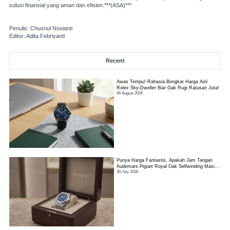
solusi finansial yang aman dan efisien.***(ASA)***
Penulis: Chusnul Novianti
Editor: Adita Febriyanti
Recent
Awas Tertipu! Rahasia Bongkar Harga Asli
Rolex Sky-Dweller Biar Gak Rugi Ratusan Juta!
06 August 2026
Punya Harga Fantastis, Apakah Jam Tangan
Audemars Piguet Royal Oak Selfwinding Masih
30 July 2026
Worth It?