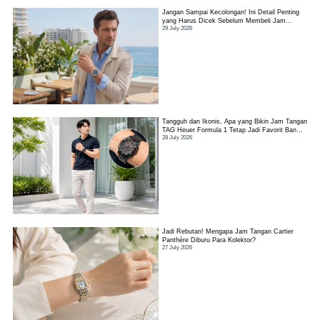
Jangan Sampai Kecolongan! Ini Detail Penting
yang Harus Dicek Sebelum Membeli Jam
29 July 2026
Tangan TAG Heuer Link
Tangguh dan Ikonis, Apa yang Bikin Jam Tangan
TAG Heuer Formula 1 Tetap Jadi Favorit Banyak
28 July 2026
Orang?
Jadi Rebutan! Mengapa Jam Tangan Cartier
Panthère Diburu Para Kolektor?
27 July 2026