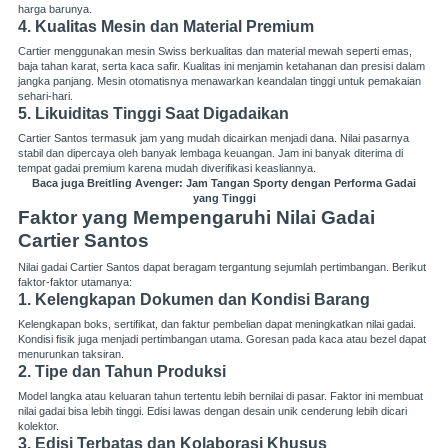
harga barunya.
4. Kualitas Mesin dan Material Premium
Cartier menggunakan mesin Swiss berkualitas dan material mewah seperti emas,
baja tahan karat, serta kaca safir. Kualitas ini menjamin ketahanan dan presisi dalam
jangka panjang. Mesin otomatisnya menawarkan keandalan tinggi untuk pemakaian
sehari-hari.
5. Likuiditas Tinggi Saat Digadaikan
Cartier Santos termasuk jam yang mudah dicairkan menjadi dana. Nilai pasarnya
stabil dan dipercaya oleh banyak lembaga keuangan. Jam ini banyak diterima di
tempat gadai premium karena mudah diverifikasi keasliannya.
Baca juga
Breitling Avenger: Jam Tangan Sporty dengan Performa Gadai
yang Tinggi
Faktor yang Mempengaruhi Nilai Gadai
Cartier Santos
Nilai gadai Cartier Santos dapat beragam tergantung sejumlah pertimbangan. Berikut
faktor-faktor utamanya:
1. Kelengkapan Dokumen dan Kondisi Barang
Kelengkapan boks, sertifikat, dan faktur pembelian dapat meningkatkan nilai gadai.
Kondisi fisik juga menjadi pertimbangan utama. Goresan pada kaca atau bezel dapat
menurunkan taksiran.
2. Tipe dan Tahun Produksi
Model langka atau keluaran tahun tertentu lebih bernilai di pasar. Faktor ini membuat
nilai gadai bisa lebih tinggi. Edisi lawas dengan desain unik cenderung lebih dicari
kolektor.
3. Edisi Terbatas dan Kolaborasi Khusus