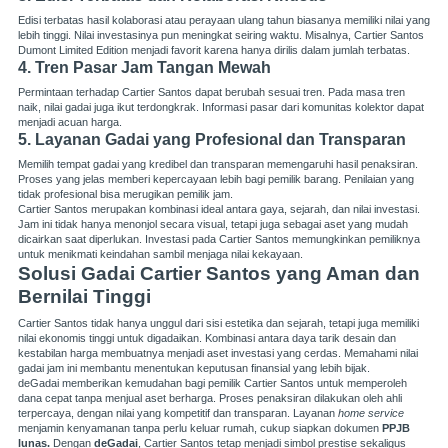
Edisi terbatas hasil kolaborasi atau perayaan ulang tahun biasanya memiliki nilai yang
lebih tinggi. Nilai investasinya pun meningkat seiring waktu. Misalnya, Cartier Santos
Dumont Limited Edition menjadi favorit karena hanya dirilis dalam jumlah terbatas.
4. Tren Pasar Jam Tangan Mewah
Permintaan terhadap Cartier Santos dapat berubah sesuai tren. Pada masa tren
naik, nilai gadai juga ikut terdongkrak. Informasi pasar dari komunitas kolektor dapat
menjadi acuan harga.
5. Layanan Gadai yang Profesional dan Transparan
Memilih tempat gadai yang kredibel dan transparan memengaruhi hasil penaksiran.
Proses yang jelas memberi kepercayaan lebih bagi pemilik barang. Penilaian yang
tidak profesional bisa merugikan pemilik jam.
Cartier Santos merupakan kombinasi ideal antara gaya, sejarah, dan nilai investasi.
Jam ini tidak hanya menonjol secara visual, tetapi juga sebagai aset yang mudah
dicairkan saat diperlukan. Investasi pada Cartier Santos memungkinkan pemiliknya
untuk menikmati keindahan sambil menjaga nilai kekayaan.
Solusi Gadai Cartier Santos yang Aman dan
Bernilai Tinggi
Cartier Santos tidak hanya unggul dari sisi estetika dan sejarah, tetapi juga memiliki
nilai ekonomis tinggi untuk digadaikan. Kombinasi antara daya tarik desain dan
kestabilan harga membuatnya menjadi aset investasi yang cerdas. Memahami nilai
gadai jam ini membantu menentukan keputusan finansial yang lebih bijak.
deGadai memberikan kemudahan bagi pemilik Cartier Santos untuk memperoleh
dana cepat tanpa menjual aset berharga. Proses penaksiran dilakukan oleh ahli
terpercaya, dengan nilai yang kompetitif dan transparan. Layanan
home service
menjamin kenyamanan tanpa perlu keluar rumah, cukup siapkan dokumen
PPJB
lunas.
Dengan
deGadai
, Cartier Santos tetap menjadi simbol prestise sekaligus