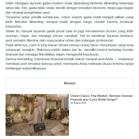
Inilah mengapa layanan gadai modern mulai dipandang berbeda dibanding beberapa
tahun lalu. Kini, gadai tidak selalu identik dengan kesulitan ekonomi, tetapi juga bagian
dari strategi pengelolaan aset.
Terutama untuk pemilik kendaraan, solusi seperti gadai mobil menjadi pilihan yang
lebih fleksibel dibanding menjual mobil dengan harga rendah karena terdesak
kebutuhan.
Selain itu, banyak layanan gadai privat saat ini juga menawarkan proses yang lebih
nyaman, cepat, dan menjaga privasi nasabah. Hal ini membuat layanan berbasis
aset semakin diterima oleh masyarakat urban dan kalangan profesional.
Pada akhirnya,
cash is king
bukan berarti semua orang harus menyimpan uang tunai
sebanyak mungkin. Maknanya lebih dalam dari itu: memiliki kontrol terhadap kondisi
finansial dan menjaga fleksibilitas dalam mengambil keputusan.
Karena terkadang, keputusan finansial terbaik bukan menjual aset Anda — melainkan
membuat aset tersebut bekerja untuk membantu Anda melewati situasi tertentu tanpa
kehilangan kepemilikannya.
Recent
Chanel Classic Flap Medium: Beneran Investasi
Finansial atau Cuma Modal Gengsi?
10 August 2026