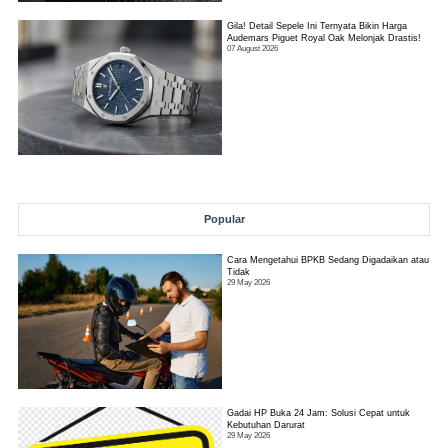
Gila! Detail Sepele Ini Ternyata Bikin Harga
Audemars Piguet Royal Oak Melonjak Drastis!
07 August 2026
Popular
Cara Mengetahui BPKB Sedang Digadaikan atau
Tidak
29 May 2026
Gadai HP Buka 24 Jam: Solusi Cepat untuk
Kebutuhan Darurat
29 May 2026