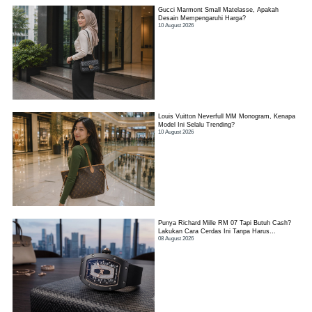
Gucci Marmont Small Matelasse, Apakah
Desain Mempengaruhi Harga?
10 August 2026
Louis Vuitton Neverfull MM Monogram, Kenapa
Model Ini Selalu Trending?
10 August 2026
Punya Richard Mille RM 07 Tapi Butuh Cash?
Lakukan Cara Cerdas Ini Tanpa Harus
08 August 2026
Kehilangan Jam!