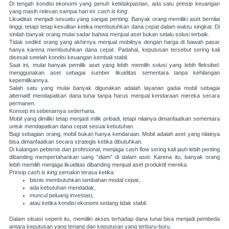
Di tengah kondisi ekonomi yang penuh ketidakpastian, ada satu prinsip keuangan
yang masih relevan sampai hari ini:
cash is king
.
Likuiditas menjadi sesuatu yang sangat penting. Banyak orang memiliki aset bernilai
tinggi, tetapi tetap kesulitan ketika membutuhkan dana cepat dalam waktu singkat. Di
sinilah banyak orang mulai sadar bahwa menjual aset bukan selalu solusi terbaik.
Tidak sedikit orang yang akhirnya menjual mobilnya dengan harga di bawah pasar
hanya karena membutuhkan dana cepat. Padahal, keputusan tersebut sering kali
disesali setelah kondisi keuangan kembali stabil.
Saat ini, mulai banyak pemilik aset yang lebih memilih solusi yang lebih fleksibel:
menggunakan aset sebagai sumber likuiditas sementara tanpa kehilangan
kepemilikannya.
Salah satu yang mulai banyak digunakan adalah layanan
gadai mobil
sebagai
alternatif mendapatkan dana tunai tanpa harus menjual kendaraan mereka secara
permanen.
Konsep ini sebenarnya sederhana.
Mobil yang dimiliki tetap menjadi milik pribadi, tetapi nilainya dimanfaatkan sementara
untuk mendapatkan dana cepat sesuai kebutuhan.
Bagi sebagian orang, mobil bukan hanya kendaraan. Mobil adalah aset yang nilainya
bisa dimanfaatkan secara strategis ketika dibutuhkan.
Di kalangan pebisnis dan profesional, menjaga cash flow sering kali jauh lebih penting
dibanding mempertahankan uang “diam” di dalam aset. Karena itu, banyak orang
lebih memilih menjaga likuiditas dibanding menjual aset produktif mereka.
Prinsip
cash is king
semakin terasa ketika:
bisnis membutuhkan tambahan modal cepat,
ada kebutuhan mendadak,
muncul peluang investasi,
atau ketika kondisi ekonomi sedang tidak stabil.
Dalam situasi seperti itu, memiliki akses terhadap dana tunai bisa menjadi pembeda
antara keputusan yang tenang dan keputusan yang terburu-buru.