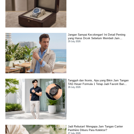
Jangan Sampai Kecolongan! Ini Detail Penting
yang Harus Dicek Sebelum Membeli Jam
29 July 2026
Tangan TAG Heuer Link
Tangguh dan Ikonis, Apa yang Bikin Jam Tangan
TAG Heuer Formula 1 Tetap Jadi Favorit Banyak
28 July 2026
Orang?
Jadi Rebutan! Mengapa Jam Tangan Cartier
Panthère Diburu Para Kolektor?
27 July 2026