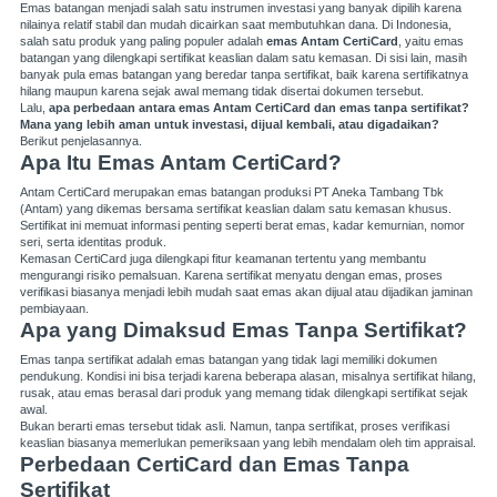
Emas batangan menjadi salah satu instrumen investasi yang banyak dipilih karena
nilainya relatif stabil dan mudah dicairkan saat membutuhkan dana. Di Indonesia,
salah satu produk yang paling populer adalah
emas Antam CertiCard
, yaitu emas
batangan yang dilengkapi sertifikat keaslian dalam satu kemasan. Di sisi lain, masih
banyak pula emas batangan yang beredar tanpa sertifikat, baik karena sertifikatnya
hilang maupun karena sejak awal memang tidak disertai dokumen tersebut.
Lalu,
apa perbedaan antara emas Antam CertiCard dan emas tanpa sertifikat?
Mana yang lebih aman untuk investasi, dijual kembali, atau digadaikan?
Berikut penjelasannya.
Apa Itu Emas Antam CertiCard?
Antam CertiCard merupakan emas batangan produksi PT Aneka Tambang Tbk
(Antam) yang dikemas bersama sertifikat keaslian dalam satu kemasan khusus.
Sertifikat ini memuat informasi penting seperti berat emas, kadar kemurnian, nomor
seri, serta identitas produk.
Kemasan CertiCard juga dilengkapi fitur keamanan tertentu yang membantu
mengurangi risiko pemalsuan. Karena sertifikat menyatu dengan emas, proses
verifikasi biasanya menjadi lebih mudah saat emas akan dijual atau dijadikan jaminan
pembiayaan.
Apa yang Dimaksud Emas Tanpa Sertifikat?
Emas tanpa sertifikat adalah emas batangan yang tidak lagi memiliki dokumen
pendukung. Kondisi ini bisa terjadi karena beberapa alasan, misalnya sertifikat hilang,
rusak, atau emas berasal dari produk yang memang tidak dilengkapi sertifikat sejak
awal.
Bukan berarti emas tersebut tidak asli. Namun, tanpa sertifikat, proses verifikasi
keaslian biasanya memerlukan pemeriksaan yang lebih mendalam oleh tim appraisal.
Perbedaan CertiCard dan Emas Tanpa
Sertifikat