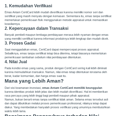
1. Kemudahan Verifikasi
Emas Antam CertiCard lebih mudah diverifikasi karena memiliki nomor seri dan
sertifikat yang masih menyatu dengan kemasan. Sementara itu, emas tanpa sertifikat
memerlukan pemeriksaan fisik menggunakan metode appraisal untuk memastikan
keasliannya.
2. Kepercayaan dalam Transaksi
Banyak pembeli maupun lembaga pembiayaan merasa lebih nyaman dengan emas
yang memiliki sertifikat karena informasi produknya lebih lengkap dan mudah dicek.
3. Proses Gadai
Saat menggadaikan emas, CertiCard dapat mempercepat proses appraisal.
Sebaliknya, emas tanpa sertifikat tetap bisa diterima, tetapi biasanya memerlukan
pemeriksaan tambahan sebelum nilai pembiayaan ditentukan.
4. Nilai Jual
Pada kondisi emas yang sama, produk dengan CertiCard sering kali lebih diminati
karena memudahkan transaksi. Namun, nilai emas tetap ditentukan terutama oleh
berat, kadar kemurnian, dan harga emas saat itu.
Mana yang Lebih Aman?
Dari sisi keamanan investasi,
emas Antam CertiCard memiliki keunggulan
karena identitas produk lebih jelas dan lebih mudah diverifikasi. Hal ini memberikan
rasa percaya yang lebih tinggi bagi pembeli maupun pihak appraisal.
Namun, bukan berarti emas tanpa sertifikat tidak aman. Selama emas tersebut asli
dan dapat dibuktikan melalui proses pemeriksaan profesional, nilainya tetap dapat
diakui. Yang membedakan hanyalah proses verifikasi yang umumnya membutuhkan
waktu lebih lama.