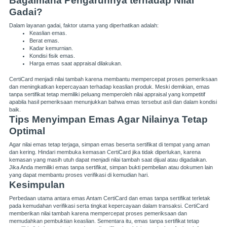
Bagaimana Pengaruhnya terhadap Nilai
Gadai?
Dalam layanan gadai, faktor utama yang diperhatikan adalah:
Keaslian emas.
Berat emas.
Kadar kemurnian.
Kondisi fisik emas.
Harga emas saat appraisal dilakukan.
CertiCard menjadi nilai tambah karena membantu mempercepat proses pemeriksaan
dan meningkatkan kepercayaan terhadap keaslian produk. Meski demikian, emas
tanpa sertifikat tetap memiliki peluang memperoleh nilai appraisal yang kompetitif
apabila hasil pemeriksaan menunjukkan bahwa emas tersebut asli dan dalam kondisi
baik.
Tips Menyimpan Emas Agar Nilainya Tetap
Optimal
Agar nilai emas tetap terjaga, simpan emas beserta sertifikat di tempat yang aman
dan kering. Hindari membuka kemasan CertiCard jika tidak diperlukan, karena
kemasan yang masih utuh dapat menjadi nilai tambah saat dijual atau digadaikan.
Jika Anda memiliki emas tanpa sertifikat, simpan bukti pembelian atau dokumen lain
yang dapat membantu proses verifikasi di kemudian hari.
Kesimpulan
Perbedaan utama antara emas Antam CertiCard dan emas tanpa sertifikat terletak
pada kemudahan verifikasi serta tingkat kepercayaan dalam transaksi. CertiCard
memberikan nilai tambah karena mempercepat proses pemeriksaan dan
memudahkan pembuktian keaslian. Sementara itu, emas tanpa sertifikat tetap