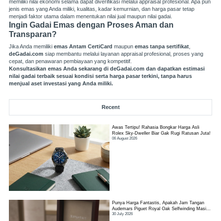
memiliki nilai ekonomi selama dapat diverifikasi melalui appraisal profesional. Apa pun
jenis emas yang Anda miliki, kualitas, kadar kemurnian, dan harga pasar tetap
menjadi faktor utama dalam menentukan nilai jual maupun nilai gadai.
Ingin Gadai Emas dengan Proses Aman dan
Transparan?
Jika Anda memiliki
emas Antam CertiCard
maupun
emas tanpa sertifikat
,
deGadai.com
siap membantu melalui layanan appraisal profesional, proses yang
cepat, dan penawaran pembiayaan yang kompetitif.
Konsultasikan emas Anda sekarang di
deGadai.com
dan dapatkan estimasi
nilai gadai terbaik sesuai kondisi serta harga pasar terkini, tanpa harus
menjual aset investasi yang Anda miliki.
Recent
Awas Tertipu! Rahasia Bongkar Harga Asli
Rolex Sky-Dweller Biar Gak Rugi Ratusan Juta!
06 August 2026
Punya Harga Fantastis, Apakah Jam Tangan
Audemars Piguet Royal Oak Selfwinding Masih
30 July 2026
Worth It?