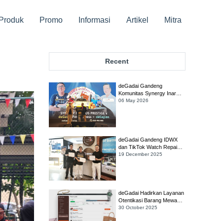
Produk
Promo
Informasi
Artikel
Mitra
Recent
deGadai Gandeng
Komunitas Synergy Inarkos
Prestige, Sediakan Akses
06 May 2026
Likuiditas Harian untuk
Pebisnis
deGadai Gandeng IDWX
dan TikTok Watch Repairs
Hadirkan Layanan Gadai
19 December 2025
Jam Tangan Mewah
Langsung di Gerai Ahlinya
deGadai Hadirkan Layanan
Otentikasi Barang Mewah
Legit Grails, Alternatif Baru
30 October 2025
bagi Pecinta Luxury di