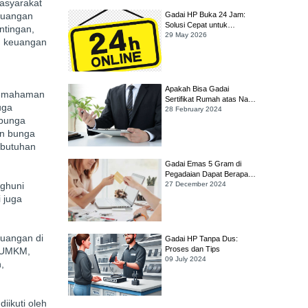
asyarakat
keuangan
Gadai HP Buka 24 Jam:
Solusi Cepat untuk
tingan,
Kebutuhan Darurat
29 May 2026
n keuangan
Apakah Bisa Gadai
 pemahaman
Sertifikat Rumah atas Nama
uga
Orang Tua yang Sudah
28 February 2024
 bunga
Meninggal?
an bunga
ebutuhan
Gadai Emas 5 Gram di
Pegadaian Dapat Berapa?
nghuni
Simak Cara Hitungnya!
27 December 2024
 juga
euangan di
Gadai HP Tanpa Dus:
Proses dan Tips
u UMKM,
09 July 2024
,
ikuti oleh