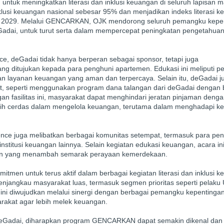
uk meningkatkan literasi dan inklusi keuangan di seluruh lapisan m
nklusi keuangan nasional sebesar 95% dan menjadikan indeks literasi 
 2029. Melalui GENCARKAN, OJK mendorong seluruh pemangku kepen
Gadai, untuk turut serta dalam mempercepat peningkatan pengetahua
e, deGadai tidak hanya berperan sebagai sponsor, tetapi juga
ng ditujukan kepada para penghuni apartemen. Edukasi ini meliputi
n layanan keuangan yang aman dan terpercaya. Selain itu, deGadai j
t, seperti menggunakan program dana talangan dari deGadai dengan
an fasilitas ini, masyarakat dapat menghindari jeratan pinjaman deng
i lebih cerdas dalam mengelola keuangan, terutama dalam menghadapi k
nce juga melibatkan berbagai komunitas setempat, termasuk para pe
stitusi keuangan lainnya. Selain kegiatan edukasi keuangan, acara ini
uran yang menambah semarak perayaan kemerdekaan.
en untuk terus aktif dalam berbagai kegiatan literasi dan inklusi k
njangkau masyarakat luas, termasuk segmen prioritas seperti pelak
ini diwujudkan melalui sinergi dengan berbagai pemangku kepentingan
akat agar lebih melek keuangan.
eGadai, diharapkan program GENCARKAN dapat semakin dikenal dan di