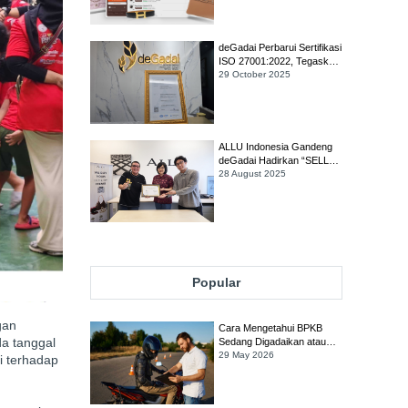
Indonesia
deGadai Perbarui Sertifikasi
ISO 27001:2022, Tegaskan
Komitmen Sebagai
29 October 2025
Pergadaian Paling Aman di
Indonesia
ALLU Indonesia Gandeng
deGadai Hadirkan “SELL
LATER” Solusi Finansial
28 August 2025
Fleksibel untuk Pemilik
Barang Mewah di Jakarta
Popular
gan
Cara Mengetahui BPKB
a tanggal
Sedang Digadaikan atau
Tidak
29 May 2026
i terhadap