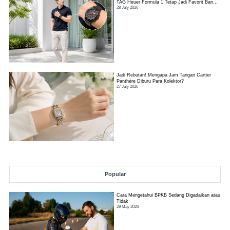
TAG Heuer Formula 1 Tetap Jadi Favorit Banyak
28 July 2026
Orang?
Jadi Rebutan! Mengapa Jam Tangan Cartier
Panthère Diburu Para Kolektor?
27 July 2026
Popular
Cara Mengetahui BPKB Sedang Digadaikan atau
Tidak
29 May 2026