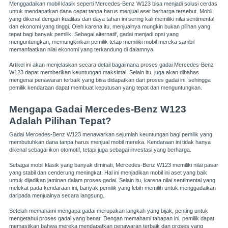
Menggadaikan mobil klasik seperti Mercedes-Benz W123 bisa menjadi solusi cerdas
untuk mendapatkan dana cepat tanpa harus menjual aset berharga tersebut. Mobil
yang dikenal dengan kualitas dan daya tahan ini sering kali memiliki nilai sentimental
dan ekonomi yang tinggi. Oleh karena itu, menjualnya mungkin bukan pilihan yang
tepat bagi banyak pemilik. Sebagai alternatif, gadai menjadi opsi yang
menguntungkan, memungkinkan pemilik tetap memiliki mobil mereka sambil
memanfaatkan nilai ekonomi yang terkandung di dalamnya.
Artikel ini akan menjelaskan secara detail bagaimana proses gadai Mercedes-Benz
W123 dapat memberikan keuntungan maksimal. Selain itu, juga akan dibahas
mengenai penawaran terbaik yang bisa didapatkan dari proses gadai ini, sehingga
pemilik kendaraan dapat membuat keputusan yang tepat dan menguntungkan.
Mengapa Gadai Mercedes-Benz W123
Adalah Pilihan Tepat?
Gadai Mercedes-Benz W123 menawarkan sejumlah keuntungan bagi pemilik yang
membutuhkan dana tanpa harus menjual mobil mereka. Kendaraan ini tidak hanya
dikenal sebagai ikon otomotif, tetapi juga sebagai investasi yang berharga.
Sebagai mobil klasik yang banyak diminati, Mercedes-Benz W123 memiliki nilai pasar
yang stabil dan cenderung meningkat. Hal ini menjadikan mobil ini aset yang baik
untuk dijadikan jaminan dalam proses gadai. Selain itu, karena nilai sentimental yang
melekat pada kendaraan ini, banyak pemilik yang lebih memilih untuk menggadaikan
daripada menjualnya secara langsung.
Setelah memahami mengapa gadai merupakan langkah yang bijak, penting untuk
mengetahui proses gadai yang benar. Dengan memahami tahapan ini, pemilik dapat
memastikan bahwa mereka mendapatkan penawaran terbaik dan proses yang