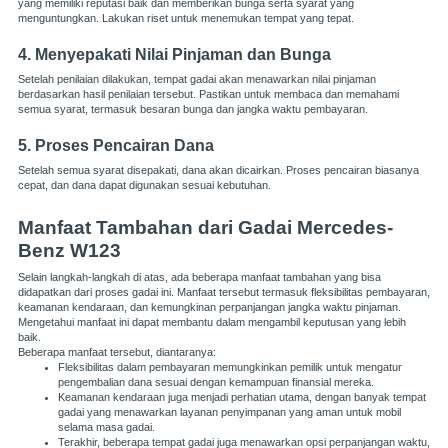
yang memiliki reputasi baik dan memberikan bunga serta syarat yang
menguntungkan. Lakukan riset untuk menemukan tempat yang tepat.
4. Menyepakati Nilai Pinjaman dan Bunga
Setelah penilaian dilakukan, tempat gadai akan menawarkan nilai pinjaman
berdasarkan hasil penilaian tersebut. Pastikan untuk membaca dan memahami
semua syarat, termasuk besaran bunga dan jangka waktu pembayaran.
5. Proses Pencairan Dana
Setelah semua syarat disepakati, dana akan dicairkan. Proses pencairan biasanya
cepat, dan dana dapat digunakan sesuai kebutuhan.
Manfaat Tambahan dari Gadai Mercedes-
Benz W123
Selain langkah-langkah di atas, ada beberapa manfaat tambahan yang bisa
didapatkan dari proses gadai ini. Manfaat tersebut termasuk fleksibilitas pembayaran,
keamanan kendaraan, dan kemungkinan perpanjangan jangka waktu pinjaman.
Mengetahui manfaat ini dapat membantu dalam mengambil keputusan yang lebih
baik.
Beberapa manfaat tersebut, diantaranya:
Fleksibilitas dalam pembayaran memungkinkan pemilik untuk mengatur
pengembalian dana sesuai dengan kemampuan finansial mereka.
Keamanan kendaraan juga menjadi perhatian utama, dengan banyak tempat
gadai yang menawarkan layanan penyimpanan yang aman untuk mobil
selama masa gadai.
Terakhir, beberapa tempat gadai juga menawarkan opsi perpanjangan waktu,