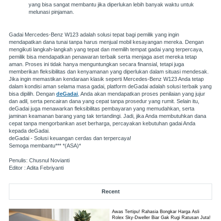
yang bisa sangat membantu jika diperlukan lebih banyak waktu untuk
melunasi pinjaman.
Gadai Mercedes-Benz W123 adalah solusi tepat bagi pemilik yang ingin
mendapatkan dana tunai tanpa harus menjual mobil kesayangan mereka. Dengan
mengikuti langkah-langkah yang tepat dan memilih tempat gadai yang terpercaya,
pemilik bisa mendapatkan penawaran terbaik serta menjaga aset mereka tetap
aman. Proses ini tidak hanya menguntungkan secara finansial, tetapi juga
memberikan fleksibilitas dan kenyamanan yang diperlukan dalam situasi mendesak.
Jika ingin memastikan kendaraan klasik seperti Mercedes-Benz W123 Anda tetap
dalam kondisi aman selama masa gadai, platform deGadai adalah solusi terbaik yang
bisa dipilih. Dengan
deGadai
,
Anda akan mendapatkan proses penilaian yang jujur
dan adil, serta pencairan dana yang cepat tanpa prosedur yang rumit. Selain itu,
deGadai juga menawarkan fleksibilitas pembayaran yang memudahkan, serta
jaminan keamanan barang yang tak tertandingi. Jadi, jika Anda membutuhkan dana
cepat tanpa mengorbankan aset berharga, percayakan kebutuhan gadai Anda
kepada deGadai.
deGadai - Solusi keuangan cerdas dan terpercaya!
Semoga membantu*** *(ASA)*
Penulis: Chusnul Novianti
Editor : Adita Febriyanti
Recent
Awas Tertipu! Rahasia Bongkar Harga Asli
Rolex Sky-Dweller Biar Gak Rugi Ratusan Juta!