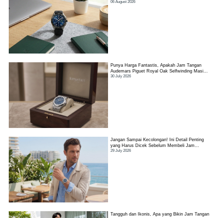
06 August 2026
Punya Harga Fantastis, Apakah Jam Tangan
Audemars Piguet Royal Oak Selfwinding Masih
30 July 2026
Worth It?
Jangan Sampai Kecolongan! Ini Detail Penting
yang Harus Dicek Sebelum Membeli Jam
29 July 2026
Tangan TAG Heuer Link
Tangguh dan Ikonis, Apa yang Bikin Jam Tangan