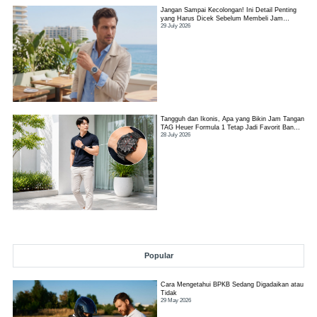
Jangan Sampai Kecolongan! Ini Detail Penting
yang Harus Dicek Sebelum Membeli Jam
29 July 2026
Tangan TAG Heuer Link
Tangguh dan Ikonis, Apa yang Bikin Jam Tangan
TAG Heuer Formula 1 Tetap Jadi Favorit Banyak
28 July 2026
Orang?
Popular
Cara Mengetahui BPKB Sedang Digadaikan atau
Tidak
29 May 2026