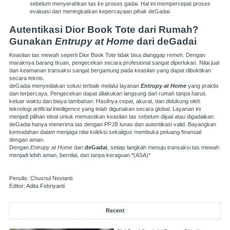
sebelum menyerahkan tas ke proses gadai. Hal ini mempercepat proses
evaluasi dan meningkatkan kepercayaan pihak deGadai.
Autentikasi Dior Book Tote dari Rumah?
Gunakan
Entrupy at Home
dari deGadai
Keaslian tas mewah seperti Dior Book Tote tidak bisa dianggap remeh. Dengan
maraknya barang tiruan, pengecekan secara profesional sangat diperlukan. Nilai jual
dan keamanan transaksi sangat bergantung pada keaslian yang dapat dibuktikan
secara teknis.
deGadai menyediakan solusi terbaik melalui layanan
Entrupy at Home
yang praktis
dan terpercaya. Pengecekan dapat dilakukan langsung dari rumah tanpa harus
keluar waktu dan biaya tambahan. Hasilnya cepat, akurat, dan didukung oleh
teknologi
artificial intelligence
yang telah digunakan secara global. Layanan ini
menjadi pilihan ideal untuk memastikan keaslian tas sebelum dijual atau digadaikan.
deGadai hanya menerima tas dengan PPJB lunas dan autentikasi valid. Bayangkan
kemudahan dalam menjaga nilai koleksi sekaligus membuka peluang finansial
dengan aman.
Dengan
Entrupy at Home
dari
deGadai
, setiap langkah menuju transaksi tas mewah
menjadi lebih aman, bernilai, dan tanpa keraguan.*(ASA)*
Penulis: Chusnul Novianti
Editor: Adita Febriyanti
Recent