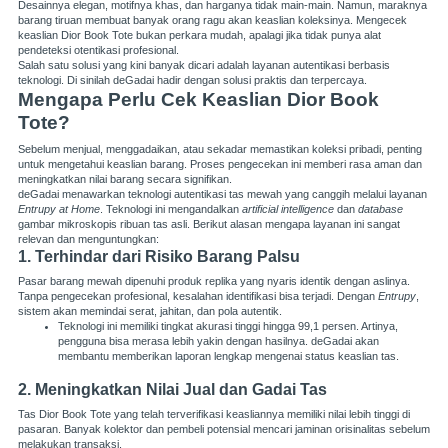
Desainnya elegan, motifnya khas, dan harganya tidak main-main. Namun, maraknya
barang tiruan membuat banyak orang ragu akan keaslian koleksinya. Mengecek
keaslian Dior Book Tote bukan perkara mudah, apalagi jika tidak punya alat
pendeteksi otentikasi profesional.
Salah satu solusi yang kini banyak dicari adalah layanan autentikasi berbasis
teknologi. Di sinilah
deGadai
hadir dengan solusi praktis dan terpercaya.
Mengapa Perlu Cek Keaslian Dior Book
Tote?
Sebelum menjual, menggadaikan, atau sekadar memastikan koleksi pribadi, penting
untuk mengetahui keaslian barang. Proses pengecekan ini memberi rasa aman dan
meningkatkan nilai barang secara signifikan.
deGadai menawarkan teknologi autentikasi tas mewah yang canggih melalui layanan
Entrupy at Home
. Teknologi ini mengandalkan
artificial intelligence
dan
database
gambar mikroskopis ribuan tas asli. Berikut alasan mengapa layanan ini sangat
relevan dan menguntungkan:
1. Terhindar dari Risiko Barang Palsu
Pasar barang mewah dipenuhi produk replika yang nyaris identik dengan aslinya.
Tanpa pengecekan profesional, kesalahan identifikasi bisa terjadi. Dengan
Entrupy
,
sistem akan memindai serat, jahitan, dan pola autentik.
Teknologi ini memiliki tingkat akurasi tinggi hingga 99,1 persen. Artinya,
pengguna bisa merasa lebih yakin dengan hasilnya. deGadai akan
membantu memberikan laporan lengkap mengenai status keaslian tas.
2. Meningkatkan Nilai Jual dan Gadai Tas
Tas Dior Book Tote yang telah terverifikasi keasliannya memiliki nilai lebih tinggi di
pasaran. Banyak kolektor dan pembeli potensial mencari jaminan orisinalitas sebelum
melakukan transaksi.