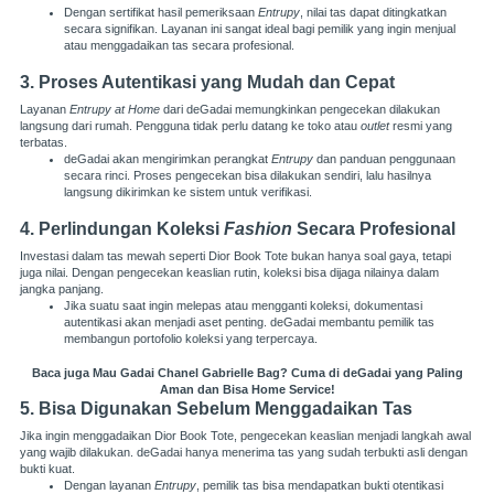
Dengan sertifikat hasil pemeriksaan
Entrupy
, nilai tas dapat ditingkatkan
secara signifikan. Layanan ini sangat ideal bagi pemilik yang ingin menjual
atau menggadaikan tas secara profesional.
3. Proses Autentikasi yang Mudah dan Cepat
Layanan
Entrupy at Home
dari deGadai memungkinkan pengecekan dilakukan
langsung dari rumah. Pengguna tidak perlu datang ke toko atau
outlet
resmi yang
terbatas.
deGadai akan mengirimkan perangkat
Entrupy
dan panduan penggunaan
secara rinci. Proses pengecekan bisa dilakukan sendiri, lalu hasilnya
langsung dikirimkan ke sistem untuk verifikasi.
4. Perlindungan Koleksi
Fashion
Secara Profesional
Investasi dalam tas mewah seperti Dior Book Tote bukan hanya soal gaya, tetapi
juga nilai. Dengan pengecekan keaslian rutin, koleksi bisa dijaga nilainya dalam
jangka panjang.
Jika suatu saat ingin melepas atau mengganti koleksi, dokumentasi
autentikasi akan menjadi aset penting. deGadai membantu pemilik tas
membangun portofolio koleksi yang terpercaya.
Baca juga
Mau Gadai Chanel Gabrielle Bag? Cuma di deGadai yang Paling
Aman dan Bisa Home Service!
5. Bisa Digunakan Sebelum Menggadaikan Tas
Jika ingin menggadaikan Dior Book Tote, pengecekan keaslian menjadi langkah awal
yang wajib dilakukan. deGadai hanya menerima tas yang sudah terbukti asli dengan
bukti kuat.
Dengan layanan
Entrupy
, pemilik tas bisa mendapatkan bukti otentikasi