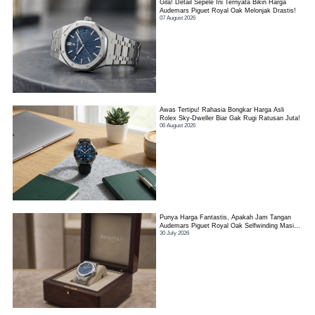
Gila! Detail Sepele Ini Ternyata Bikin Harga
Audemars Piguet Royal Oak Melonjak Drastis!
07 August 2026
Awas Tertipu! Rahasia Bongkar Harga Asli
Rolex Sky-Dweller Biar Gak Rugi Ratusan Juta!
06 August 2026
Punya Harga Fantastis, Apakah Jam Tangan
Audemars Piguet Royal Oak Selfwinding Masih
30 July 2026
Worth It?