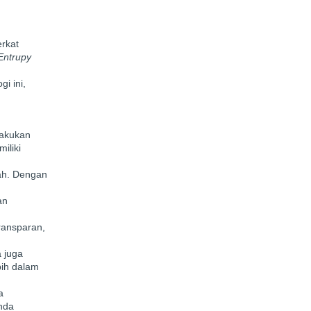
erkat
Entrupy
gi ini,
lakukan
iliki
ah. Dengan
an
ransparan,
 juga
bih dalam
a
Anda