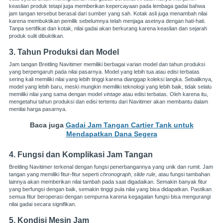
keaslian produk tetapi juga memberikan kepercayaan pada lembaga gadai bahwa
jam tangan tersebut berasal dari sumber yang sah. Kotak asli juga menambah nilai
karena membuktikan pemilik sebelumnya telah menjaga asetnya dengan hati-hati.
Tanpa sertifikat dan kotak, nilai gadai akan berkurang karena keaslian dan sejarah
produk sulit dibuktikan.
3. Tahun Produksi dan Model
Jam tangan Breitling Navitimer memiliki berbagai varian model dan tahun produksi
yang berpengaruh pada nilai pasarnya. Model yang lebih tua atau edisi terbatas
sering kali memiliki nilai yang lebih tinggi karena dianggap koleksi langka. Sebaliknya,
model yang lebih baru, meski mungkin memiliki teknologi yang lebih baik, tidak selalu
memiliki nilai yang sama dengan model
vintage
atau edisi terbatas. Oleh karena itu,
mengetahui tahun produksi dan edisi tertentu dari Navitimer akan membantu dalam
menilai harga pasarnya.
Baca juga
Gadai Jam Tangan Cartier Tank untuk
Mendapatkan Dana Segera
4. Fungsi dan Komplikasi Jam Tangan
Breitling Navitimer terkenal dengan fungsi penerbangannya yang unik dan rumit. Jam
tangan yang memiliki fitur-fitur seperti
chronograph
,
slide rule
, atau fungsi tambahan
lainnya akan memberikan nilai tambah pada saat digadaikan. Semakin banyak fitur
yang berfungsi dengan baik, semakin tinggi pula nilai yang bisa didapatkan. Pastikan
semua fitur beroperasi dengan sempurna karena kegagalan fungsi bisa mengurangi
nilai gadai secara signifikan.
5. Kondisi Mesin Jam