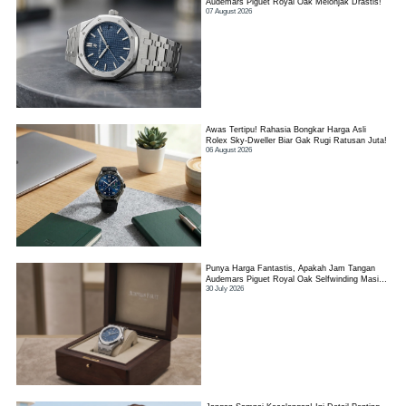
Audemars Piguet Royal Oak Melonjak Drastis!
07 August 2026
Awas Tertipu! Rahasia Bongkar Harga Asli
Rolex Sky-Dweller Biar Gak Rugi Ratusan Juta!
06 August 2026
Punya Harga Fantastis, Apakah Jam Tangan
Audemars Piguet Royal Oak Selfwinding Masih
30 July 2026
Worth It?