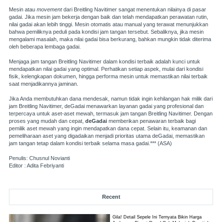
Mesin atau
movement
dari Breitling Navitimer sangat menentukan nilainya di pasar
gadai. Jika mesin jam bekerja dengan baik dan telah mendapatkan perawatan rutin,
nilai gadai akan lebih tinggi. Mesin otomatis atau manual yang terawat menunjukkan
bahwa pemiliknya peduli pada kondisi jam tangan tersebut. Sebaliknya, jika mesin
mengalami masalah, maka nilai gadai bisa berkurang, bahkan mungkin tidak diterima
oleh beberapa lembaga gadai.
Menjaga jam tangan Breitling Navitimer dalam kondisi terbaik adalah kunci untuk
mendapatkan nilai gadai yang optimal. Perhatikan setiap aspek, mulai dari kondisi
fisik, kelengkapan dokumen, hingga performa mesin untuk memastikan nilai terbaik
saat menjadikannya jaminan.
Jika Anda membutuhkan dana mendesak, namun tidak ingin kehilangan hak milik dari
jam Breitling Navitimer, deGadai menawarkan layanan gadai yang profesional dan
terpercaya untuk aset-aset mewah, termasuk jam tangan Breitling Navitimer. Dengan
proses yang mudah dan cepat,
deGadai
memberikan penawaran terbaik bagi
pemilik aset mewah yang ingin mendapatkan dana cepat. Selain itu, keamanan dan
pemeliharaan aset yang digadaikan menjadi prioritas utama deGadai, memastikan
jam tangan tetap dalam kondisi terbaik selama masa gadai.*** (ASA)
Penulis: Chusnul Novianti
Editor : Adita Febriyanti
Recent
Gila! Detail Sepele Ini Ternyata Bikin Harga