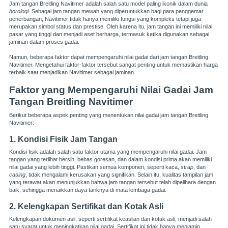
Jam tangan Breitling Navitimer adalah salah satu model paling ikonik dalam dunia
horologi
. Sebagai jam tangan mewah yang diperuntukkan bagi para penggemar
penerbangan, Navitimer tidak hanya memiliki fungsi yang kompleks tetapi juga
merupakan simbol status dan prestise. Oleh karena itu, jam tangan ini memiliki nilai
pasar yang tinggi dan menjadi aset berharga, termasuk ketika digunakan sebagai
jaminan dalam proses gadai.
Namun, beberapa faktor dapat mempengaruhi nilai gadai dari jam tangan Breitling
Navitimer. Mengetahui faktor-faktor tersebut sangat penting untuk memastikan harga
terbaik saat menjadikan Navitimer sebagai jaminan.
Faktor yang Mempengaruhi Nilai Gadai Jam
Tangan Breitling Navitimer
Berikut beberapa aspek penting yang menentukan nilai gadai jam tangan Breitling
Navitimer:
1. Kondisi Fisik Jam Tangan
Kondisi fisik adalah salah satu faktor utama yang mempengaruhi nilai gadai. Jam
tangan yang terlihat bersih, bebas goresan, dan dalam kondisi prima akan memiliki
nilai gadai yang lebih tinggi. Pastikan semua komponen, seperti kaca,
strap
, dan
casing
, tidak mengalami kerusakan yang signifikan. Selain itu, kualitas tampilan jam
yang terawat akan menunjukkan bahwa jam tangan tersebut telah dipelihara dengan
baik, sehingga menaikkan daya tariknya di mata lembaga gadai.
2. Kelengkapan Sertifikat dan Kotak Asli
Kelengkapan dokumen asli, seperti sertifikat keaslian dan kotak asli, menjadi salah
satu syarat untuk meningkatkan nilai gadai. Sertifikat ini tidak hanya menjamin