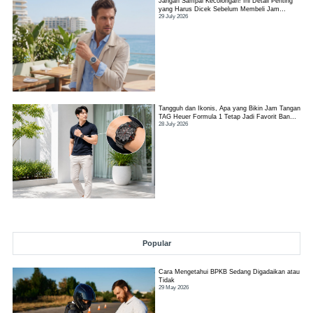
Jangan Sampai Kecolongan! Ini Detail Penting
yang Harus Dicek Sebelum Membeli Jam
29 July 2026
Tangan TAG Heuer Link
Tangguh dan Ikonis, Apa yang Bikin Jam Tangan
TAG Heuer Formula 1 Tetap Jadi Favorit Banyak
28 July 2026
Orang?
Popular
Cara Mengetahui BPKB Sedang Digadaikan atau
Tidak
29 May 2026