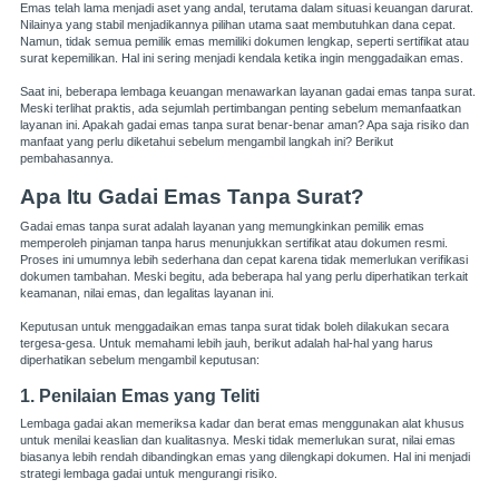
Emas telah lama menjadi aset yang andal, terutama dalam situasi keuangan darurat.
Nilainya yang stabil menjadikannya pilihan utama saat membutuhkan dana cepat.
Namun, tidak semua pemilik emas memiliki dokumen lengkap, seperti sertifikat atau
surat kepemilikan. Hal ini sering menjadi kendala ketika ingin menggadaikan emas.
Saat ini, beberapa lembaga keuangan menawarkan layanan gadai emas tanpa surat.
Meski terlihat praktis, ada sejumlah pertimbangan penting sebelum memanfaatkan
layanan ini. Apakah gadai emas tanpa surat benar-benar aman? Apa saja risiko dan
manfaat yang perlu diketahui sebelum mengambil langkah ini? Berikut
pembahasannya.
Apa Itu Gadai Emas Tanpa Surat?
Gadai emas tanpa surat adalah layanan yang memungkinkan pemilik emas
memperoleh pinjaman tanpa harus menunjukkan sertifikat atau dokumen resmi.
Proses ini umumnya lebih sederhana dan cepat karena tidak memerlukan verifikasi
dokumen tambahan. Meski begitu, ada beberapa hal yang perlu diperhatikan terkait
keamanan, nilai emas, dan legalitas layanan ini.
Keputusan untuk menggadaikan emas tanpa surat tidak boleh dilakukan secara
tergesa-gesa. Untuk memahami lebih jauh, berikut adalah hal-hal yang harus
diperhatikan sebelum mengambil keputusan:
1. Penilaian Emas yang Teliti
Lembaga gadai akan memeriksa kadar dan berat emas menggunakan alat khusus
untuk menilai keaslian dan kualitasnya. Meski tidak memerlukan surat, nilai emas
biasanya lebih rendah dibandingkan emas yang dilengkapi dokumen. Hal ini menjadi
strategi lembaga gadai untuk mengurangi risiko.