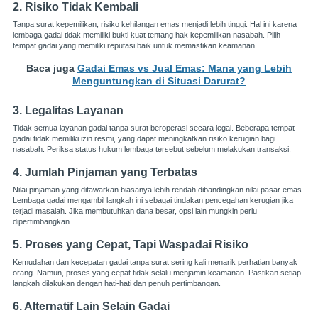
2. Risiko Tidak Kembali
Tanpa surat kepemilikan, risiko kehilangan emas menjadi lebih tinggi. Hal ini karena
lembaga gadai tidak memiliki bukti kuat tentang hak kepemilikan nasabah. Pilih
tempat gadai yang memiliki reputasi baik untuk memastikan keamanan.
Baca juga
Gadai Emas vs Jual Emas: Mana yang Lebih
Menguntungkan di Situasi Darurat?
3. Legalitas Layanan
Tidak semua layanan gadai tanpa surat beroperasi secara legal. Beberapa tempat
gadai tidak memiliki izin resmi, yang dapat meningkatkan risiko kerugian bagi
nasabah. Periksa status hukum lembaga tersebut sebelum melakukan transaksi.
4. Jumlah Pinjaman yang Terbatas
Nilai pinjaman yang ditawarkan biasanya lebih rendah dibandingkan nilai pasar emas.
Lembaga gadai mengambil langkah ini sebagai tindakan pencegahan kerugian jika
terjadi masalah. Jika membutuhkan dana besar, opsi lain mungkin perlu
dipertimbangkan.
5. Proses yang Cepat, Tapi Waspadai Risiko
Kemudahan dan kecepatan gadai tanpa surat sering kali menarik perhatian banyak
orang. Namun, proses yang cepat tidak selalu menjamin keamanan. Pastikan setiap
langkah dilakukan dengan hati-hati dan penuh pertimbangan.
6. Alternatif Lain Selain Gadai