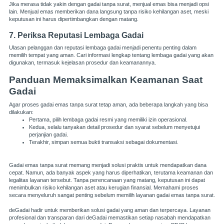
Jika merasa tidak yakin dengan gadai tanpa surat, menjual emas bisa menjadi opsi
lain. Menjual emas memberikan dana langsung tanpa risiko kehilangan aset, meski
keputusan ini harus dipertimbangkan dengan matang.
7. Periksa Reputasi Lembaga Gadai
Ulasan pelanggan dan reputasi lembaga gadai menjadi penentu penting dalam
memilih tempat yang aman. Cari informasi lengkap tentang lembaga gadai yang akan
digunakan, termasuk kejelasan prosedur dan keamanannya.
Panduan Memaksimalkan Keamanan Saat
Gadai
Agar proses gadai emas tanpa surat tetap aman, ada beberapa langkah yang bisa
dilakukan:
Pertama, pilih lembaga gadai resmi yang memiliki izin operasional.
Kedua, selalu tanyakan detail prosedur dan syarat sebelum menyetujui
perjanjian gadai.
Terakhir, simpan semua bukti transaksi sebagai dokumentasi.
Gadai emas tanpa surat memang menjadi solusi praktis untuk mendapatkan dana
cepat. Namun, ada banyak aspek yang harus diperhatikan, terutama keamanan dan
legalitas layanan tersebut. Tanpa perencanaan yang matang, keputusan ini dapat
menimbulkan risiko kehilangan aset atau kerugian finansial. Memahami proses
secara menyeluruh sangat penting sebelum memilih layanan gadai emas tanpa surat.
deGadai hadir untuk memberikan solusi gadai yang aman dan terpercaya. Layanan
profesional dan transparan dari deGadai memastikan setiap nasabah mendapatkan