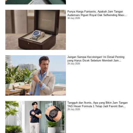
Punya Harga Fantastis, Apakah Jam Tangan
Audemars Piguet Royal Oak Selfwinding Masih
30 July 2026
Worth It?
Jangan Sampai Kecolongan! Ini Detail Penting
yang Harus Dicek Sebelum Membeli Jam
29 July 2026
Tangan TAG Heuer Link
Tangguh dan Ikonis, Apa yang Bikin Jam Tangan
TAG Heuer Formula 1 Tetap Jadi Favorit Banyak
28 July 2026
Orang?