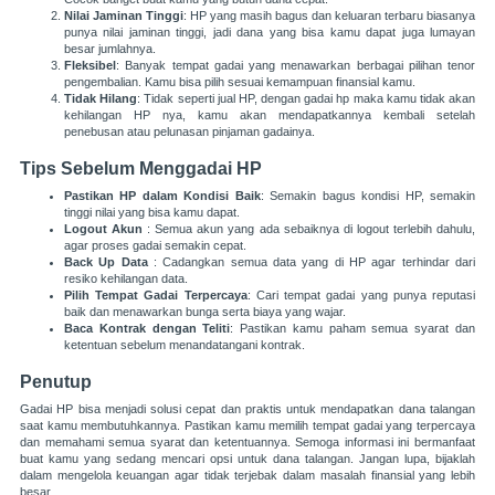
Nilai Jaminan Tinggi
: HP yang masih bagus dan keluaran terbaru biasanya
punya nilai jaminan tinggi, jadi dana yang bisa kamu dapat juga lumayan
besar jumlahnya.
Fleksibel
: Banyak tempat gadai yang menawarkan berbagai pilihan tenor
pengembalian. Kamu bisa pilih sesuai kemampuan finansial kamu.
Tidak Hilang
: Tidak seperti jual HP, dengan gadai hp maka kamu tidak akan
kehilangan HP nya, kamu akan mendapatkannya kembali setelah
penebusan atau pelunasan pinjaman gadainya.
Tips Sebelum Menggadai HP
Pastikan HP dalam Kondisi Baik
: Semakin bagus kondisi HP, semakin
tinggi nilai yang bisa kamu dapat.
Logout Akun
: Semua akun yang ada sebaiknya di logout terlebih dahulu,
agar proses gadai semakin cepat.
Back Up Data
: Cadangkan semua data yang di HP agar terhindar dari
resiko kehilangan data.
Pilih Tempat Gadai Terpercaya
: Cari tempat gadai yang punya reputasi
baik dan menawarkan bunga serta biaya yang wajar.
Baca Kontrak dengan Teliti
: Pastikan kamu paham semua syarat dan
ketentuan sebelum menandatangani kontrak.
Penutup
Gadai HP bisa menjadi solusi cepat dan praktis untuk mendapatkan dana talangan
saat kamu membutuhkannya. Pastikan kamu memilih tempat gadai yang terpercaya
dan memahami semua syarat dan ketentuannya. Semoga informasi ini bermanfaat
buat kamu yang sedang mencari opsi untuk dana talangan. Jangan lupa, bijaklah
dalam mengelola keuangan agar tidak terjebak dalam masalah finansial yang lebih
besar.