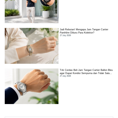
Jadi Rebutan! Mengapa Jam Tangan Cartier
Panthère Diburu Para Kolektor?
27 July 2026
Trik Cerdas Beli Jam Tangan Cartier Ballon Bleu
agar Dapat Kondisi Sempurna dan Tidak Salah
27 July 2026
Pilih