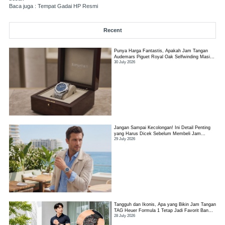
Baca juga :
Tempat Gadai HP Resmi
Recent
Punya Harga Fantastis, Apakah Jam Tangan
Audemars Piguet Royal Oak Selfwinding Masih
30 July 2026
Worth It?
Jangan Sampai Kecolongan! Ini Detail Penting
yang Harus Dicek Sebelum Membeli Jam
29 July 2026
Tangan TAG Heuer Link
Tangguh dan Ikonis, Apa yang Bikin Jam Tangan
TAG Heuer Formula 1 Tetap Jadi Favorit Banyak
28 July 2026
Orang?