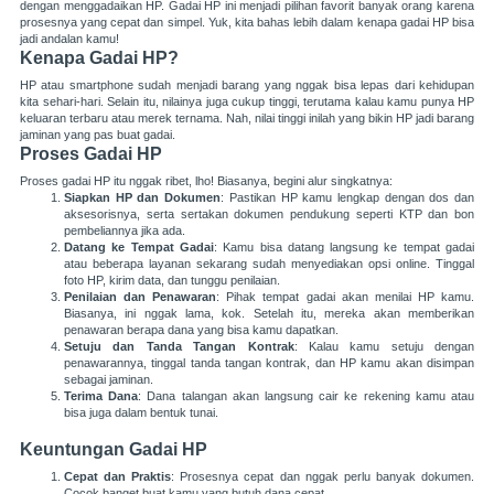
dengan menggadaikan HP. Gadai HP ini menjadi pilihan favorit banyak orang karena
prosesnya yang cepat dan simpel. Yuk, kita bahas lebih dalam kenapa gadai HP bisa
jadi andalan kamu!
Kenapa Gadai HP?
HP atau smartphone sudah menjadi barang yang nggak bisa lepas dari kehidupan
kita sehari-hari. Selain itu, nilainya juga cukup tinggi, terutama kalau kamu punya HP
keluaran terbaru atau merek ternama. Nah, nilai tinggi inilah yang bikin HP jadi barang
jaminan yang pas buat gadai.
Proses Gadai HP
Proses gadai HP itu nggak ribet, lho! Biasanya, begini alur singkatnya:
Siapkan HP dan Dokumen
: Pastikan HP kamu lengkap dengan dos dan
aksesorisnya, serta sertakan dokumen pendukung seperti KTP dan bon
pembeliannya jika ada.
Datang ke Tempat Gadai
: Kamu bisa datang langsung ke tempat gadai
atau beberapa layanan sekarang sudah menyediakan opsi online. Tinggal
foto HP, kirim data, dan tunggu penilaian.
Penilaian dan Penawaran
: Pihak tempat gadai akan menilai HP kamu.
Biasanya, ini nggak lama, kok. Setelah itu, mereka akan memberikan
penawaran berapa dana yang bisa kamu dapatkan.
Setuju dan Tanda Tangan Kontrak
: Kalau kamu setuju dengan
penawarannya, tinggal tanda tangan kontrak, dan HP kamu akan disimpan
sebagai jaminan.
Terima Dana
: Dana talangan akan langsung cair ke rekening kamu atau
bisa juga dalam bentuk tunai.
Keuntungan Gadai HP
Cepat dan Praktis
: Prosesnya cepat dan nggak perlu banyak dokumen.
Cocok banget buat kamu yang butuh dana cepat.