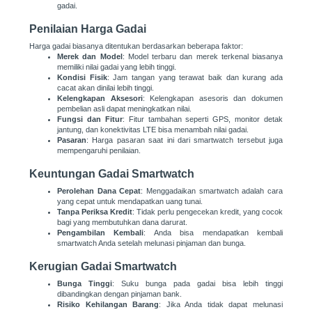
gadai.
Penilaian Harga Gadai
Harga gadai biasanya ditentukan berdasarkan beberapa faktor:
Merek dan Model
: Model terbaru dan merek terkenal biasanya
memiliki nilai gadai yang lebih tinggi.
Kondisi Fisik
: Jam tangan yang terawat baik dan kurang ada
cacat akan dinilai lebih tinggi.
Kelengkapan Aksesori
: Kelengkapan asesoris dan dokumen
pembelian asli dapat meningkatkan nilai.
Fungsi dan Fitur
: Fitur tambahan seperti GPS, monitor detak
jantung, dan konektivitas LTE bisa menambah nilai gadai.
Pasaran
: Harga pasaran saat ini dari smartwatch tersebut juga
mempengaruhi penilaian.
Keuntungan Gadai Smartwatch
Perolehan Dana Cepat
: Menggadaikan smartwatch adalah cara
yang cepat untuk mendapatkan uang tunai.
Tanpa Periksa Kredit
: Tidak perlu pengecekan kredit, yang cocok
bagi yang membutuhkan dana darurat.
Pengambilan Kembali
: Anda bisa mendapatkan kembali
smartwatch Anda setelah melunasi pinjaman dan bunga.
Kerugian Gadai Smartwatch
Bunga Tinggi
: Suku bunga pada gadai bisa lebih tinggi
dibandingkan dengan pinjaman bank.
Risiko Kehilangan Barang
: Jika Anda tidak dapat melunasi