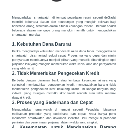
Menggadaikan smartwatch di tempat pegadaian resmi seperti deGadai
memiliki beberapa alasan dan keuntungan yang mungkin relevan bagi
beberapa orang, terutama dalam situasi keuangan tertentu. Berikut adalah
beberapa alasan mengapa orang mungkin memilih untuk menggadaikan
smartwatch mereka:
1. Kebutuhan Dana Darurat
Ketika menghadapi kebutuhan mendesak akan dana tunai, menggadaikan
smartwatch bisa menjadi solusi cepat. Prosesnya yang cepat dan minim
persyaratan membuatnya menjadi pilihan yang menarik dibandingkan opsi
pinjaman lain yang mungkin memerlukan waktu lebih lama dan persyaratan
yang lebih rumit.
2. Tidak Memerlukan Pengecekan Kredit
Berbeda dengan pinjaman bank atau lembaga keuangan lainnya yang
seringkali membutuhkan pengecekan kredit, menggadaikan barang tidak
memerlukan pengecekan latar belakang kredit. Ini sangat berguna bagi
individu yang mungkin memiliki skor kredit rendah atau tidak memiliki
riwayat kredit.
3. Proses yang Sederhana dan Cepat
Menggadaikan smartwatch di tempat seperti Pegadaian biasanya
melibatkan prosedur yang sederhana dan cepat. Anda hanya perlu
membawa smartwatch dan dokumen identitas, lalu mengikuti prosedur
penilaian dan penerimaan pinjaman dalam waktu yang singkat.
4. Kesempatan untuk Mendapatkan Barang