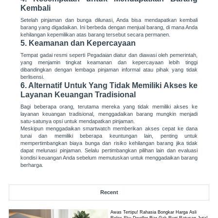
Kembali
Setelah pinjaman dan bunga dilunasi, Anda bisa mendapatkan kembali
barang yang digadaikan. Ini berbeda dengan menjual barang, di mana Anda
kehilangan kepemilikan atas barang tersebut secara permanen.
5. Keamanan dan Kepercayaan
Tempat gadai resmi seperti Pegadaian diatur dan diawasi oleh pemerintah,
yang menjamin tingkat keamanan dan kepercayaan lebih tinggi
dibandingkan dengan lembaga pinjaman informal atau pihak yang tidak
berlisensi.
6. Alternatif Untuk Yang Tidak Memiliki Akses ke
Layanan Keuangan Tradisional
Bagi beberapa orang, terutama mereka yang tidak memiliki akses ke
layanan keuangan tradisional, menggadaikan barang mungkin menjadi
satu-satunya opsi untuk mendapatkan pinjaman.
Meskipun menggadaikan smartwatch memberikan akses cepat ke dana
tunai dan memiliki beberapa keuntungan lain, penting untuk
mempertimbangkan biaya bunga dan risiko kehilangan barang jika tidak
dapat melunasi pinjaman. Selalu pertimbangkan pilihan lain dan evaluasi
kondisi keuangan Anda sebelum memutuskan untuk menggadaikan barang
berharga.
Recent
Awas Tertipu! Rahasia Bongkar Harga Asli