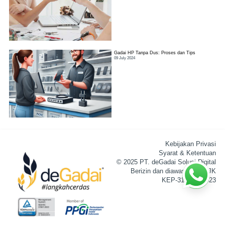
Gadai HP Tanpa Dus: Proses dan Tips
09 July 2024
Kebijakan Privasi
Syarat & Ketentuan
© 2025 PT. deGadai Solusi Digital
Berizin dan diawasi oleh OJK
KEP-31/D.05/2023