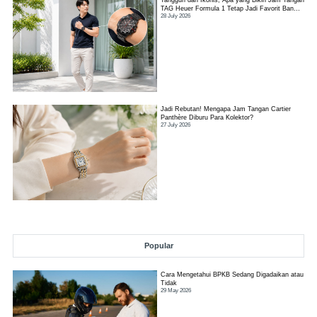
Tangguh dan Ikonis, Apa yang Bikin Jam Tangan
TAG Heuer Formula 1 Tetap Jadi Favorit Banyak
28 July 2026
Orang?
Jadi Rebutan! Mengapa Jam Tangan Cartier
Panthère Diburu Para Kolektor?
27 July 2026
Popular
Cara Mengetahui BPKB Sedang Digadaikan atau
Tidak
29 May 2026