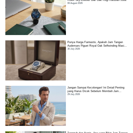
Rolex Sky-Dweller Biar Gak Rugi Ratusan Juta!
06 August 2026
Punya Harga Fantastis, Apakah Jam Tangan
Audemars Piguet Royal Oak Selfwinding Masih
30 July 2026
Worth It?
Jangan Sampai Kecolongan! Ini Detail Penting
yang Harus Dicek Sebelum Membeli Jam
29 July 2026
Tangan TAG Heuer Link