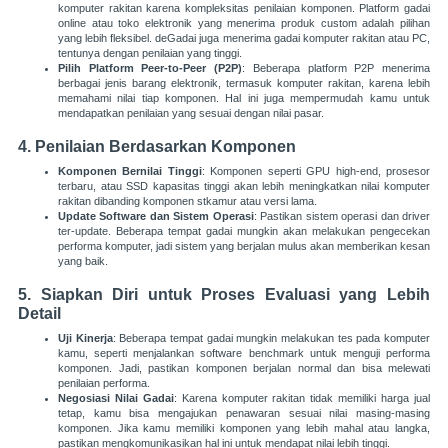
komputer rakitan karena kompleksitas penilaian komponen. Platform gadai
online atau toko elektronik yang menerima produk custom adalah pilihan
yang lebih fleksibel.
deGadai
juga menerima gadai komputer rakitan atau PC,
tentunya dengan penilaian yang tinggi.
Pilih Platform Peer-to-Peer (P2P)
: Beberapa platform P2P menerima
berbagai jenis barang elektronik, termasuk komputer rakitan, karena lebih
memahami nilai tiap komponen. Hal ini juga mempermudah kamu untuk
mendapatkan penilaian yang sesuai dengan nilai pasar.
4.
Penilaian Berdasarkan Komponen
Komponen Bernilai Tinggi
: Komponen seperti GPU high-end, prosesor
terbaru, atau SSD kapasitas tinggi akan lebih meningkatkan nilai komputer
rakitan dibanding komponen stkamur atau versi lama.
Update Software dan Sistem Operasi
: Pastikan sistem operasi dan driver
ter-update. Beberapa tempat gadai mungkin akan melakukan pengecekan
performa komputer, jadi sistem yang berjalan mulus akan memberikan kesan
yang baik.
5.
Siapkan Diri untuk Proses Evaluasi yang Lebih
Detail
Uji Kinerja
: Beberapa tempat gadai mungkin melakukan tes pada komputer
kamu, seperti menjalankan software benchmark untuk menguji performa
komponen. Jadi, pastikan komponen berjalan normal dan bisa melewati
penilaian performa.
Negosiasi Nilai Gadai
: Karena komputer rakitan tidak memiliki harga jual
tetap, kamu bisa mengajukan penawaran sesuai nilai masing-masing
komponen. Jika kamu memiliki komponen yang lebih mahal atau langka,
pastikan mengkomunikasikan hal ini untuk mendapat nilai lebih tinggi.