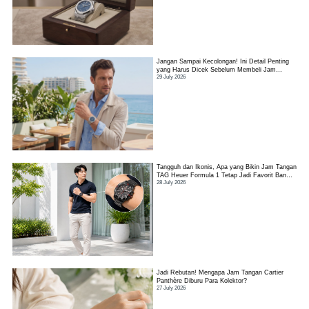
Jangan Sampai Kecolongan! Ini Detail Penting
yang Harus Dicek Sebelum Membeli Jam
29 July 2026
Tangan TAG Heuer Link
Tangguh dan Ikonis, Apa yang Bikin Jam Tangan
TAG Heuer Formula 1 Tetap Jadi Favorit Banyak
28 July 2026
Orang?
Jadi Rebutan! Mengapa Jam Tangan Cartier
Panthère Diburu Para Kolektor?
27 July 2026