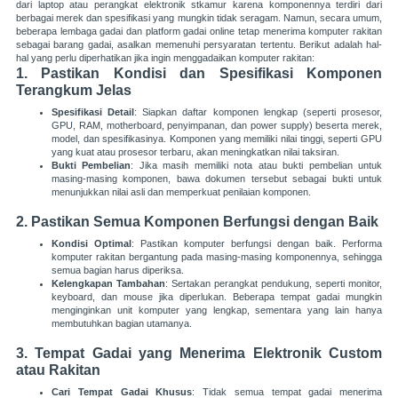
dari laptop atau perangkat elektronik stkamur karena komponennya terdiri dari
berbagai merek dan spesifikasi yang mungkin tidak seragam. Namun, secara umum,
beberapa lembaga gadai dan platform gadai online tetap menerima komputer rakitan
sebagai barang gadai, asalkan memenuhi persyaratan tertentu. Berikut adalah hal-
hal yang perlu diperhatikan jika ingin menggadaikan komputer rakitan:
1.
Pastikan Kondisi dan Spesifikasi Komponen
Terangkum Jelas
Spesifikasi Detail
: Siapkan daftar komponen lengkap (seperti prosesor,
GPU, RAM, motherboard, penyimpanan, dan power supply) beserta merek,
model, dan spesifikasinya. Komponen yang memiliki nilai tinggi, seperti GPU
yang kuat atau prosesor terbaru, akan meningkatkan nilai taksiran.
Bukti Pembelian
: Jika masih memiliki nota atau bukti pembelian untuk
masing-masing komponen, bawa dokumen tersebut sebagai bukti untuk
menunjukkan nilai asli dan memperkuat penilaian komponen.
2.
Pastikan Semua Komponen Berfungsi dengan Baik
Kondisi Optimal
: Pastikan komputer berfungsi dengan baik. Performa
komputer rakitan bergantung pada masing-masing komponennya, sehingga
semua bagian harus diperiksa.
Kelengkapan Tambahan
: Sertakan perangkat pendukung, seperti monitor,
keyboard, dan mouse jika diperlukan. Beberapa tempat gadai mungkin
menginginkan unit komputer yang lengkap, sementara yang lain hanya
membutuhkan bagian utamanya.
3.
Tempat Gadai yang Menerima Elektronik Custom
atau Rakitan
Cari Tempat Gadai Khusus
: Tidak semua tempat gadai menerima