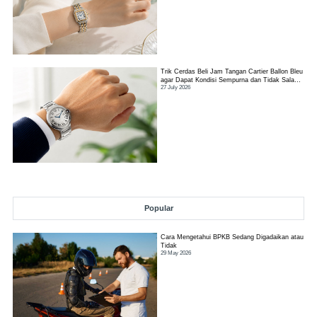
Trik Cerdas Beli Jam Tangan Cartier Ballon Bleu
agar Dapat Kondisi Sempurna dan Tidak Salah
27 July 2026
Pilih
Popular
Cara Mengetahui BPKB Sedang Digadaikan atau
Tidak
29 May 2026