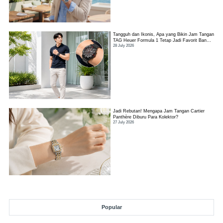
Tangguh dan Ikonis, Apa yang Bikin Jam Tangan
TAG Heuer Formula 1 Tetap Jadi Favorit Banyak
28 July 2026
Orang?
Jadi Rebutan! Mengapa Jam Tangan Cartier
Panthère Diburu Para Kolektor?
27 July 2026
Popular