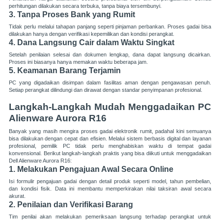
perhitungan dilakukan secara terbuka, tanpa biaya tersembunyi.
3. Tanpa Proses Bank yang Rumit
Tidak perlu melalui tahapan panjang seperti pinjaman perbankan. Proses gadai bisa
dilakukan hanya dengan verifikasi kepemilikan dan kondisi perangkat.
4. Dana Langsung Cair dalam Waktu Singkat
Setelah penilaian selesai dan dokumen lengkap, dana dapat langsung dicairkan.
Proses ini biasanya hanya memakan waktu beberapa jam.
5. Keamanan Barang Terjamin
PC yang digadaikan disimpan dalam fasilitas aman dengan pengawasan penuh.
Setiap perangkat dilindungi dan dirawat dengan standar penyimpanan profesional.
Langkah-Langkah Mudah Menggadaikan PC
Alienware Aurora R16
Banyak yang masih mengira proses gadai elektronik rumit, padahal kini semuanya
bisa dilakukan dengan cepat dan efisien. Melalui sistem berbasis digital dan layanan
profesional, pemilik PC tidak perlu menghabiskan waktu di tempat gadai
konvensional. Berikut langkah-langkah praktis yang bisa diikuti untuk menggadaikan
Dell Alienware Aurora R16:
1. Melakukan Pengajuan Awal Secara Online
Isi formulir pengajuan gadai dengan detail produk seperti model, tahun pembelian,
dan kondisi fisik. Data ini membantu memperkirakan nilai taksiran awal secara
akurat.
2. Penilaian dan Verifikasi Barang
Tim penilai akan melakukan pemeriksaan langsung terhadap perangkat untuk