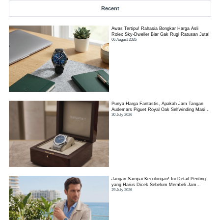
Recent
Awas Tertipu! Rahasia Bongkar Harga Asli
Rolex Sky-Dweller Biar Gak Rugi Ratusan Juta!
06 August 2026
Punya Harga Fantastis, Apakah Jam Tangan
Audemars Piguet Royal Oak Selfwinding Masih
30 July 2026
Worth It?
Jangan Sampai Kecolongan! Ini Detail Penting
yang Harus Dicek Sebelum Membeli Jam
29 July 2026
Tangan TAG Heuer Link