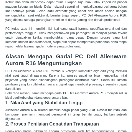
Kebutuhan dana mendesak dapat muncul kapan saja, baik untuk keperluan pribadi
maupun kebutuhan bisnis. Dalam situasi seperti ini, menjual barang berharga bukan
satu-satunya pilihan. Salah satu alternatif yang cepat dan aman adalah dengan
menggadaikan aset elektronik bernilai tinggi seperti PC Dell Alienware Aurora R16,
yang dikenal sebagai perangkat premium di dunia gaming dan desain profesional.
PC kelas atas ini memiliki nilai jual yang stabil karena spesifikasinya tinggi dan
performanya tangguh. Tidak mengherankan jika perangkat ini menjadi pilihan favorit
untuk digadaikan ketika membutuhkan dana cepat. Dengan proses yang kini
semakin mudah dan transparan, siapa pun dapat memperoleh pencairan dana tanpa
repot melalui layanan gadai modern yang profesional.
Alasan Mengapa Gadai PC Dell Alienware
Aurora R16 Menguntungkan
PC Dell Alienware Aurora R16 termasuk kategori komputer
high-end
yang memiliki
nilai aset tinggi di pasaran. Karena itu, proses gadainya bisa memberikan nilai
pinjaman yang besar dibandingkan perangkat elektronik biasa. Selain itu, sistem
penilaian yang kini dilakukan secara digital juga membuat prosesnya semakin cepat
dan efisien.
Beberapa alasan utama mengapa gadai PC Dell Alienware Aurora R16 menjadi solusi
ideal bagi kebutuhan dana cepat antara lain:
1. Nilai Aset yang Stabil dan Tinggi
Alienware Aurora R16 dikenal memiliki harga pasar yang kuat. Desain futuristik dan
komponen premium membuat perangkat ini tetap bernilai tinggi, bahkan setelah
digunakan.
2. Proses Penilaian Cepat dan Transparan
Penaksiran harga dilakukan secara profesional oleh tim berpengalaman. Semua