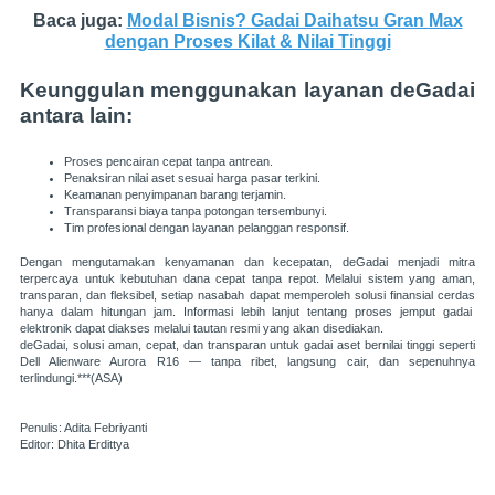
Baca juga:
Modal Bisnis? Gadai Daihatsu Gran Max
dengan Proses Kilat & Nilai Tinggi
Keunggulan menggunakan layanan deGadai
antara lain:
Proses pencairan cepat tanpa antrean.
Penaksiran nilai aset sesuai harga pasar terkini.
Keamanan penyimpanan barang terjamin.
Transparansi biaya tanpa potongan tersembunyi.
Tim profesional dengan layanan pelanggan responsif.
Dengan mengutamakan kenyamanan dan kecepatan, deGadai menjadi mitra
terpercaya untuk kebutuhan dana cepat tanpa repot. Melalui sistem yang aman,
transparan, dan fleksibel, setiap nasabah dapat memperoleh solusi finansial cerdas
hanya dalam hitungan jam. Informasi lebih lanjut tentang proses jemput gadai
elektronik dapat diakses melalui tautan resmi yang akan disediakan.
deGadai, solusi aman, cepat, dan transparan untuk gadai aset bernilai tinggi seperti
Dell Alienware Aurora R16 — tanpa ribet, langsung cair, dan sepenuhnya
terlindungi.***(ASA)
Penulis: Adita Febriyanti
Editor: Dhita Erdittya