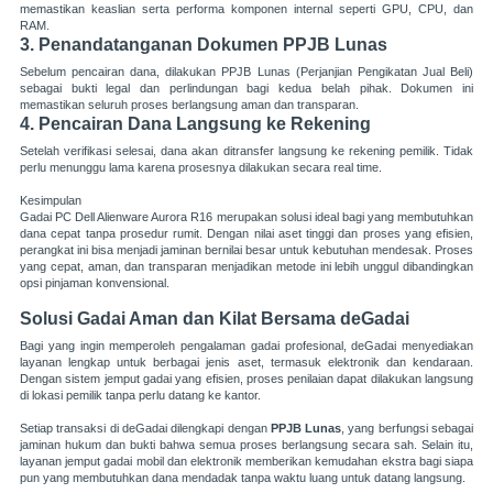
memastikan keaslian serta performa komponen internal seperti GPU, CPU, dan
RAM.
3. Penandatanganan Dokumen PPJB Lunas
Sebelum pencairan dana, dilakukan PPJB Lunas (Perjanjian Pengikatan Jual Beli)
sebagai bukti legal dan perlindungan bagi kedua belah pihak. Dokumen ini
memastikan seluruh proses berlangsung aman dan transparan.
4. Pencairan Dana Langsung ke Rekening
Setelah verifikasi selesai, dana akan ditransfer langsung ke rekening pemilik. Tidak
perlu menunggu lama karena prosesnya dilakukan secara real time.
Kesimpulan
Gadai PC Dell Alienware Aurora R16 merupakan solusi ideal bagi yang membutuhkan
dana cepat tanpa prosedur rumit. Dengan nilai aset tinggi dan proses yang efisien,
perangkat ini bisa menjadi jaminan bernilai besar untuk kebutuhan mendesak. Proses
yang cepat, aman, dan transparan menjadikan metode ini lebih unggul dibandingkan
opsi pinjaman konvensional.
Solusi Gadai Aman dan Kilat Bersama deGadai
Bagi yang ingin memperoleh pengalaman gadai profesional, deGadai menyediakan
layanan lengkap untuk berbagai jenis aset, termasuk elektronik dan kendaraan.
Dengan sistem jemput gadai yang efisien, proses penilaian dapat dilakukan langsung
di lokasi pemilik tanpa perlu datang ke kantor.
Setiap transaksi di
deGadai
dilengkapi dengan
PPJB Lunas
, yang berfungsi sebagai
jaminan hukum dan bukti bahwa semua proses berlangsung secara sah. Selain itu,
layanan jemput gadai mobil dan elektronik memberikan kemudahan ekstra bagi siapa
pun yang membutuhkan dana mendadak tanpa waktu luang untuk datang langsung.