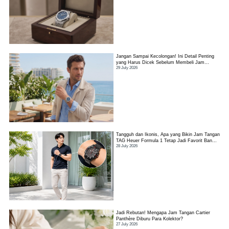
Jangan Sampai Kecolongan! Ini Detail Penting
yang Harus Dicek Sebelum Membeli Jam
29 July 2026
Tangan TAG Heuer Link
Tangguh dan Ikonis, Apa yang Bikin Jam Tangan
TAG Heuer Formula 1 Tetap Jadi Favorit Banyak
28 July 2026
Orang?
Jadi Rebutan! Mengapa Jam Tangan Cartier
Panthère Diburu Para Kolektor?
27 July 2026