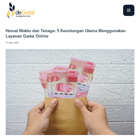
Hemat Waktu dan Tenaga: 5 Keuntungan Utama Menggunakan
Layanan Gadai Online
27 May 2024