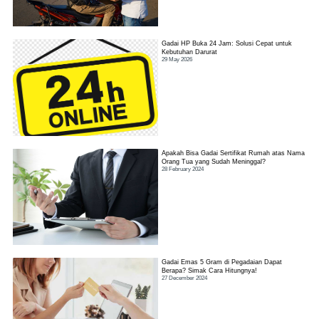
Gadai HP Buka 24 Jam: Solusi Cepat untuk
Kebutuhan Darurat
29 May 2026
Apakah Bisa Gadai Sertifikat Rumah atas Nama
Orang Tua yang Sudah Meninggal?
28 February 2024
Gadai Emas 5 Gram di Pegadaian Dapat
Berapa? Simak Cara Hitungnya!
27 December 2024