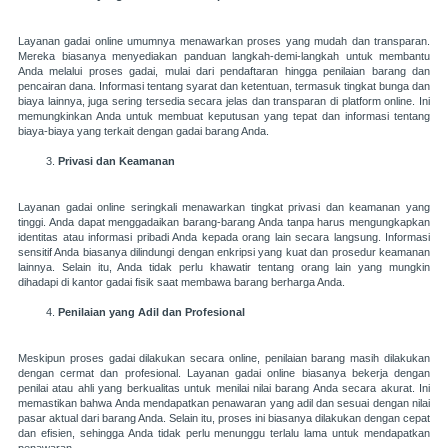
Layanan gadai online umumnya menawarkan proses yang mudah dan transparan.
Mereka biasanya menyediakan panduan langkah-demi-langkah untuk membantu
Anda melalui proses gadai, mulai dari pendaftaran hingga penilaian barang dan
pencairan dana. Informasi tentang syarat dan ketentuan, termasuk tingkat bunga dan
biaya lainnya, juga sering tersedia secara jelas dan transparan di platform online. Ini
memungkinkan Anda untuk membuat keputusan yang tepat dan informasi tentang
biaya-biaya yang terkait dengan gadai barang Anda.
Privasi dan Keamanan
Layanan gadai online seringkali menawarkan tingkat privasi dan keamanan yang
tinggi. Anda dapat menggadaikan barang-barang Anda tanpa harus mengungkapkan
identitas atau informasi pribadi Anda kepada orang lain secara langsung. Informasi
sensitif Anda biasanya dilindungi dengan enkripsi yang kuat dan prosedur keamanan
lainnya. Selain itu, Anda tidak perlu khawatir tentang orang lain yang mungkin
dihadapi di kantor gadai fisik saat membawa barang berharga Anda.
Penilaian yang Adil dan Profesional
Meskipun proses gadai dilakukan secara online, penilaian barang masih dilakukan
dengan cermat dan profesional. Layanan gadai online biasanya bekerja dengan
penilai atau ahli yang berkualitas untuk menilai nilai barang Anda secara akurat. Ini
memastikan bahwa Anda mendapatkan penawaran yang adil dan sesuai dengan nilai
pasar aktual dari barang Anda. Selain itu, proses ini biasanya dilakukan dengan cepat
dan efisien, sehingga Anda tidak perlu menunggu terlalu lama untuk mendapatkan
penawaran.