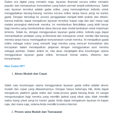
Dalam era digital yang semakin maju, layanan finansial secara online semakin
populer dan menawarkan kemudahan yang belum pernah terjadi sebelumnya. Salah
satu layanan tersebut adalah gadai online, yang memungkinkan individu untuk
menggadaikan barang-barang mereka secara online tanpa harus pergi ke kantor
gadai. Dengan teknologi ini, proses penggadaian menjadi lebih praktis dan efisien,
karena individu dapat mengakses layanan tersebut kapan saja dan dari mana saja
melalui perangkat elektronik mereka. Ini memberikan fleksibilitas yang lebih besar
bagi mereka yang membutuhkan dana darurat atau modal tambahan untuk keperluan
tertentu. Selain itu, dengan menggunakan layanan gadai online, individu juga dapat
memanfaatkan penilaian yang profesional dan transparan untuk menilai nilai barang
mereka tanpa harus meninggalkan kenyamanan rumah mereka. Ini menjadikan gadai
online sebagai solusi yang menarik bagi mereka yang mencari kemudahan dan
kecepatan dalam mendapatkan pinjaman dengan menggunakan aset mereka
sebagai jaminan. Dalam artikel ini, kita akan menjelajahi lima keuntungan utama
menggunakan layanan gadai online, termasuk hemat waktu, efisiensi, dan
kenyamanan.
Mau Gadai HP?
Akses Mudah dan Cepat
Salah satu keuntungan utama menggunakan layanan gadai online adalah akses
mudah dan cepat yang ditawarkannya. Dengan hanya beberapa klik, Anda dapat
mengakses platform gadai online dan mulai proses gadai barang Anda. Ini sangat
menguntungkan bagi mereka yang memiliki jadwal yang sibuk atau tidak memiliki
waktu luang untuk pergi ke kantor gadai. Anda dapat mengakses layanan ini kapan
saja, dari mana saja, selama Anda memiliki koneksi internet.
Proses yang Mudah dan Transparan