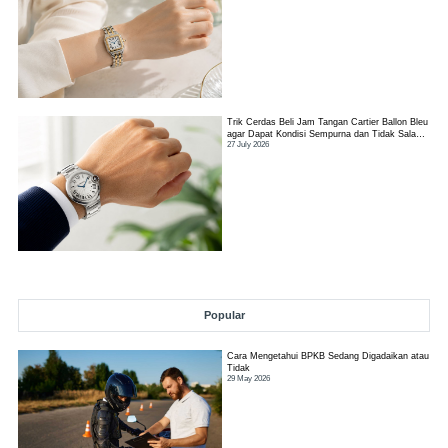
Trik Cerdas Beli Jam Tangan Cartier Ballon Bleu
agar Dapat Kondisi Sempurna dan Tidak Salah
27 July 2026
Pilih
Popular
Cara Mengetahui BPKB Sedang Digadaikan atau
Tidak
29 May 2026