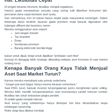
Hal: Likuiditas Cepat
Di tengah tekanan ekonomi, likuiditas menjadi segalanya.
Industri gadai menawarkan sesuatu yang sering sulit diberikan instrumen lain:
pencairan dana cepat berbasis aset nyata.
Dan menariknya, tren ini bukan hanya terjadi pada masyarakat menengah. Dalam
beberapa tahun terakhir, layanan
gadai premium
mulai banyak digunakan oleh
kalangan affluent dan business owner.
Mereka menggunakan aset seperti:
Jam tangan mewah
Tas branded
Emas
Kendaraan premium
Barang elektronik bernilai tinggi
bukan untuk dijual, tetapi untuk dijadikan “jembatan cash flow”.
Konsep ini dianggap lebih strategis dibanding melepas aset investasi di saat market
sedang turun.
Kenapa Banyak Orang Kaya Tidak Menjual
Aset Saat Market Turun?
Karena mereka memahami satu prinsip sederhana:
“Jangan jual aset bagus hanya karena tekanan sementara.”
Saat IHSG turun, banyak investor berpengalaman justru menghindari panic selling.
Mereka lebih memilih mempertahankan aset investasinya sambil mencari sumber
likuiditas lain untuk kebutuhan jangka pendek.
Di sinilah gadai menjadi relevan.
Aset luxury yang sebelumnya hanya disimpan kini bisa dimanfaatkan tanpa
kehilangan ownership.
Rolex tetap bisa ditebus kembali.