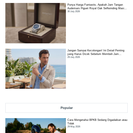
Punya Harga Fantastis, Apakah Jam Tangan
Audemars Piguet Royal Oak Selfwinding Masih
30 July 2026
Worth It?
Jangan Sampai Kecolongan! Ini Detail Penting
yang Harus Dicek Sebelum Membeli Jam
29 July 2026
Tangan TAG Heuer Link
Popular
Cara Mengetahui BPKB Sedang Digadaikan atau
Tidak
29 May 2026