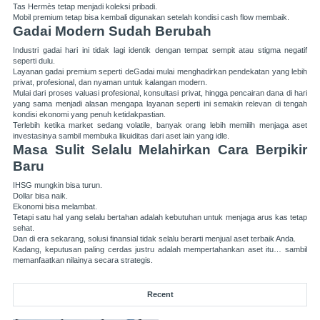
Tas Hermès tetap menjadi koleksi pribadi.
Mobil premium tetap bisa kembali digunakan setelah kondisi cash flow membaik.
Gadai Modern Sudah Berubah
Industri gadai hari ini tidak lagi identik dengan tempat sempit atau stigma negatif
seperti dulu.
Layanan gadai premium seperti
deGadai
mulai menghadirkan pendekatan yang lebih
privat, profesional, dan nyaman untuk kalangan modern.
Mulai dari proses valuasi profesional, konsultasi privat, hingga pencairan dana di hari
yang sama menjadi alasan mengapa layanan seperti ini semakin relevan di tengah
kondisi ekonomi yang penuh ketidakpastian.
Terlebih ketika market sedang volatile, banyak orang lebih memilih menjaga aset
investasinya sambil membuka likuiditas dari aset lain yang idle.
Masa Sulit Selalu Melahirkan Cara Berpikir
Baru
IHSG mungkin bisa turun.
Dollar bisa naik.
Ekonomi bisa melambat.
Tetapi satu hal yang selalu bertahan adalah kebutuhan untuk menjaga arus kas tetap
sehat.
Dan di era sekarang, solusi finansial tidak selalu berarti menjual aset terbaik Anda.
Kadang, keputusan paling cerdas justru adalah mempertahankan aset itu… sambil
memanfaatkan nilainya secara strategis.
Recent