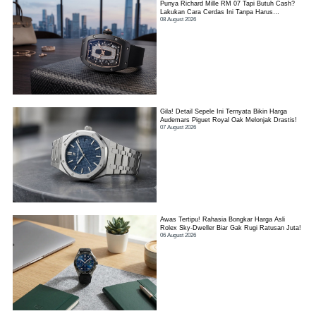
Punya Richard Mille RM 07 Tapi Butuh Cash?
Lakukan Cara Cerdas Ini Tanpa Harus
08 August 2026
Kehilangan Jam!
Gila! Detail Sepele Ini Ternyata Bikin Harga
Audemars Piguet Royal Oak Melonjak Drastis!
07 August 2026
Awas Tertipu! Rahasia Bongkar Harga Asli
Rolex Sky-Dweller Biar Gak Rugi Ratusan Juta!
06 August 2026