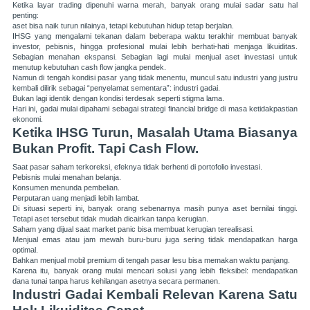
Ketika layar trading dipenuhi warna merah, banyak orang mulai sadar satu hal
penting:
aset bisa naik turun nilainya, tetapi kebutuhan hidup tetap berjalan.
IHSG yang mengalami tekanan dalam beberapa waktu terakhir membuat banyak
investor, pebisnis, hingga profesional mulai lebih berhati-hati menjaga likuiditas.
Sebagian menahan ekspansi. Sebagian lagi mulai menjual aset investasi untuk
menutup kebutuhan cash flow jangka pendek.
Namun di tengah kondisi pasar yang tidak menentu, muncul satu industri yang justru
kembali dilirik sebagai “penyelamat sementara”: industri gadai.
Bukan lagi identik dengan kondisi terdesak seperti stigma lama.
Hari ini, gadai mulai dipahami sebagai strategi financial bridge di masa ketidakpastian
ekonomi.
Ketika IHSG Turun, Masalah Utama Biasanya
Bukan Profit. Tapi Cash Flow.
Saat pasar saham terkoreksi, efeknya tidak berhenti di portofolio investasi.
Pebisnis mulai menahan belanja.
Konsumen menunda pembelian.
Perputaran uang menjadi lebih lambat.
Di situasi seperti ini, banyak orang sebenarnya masih punya aset bernilai tinggi.
Tetapi aset tersebut tidak mudah dicairkan tanpa kerugian.
Saham yang dijual saat market panic bisa membuat kerugian terealisasi.
Menjual emas atau jam mewah buru-buru juga sering tidak mendapatkan harga
optimal.
Bahkan menjual mobil premium di tengah pasar lesu bisa memakan waktu panjang.
Karena itu, banyak orang mulai mencari solusi yang lebih fleksibel: mendapatkan
dana tunai
tanpa harus kehilangan asetnya secara permanen.
Industri Gadai Kembali Relevan Karena Satu