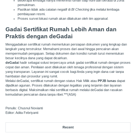
Beberapa lembaga hanya menerima rumah siap huni dan berada di zona
pemukiman.
Pastikan tidak ada catatan negatif di
BI Checking
jika melalui lembaga
pembiayaan resmi.
Proses survei lokasi rumah akan dilakukan oleh tim
appraisal
.
Gadai Sertifikat Rumah Lebih Aman dan
Praktis dengan deGadai
Menggadaikan sertifikat rumah memerlukan persiapan dokumen yang lengkap dan
langkah yang terstruktur. Memahami proses dari awal hingga pencairan akan
mempermudah pengajuan. Setiap dokumen dan kondisi rumah turut menentukan
besar kecilnya dana yang dapat dicairkan.
deGadai
hadir sebagai solusi terpercaya untuk gadai sertifikat rumah dengan proses
cepat dan aman. Penilaian aset dilakukan oleh tenaga profesional dengan sistem
yang transparan. Layanan ini sangat cocok bagi Anda yang ingin dana cair tanpa
hambatan dan prosedur yang rumit.
Melalui deGadai, sertifikat rumah dengan status Hak Milik atau
PPJB lunas
dapat
dijadikan agunan. Proses dilakukan dengan legalitas yang terjamin dan layanan
berbasis digital. Maksimalkan nilai sertifikat rumah melalui deGadai dan rasakan
kemudahan pencairan dana tanpa ribet.***(ASA)
Penulis: Chusnul Novianti
Editor: Adita Febriyanti
Recent