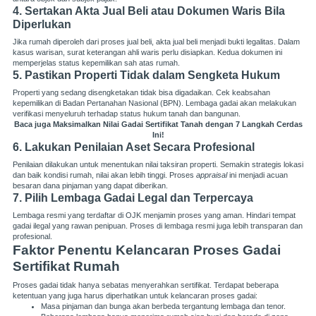
4. Sertakan Akta Jual Beli atau Dokumen Waris Bila
Diperlukan
Jika rumah diperoleh dari proses jual beli, akta jual beli menjadi bukti legalitas. Dalam
kasus warisan, surat keterangan ahli waris perlu disiapkan. Kedua dokumen ini
memperjelas status kepemilikan sah atas rumah.
5. Pastikan Properti Tidak dalam Sengketa Hukum
Properti yang sedang disengketakan tidak bisa digadaikan. Cek keabsahan
kepemilikan di Badan Pertanahan Nasional (BPN). Lembaga gadai akan melakukan
verifikasi menyeluruh terhadap status hukum tanah dan bangunan.
Baca juga
Maksimalkan Nilai Gadai Sertifikat Tanah dengan 7 Langkah Cerdas
Ini!
6. Lakukan Penilaian Aset Secara Profesional
Penilaian dilakukan untuk menentukan nilai taksiran properti. Semakin strategis lokasi
dan baik kondisi rumah, nilai akan lebih tinggi. Proses
appraisal
ini menjadi acuan
besaran dana pinjaman yang dapat diberikan.
7. Pilih Lembaga Gadai Legal dan Terpercaya
Lembaga resmi yang terdaftar di OJK menjamin proses yang aman. Hindari tempat
gadai ilegal yang rawan penipuan. Proses di lembaga resmi juga lebih transparan dan
profesional.
Faktor Penentu Kelancaran Proses Gadai
Sertifikat Rumah
Proses gadai tidak hanya sebatas menyerahkan sertifikat. Terdapat beberapa
ketentuan yang juga harus diperhatikan untuk kelancaran proses gadai:
Masa pinjaman dan bunga akan berbeda tergantung lembaga dan tenor.