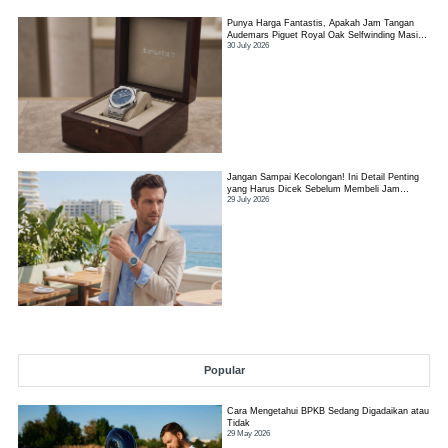
Punya Harga Fantastis, Apakah Jam Tangan
Audemars Piguet Royal Oak Selfwinding Masih
30 July 2026
Worth It?
Jangan Sampai Kecolongan! Ini Detail Penting
yang Harus Dicek Sebelum Membeli Jam
29 July 2026
Tangan TAG Heuer Link
Popular
Cara Mengetahui BPKB Sedang Digadaikan atau
Tidak
29 May 2026