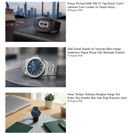
Punya Richard Mille RM 07 Tapi Butuh Cash?
Lakukan Cara Cerdas Ini Tanpa Harus
08 August 2026
Kehilangan Jam!
Gila! Detail Sepele Ini Ternyata Bikin Harga
Audemars Piguet Royal Oak Melonjak Drastis!
07 August 2026
Awas Tertipu! Rahasia Bongkar Harga Asli
Rolex Sky-Dweller Biar Gak Rugi Ratusan Juta!
06 August 2026