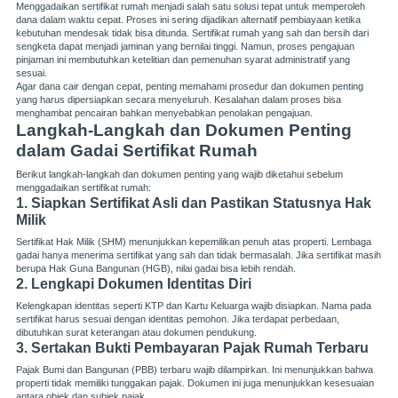
Menggadaikan sertifikat rumah menjadi salah satu solusi tepat untuk memperoleh
dana dalam waktu cepat. Proses ini sering dijadikan alternatif pembiayaan ketika
kebutuhan mendesak tidak bisa ditunda. Sertifikat rumah yang sah dan bersih dari
sengketa dapat menjadi jaminan yang bernilai tinggi. Namun, proses pengajuan
pinjaman ini membutuhkan ketelitian dan pemenuhan syarat administratif yang
sesuai.
Agar dana cair dengan cepat, penting memahami prosedur dan dokumen penting
yang harus dipersiapkan secara menyeluruh. Kesalahan dalam proses bisa
menghambat pencairan bahkan menyebabkan penolakan pengajuan.
Langkah-Langkah dan Dokumen Penting
dalam Gadai Sertifikat Rumah
Berikut langkah-langkah dan dokumen penting yang wajib diketahui sebelum
menggadaikan sertifikat rumah:
1. Siapkan Sertifikat Asli dan Pastikan Statusnya Hak
Milik
Sertifikat Hak Milik (SHM) menunjukkan kepemilikan penuh atas properti. Lembaga
gadai hanya menerima sertifikat yang sah dan tidak bermasalah. Jika sertifikat masih
berupa Hak Guna Bangunan (HGB), nilai gadai bisa lebih rendah.
2. Lengkapi Dokumen Identitas Diri
Kelengkapan identitas seperti KTP dan Kartu Keluarga wajib disiapkan. Nama pada
sertifikat harus sesuai dengan identitas pemohon. Jika terdapat perbedaan,
dibutuhkan surat keterangan atau dokumen pendukung.
3. Sertakan Bukti Pembayaran Pajak Rumah Terbaru
Pajak Bumi dan Bangunan (PBB) terbaru wajib dilampirkan. Ini menunjukkan bahwa
properti tidak memiliki tunggakan pajak. Dokumen ini juga menunjukkan kesesuaian
antara objek dan subjek pajak.