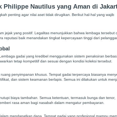
 Philippe Nautilus yang Aman di Jakar
 penting agar nilai aset tidak dirugikan. Berikut hal-hal yang wajib
kam jejak yang positif. Legalitas menunjukkan bahwa lembaga tersebut 
ara reputasi baik menandakan tingkat kepercayaan tinggi dari pelangga
obal
n. Lembaga gadai yang kredibel menggunakan sistem penaksiran berbas
tawarkan tetap kompetitif dan sesuai dengan kondisi koleksi tersebut.
am ruang penyimpanan khusus. Tempat gadai terpercaya biasanya meny
ifikat, dan sistem keamanan berlapis. Semua ini dilakukan untuk men
nutupi biaya tambahan. Semua ketentuan, termasuk bunga dan tenor,
i memberi rasa aman bagi nasabah dalam mengatur pembayaran.
n dalam mendapatkan dana. Tempat gadai yang profesional mampu me