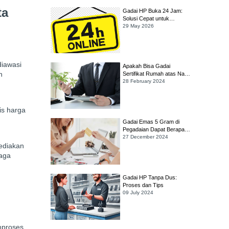
ta
Gadai HP Buka 24 Jam:
Solusi Cepat untuk
Kebutuhan Darurat
29 May 2026
diawasi
Apakah Bisa Gadai
n
Sertifikat Rumah atas Nama
Orang Tua yang Sudah
28 February 2024
Meninggal?
is harga
Gadai Emas 5 Gram di
Pegadaian Dapat Berapa?
Simak Cara Hitungnya!
27 December 2024
ediakan
jaga
Gadai HP Tanpa Dus:
Proses dan Tips
09 July 2024
mproses