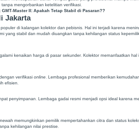
tanpa mengorbankan ketelitian verifikasi.
 GMT-Master II: Apakah Tetap Stabil di Pasaran??
 Jakarta
ler di kalangan kolektor dan pebisnis. Hal ini terjadi karena meni
i yang stabil dan mudah diuangkan tanpa kehilangan status kepemili
galami kenaikan harga di pasar sekunder. Kolektor memanfaatkan hal i
 dengan verifikasi
online
. Lembaga profesional memberikan kemudahan
h efisien.
 tempat penyimpanan. Lembaga gadai resmi menjadi opsi ideal karena 
mewah memungkinkan pemilik mempertahankan citra dan status kolek
npa kehilangan nilai prestise.