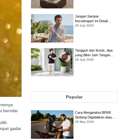
Worth It?
Jangan Sampai
Kecolongan! Ini Detail
Penting yang Harus Dicek
29 July 2026
Sebelum Membeli Jam
Tangan TAG Heuer Link
Tangguh dan Ikonis, Apa
yang Bikin Jam Tangan
TAG Heuer Formula 1
28 July 2026
Tetap Jadi Favorit Banyak
Orang?
Popular
smenya
 bernilai
Cara Mengetahui BPKB
Sedang Digadaikan atau
ilih
Tidak
29 May 2026
mpat gadai