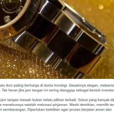
atu ikon paling berharga di dunia
horologi
. Desainnya elegan, mekani
. Tak heran jika jam tangan ini sering dianggap sebagai bentuk investasi
m tangan mewah bukan selalu pilihan terbaik. Solusi yang banyak dip
sa menebusnya setelah melunasi pinjaman. Meski demikian, memilih te
kan sembarangan. Diperlukan ketelitian agar proses berjalan aman dan