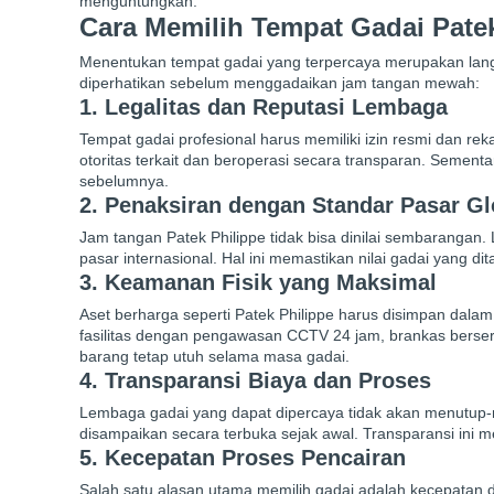
menguntungkan.
Cara Memilih Tempat Gadai Patek
Menentukan tempat gadai yang terpercaya merupakan langkah
diperhatikan sebelum menggadaikan jam tangan mewah:
1. Legalitas dan Reputasi Lembaga
Tempat gadai profesional harus memiliki izin resmi dan re
otoritas terkait dan beroperasi secara transparan. Sement
sebelumnya.
2. Penaksiran dengan Standar Pasar Gl
Jam tangan Patek Philippe tidak bisa dinilai sembaranga
pasar internasional. Hal ini memastikan nilai gadai yang di
3. Keamanan Fisik yang Maksimal
Aset berharga seperti Patek Philippe harus disimpan dal
fasilitas dengan pengawasan CCTV 24 jam, brankas bersert
barang tetap utuh selama masa gadai.
4. Transparansi Biaya dan Proses
Lembaga gadai yang dapat dipercaya tidak akan menutup-
disampaikan secara terbuka sejak awal. Transparansi in
5. Kecepatan Proses Pencairan
Salah satu alasan utama memilih gadai adalah kecepata