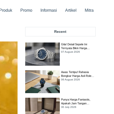
Produk
Promo
Informasi
Artikel
Mitra
Recent
Gila! Detail Sepele Ini
Ternyata Bikin Harga
Audemars Piguet Royal
07 August 2026
Oak Melonjak Drastis!
Awas Tertipu! Rahasia
Bongkar Harga Asli Rolex
Sky-Dweller Biar Gak Rugi
06 August 2026
Ratusan Juta!
Punya Harga Fantastis,
Apakah Jam Tangan
Audemars Piguet Royal
30 July 2026
Oak Selfwinding Masih