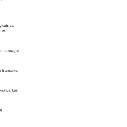
ngkatnya
kan.
ni sebagai
 transaksi
menawarkan
si