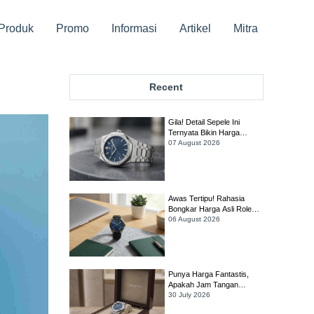
Produk
Promo
Informasi
Artikel
Mitra
Recent
Gila! Detail Sepele Ini
Ternyata Bikin Harga
Audemars Piguet Royal
07 August 2026
Oak Melonjak Drastis!
Awas Tertipu! Rahasia
Bongkar Harga Asli Rolex
Sky-Dweller Biar Gak Rugi
06 August 2026
Ratusan Juta!
Punya Harga Fantastis,
Apakah Jam Tangan
Audemars Piguet Royal
30 July 2026
Oak Selfwinding Masih