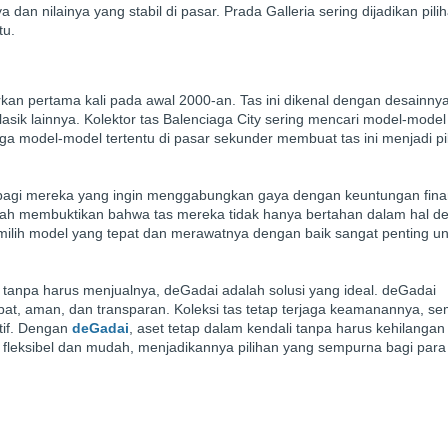
 dan nilainya yang stabil di pasar. Prada Galleria sering dijadikan pili
tu.
rkan pertama kali pada awal 2000-an. Tas ini dikenal dengan desainny
asik lainnya. Kolektor tas Balenciaga City sering mencari model-model 
ga model-model tertentu di pasar sekunder membuat tas ini menjadi pi
gi mereka yang ingin menggabungkan gaya dengan keuntungan finan
elah membuktikan bahwa tas mereka tidak hanya bertahan dalam hal de
emilih model yang tepat dan merawatnya dengan baik sangat penting u
s tanpa harus menjualnya, deGadai adalah solusi yang ideal. deGadai
t, aman, dan transparan. Koleksi tas tetap terjaga keamanannya, s
tif. Dengan
deGadai
, aset tetap dalam kendali tanpa harus kehilanga
 fleksibel dan mudah, menjadikannya pilihan yang sempurna bagi para 