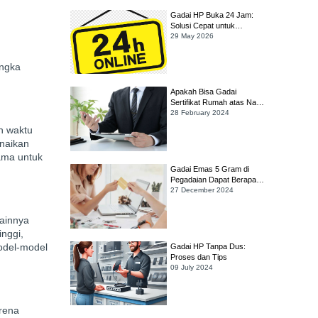
Gadai HP Buka 24 Jam:
Solusi Cepat untuk
Kebutuhan Darurat
29 May 2026
angka
Apakah Bisa Gadai
Sertifikat Rumah atas Nama
Orang Tua yang Sudah
28 February 2024
Meninggal?
an waktu
enaikan
tama untuk
Gadai Emas 5 Gram di
Pegadaian Dapat Berapa?
Simak Cara Hitungnya!
27 December 2024
sainnya
inggi,
model-model
Gadai HP Tanpa Dus:
Proses dan Tips
09 July 2024
arena