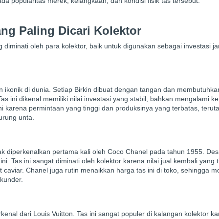
ada popularitas merek, kelangkaan, dan kondisi fisik tas tersebut.
ng Paling Dicari Kolektor
 diminati oleh para kolektor, baik untuk digunakan sebagai investasi j
dan ikonik di dunia. Setiap Birkin dibuat dengan tangan dan membutuhk
 ini dikenal memiliki nilai investasi yang stabil, bahkan mengalami k
ni karena permintaan yang tinggi dan produksinya yang terbatas, teru
urung unta.
ejak diperkenalkan pertama kali oleh Coco Chanel pada tahun 1955. De
 Tas ini sangat diminati oleh kolektor karena nilai jual kembali yang t
it caviar. Chanel juga rutin menaikkan harga tas ini di toko, sehingga 
ekunder.
kenal dari Louis Vuitton. Tas ini sangat populer di kalangan kolektor k