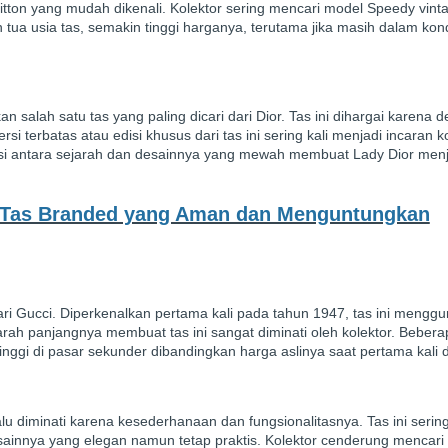
tton yang mudah dikenali. Kolektor sering mencari model Speedy vint
ua usia tas, semakin tinggi harganya, terutama jika masih dalam kon
n salah satu tas yang paling dicari dari Dior. Tas ini dihargai karena 
i terbatas atau edisi khusus dari tas ini sering kali menjadi incaran k
asi antara sejarah dan desainnya yang mewah membuat Lady Dior menj
i Tas Branded yang Aman dan Menguntungkan
ari Gucci. Diperkenalkan pertama kali pada tahun 1947, tas ini mengg
rah panjangnya membuat tas ini sangat diminati oleh kolektor. Beber
inggi di pasar sekunder dibandingkan harga aslinya saat pertama kali di
alu diminati karena kesederhanaan dan fungsionalitasnya. Tas ini serin
ainnya yang elegan namun tetap praktis. Kolektor cenderung mencari 