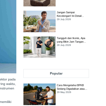
Worth It?
Jangan Sampai
Kecolongan! Ini Detail
Penting yang Harus Dicek
29 July 2026
Sebelum Membeli Jam
Tangan TAG Heuer Link
Tangguh dan Ikonis, Apa
yang Bikin Jam Tangan
TAG Heuer Formula 1
28 July 2026
Tetap Jadi Favorit Banyak
Orang?
Popular
lektor pada
ring waktu,
Cara Mengetahui BPKB
instrumen
Sedang Digadaikan atau
Tidak
29 May 2026
emiliki