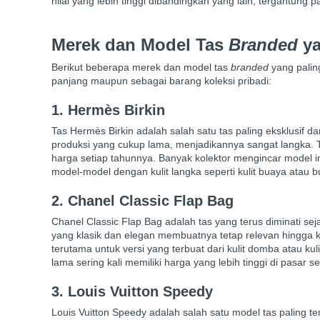
nilai yang lebih tinggi dibandingkan yang lain, tergantung p
Merek dan Model Tas
Branded
ya
Berikut beberapa merek dan model tas
branded
yang paling
panjang maupun sebagai barang koleksi pribadi:
1. Hermès Birkin
Tas Hermès Birkin adalah salah satu tas paling eksklusif 
produksi yang cukup lama, menjadikannya sangat langka. Tas
harga setiap tahunnya. Banyak kolektor mengincar model i
model-model dengan kulit langka seperti kulit buaya atau b
2. Chanel Classic Flap Bag
Chanel Classic Flap Bag adalah tas yang terus diminati s
yang klasik dan elegan membuatnya tetap relevan hingga kini.
terutama untuk versi yang terbuat dari kulit domba atau kul
lama sering kali memiliki harga yang lebih tinggi di pasar s
3. Louis Vuitton Speedy
Louis Vuitton Speedy adalah salah satu model tas paling ter