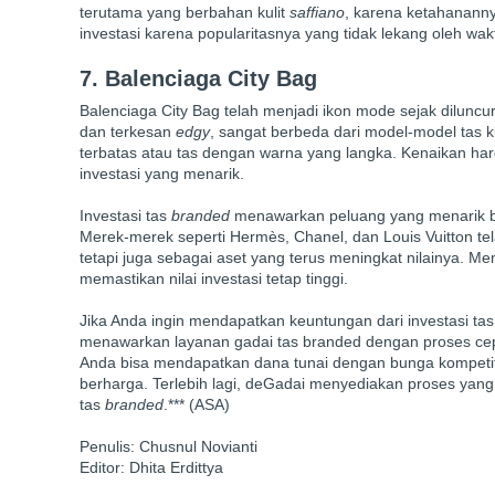
terutama yang berbahan kulit
saffiano
, karena ketahanannya
investasi karena popularitasnya yang tidak lekang oleh wak
7. Balenciaga City Bag
Balenciaga City Bag telah menjadi ikon mode sejak diluncu
dan terkesan
edgy
, sangat berbeda dari model-model tas kl
terbatas atau tas dengan warna yang langka. Kenaikan har
investasi yang menarik.
Investasi tas
branded
menawarkan peluang yang menarik ba
Merek-merek seperti Hermès, Chanel, dan Louis Vuitton t
tetapi juga sebagai aset yang terus meningkat nilainya. M
memastikan nilai investasi tetap tinggi.
Jika Anda ingin mendapatkan keuntungan dari investasi ta
menawarkan layanan gadai tas branded dengan proses cepa
Anda bisa mendapatkan dana tunai dengan bunga kompeti
berharga. Terlebih lagi, deGadai menyediakan proses yang
tas
branded
.*** (ASA)
Penulis: Chusnul Novianti
Editor: Dhita Erdittya