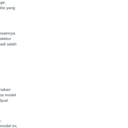
age,
disi yang
desainnya
olektor
adi salah
unakan
apa model
jual.
g
model ini,