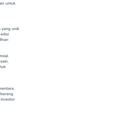
han untuk
a yang unik
edisi
lihan
sial.
sain,
ntuk
ementara
n barang
investor