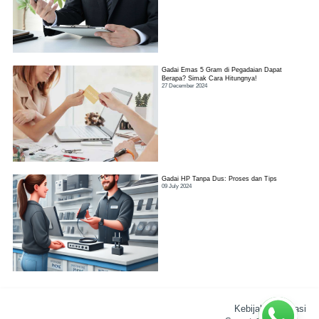
Gadai Emas 5 Gram di Pegadaian Dapat
Berapa? Simak Cara Hitungnya!
27 December 2024
Gadai HP Tanpa Dus: Proses dan Tips
09 July 2024
Kebijakan Privasi