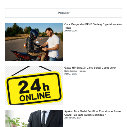
Popular
Cara Mengetahui BPKB Sedang Digadaikan atau
Tidak
29 May 2026
Gadai HP Buka 24 Jam: Solusi Cepat untuk
Kebutuhan Darurat
29 May 2026
Apakah Bisa Gadai Sertifikat Rumah atas Nama
Orang Tua yang Sudah Meninggal?
28 February 2024