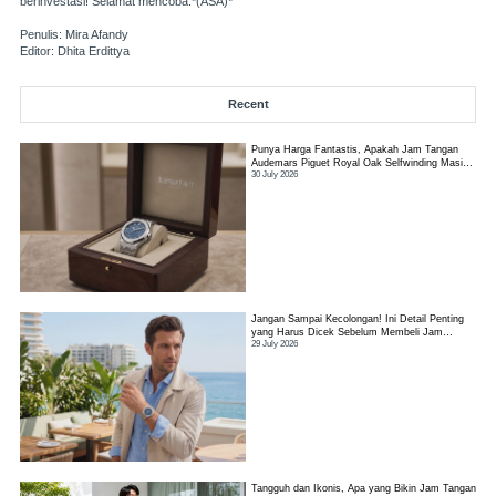
berinvestasi! Selamat mencoba.*(ASA)*
Penulis: Mira Afandy
Editor: Dhita Erdittya
Recent
Punya Harga Fantastis, Apakah Jam Tangan
Audemars Piguet Royal Oak Selfwinding Masih
30 July 2026
Worth It?
Jangan Sampai Kecolongan! Ini Detail Penting
yang Harus Dicek Sebelum Membeli Jam
29 July 2026
Tangan TAG Heuer Link
Tangguh dan Ikonis, Apa yang Bikin Jam Tangan