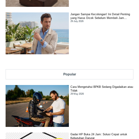
Jangan Sampai Kecolongan! Ini Detail Penting
yang Harus Dicek Sebelum Membeli Jam
29 July 2026
Tangan TAG Heuer Link
Popular
Cara Mengetahui BPKB Sedang Digadaikan atau
Tidak
29 May 2026
Gadai HP Buka 24 Jam: Solusi Cepat untuk
Kebutuhan Darurat