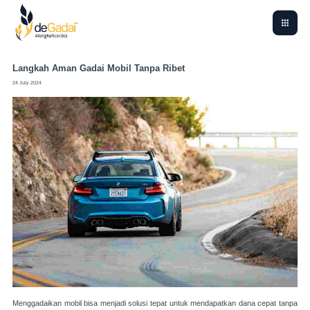
Langkah Aman Gadai Mobil Tanpa Ribet
24 July 2024
Menggadaikan mobil bisa menjadi solusi tepat untuk mendapatkan dana cepat tanpa