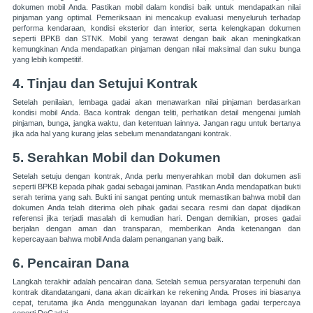
dokumen mobil Anda. Pastikan mobil dalam kondisi baik untuk mendapatkan nilai
pinjaman yang optimal. Pemeriksaan ini mencakup evaluasi menyeluruh terhadap
performa kendaraan, kondisi eksterior dan interior, serta kelengkapan dokumen
seperti BPKB dan STNK. Mobil yang terawat dengan baik akan meningkatkan
kemungkinan Anda mendapatkan pinjaman dengan nilai maksimal dan suku bunga
yang lebih kompetitif.
4. Tinjau dan Setujui Kontrak
Setelah penilaian, lembaga gadai akan menawarkan nilai pinjaman berdasarkan
kondisi mobil Anda. Baca kontrak dengan teliti, perhatikan detail mengenai jumlah
pinjaman, bunga, jangka waktu, dan ketentuan lainnya. Jangan ragu untuk bertanya
jika ada hal yang kurang jelas sebelum menandatangani kontrak.
5. Serahkan Mobil dan Dokumen
Setelah setuju dengan kontrak, Anda perlu menyerahkan mobil dan dokumen asli
seperti BPKB kepada pihak gadai sebagai jaminan. Pastikan Anda mendapatkan bukti
serah terima yang sah. Bukti ini sangat penting untuk memastikan bahwa mobil dan
dokumen Anda telah diterima oleh pihak gadai secara resmi dan dapat dijadikan
referensi jika terjadi masalah di kemudian hari. Dengan demikian, proses gadai
berjalan dengan aman dan transparan, memberikan Anda ketenangan dan
kepercayaan bahwa mobil Anda dalam penanganan yang baik.
6. Pencairan Dana
Langkah terakhir adalah pencairan dana. Setelah semua persyaratan terpenuhi dan
kontrak ditandatangani, dana akan dicairkan ke rekening Anda. Proses ini biasanya
cepat, terutama jika Anda menggunakan layanan dari lembaga gadai terpercaya
seperti DeGadai.