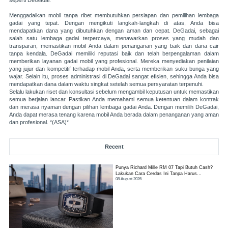
Menggadaikan mobil tanpa ribet membutuhkan persiapan dan pemilihan lembaga
gadai yang tepat. Dengan mengikuti langkah-langkah di atas, Anda bisa
mendapatkan dana yang dibutuhkan dengan aman dan cepat. DeGadai, sebagai
salah satu lembaga gadai terpercaya, menawarkan proses yang mudah dan
transparan, memastikan mobil Anda dalam penanganan yang baik dan dana cair
tanpa kendala. DeGadai memiliki reputasi baik dan telah berpengalaman dalam
memberikan layanan gadai mobil yang profesional. Mereka menyediakan penilaian
yang jujur dan kompetitif terhadap mobil Anda, serta memberikan suku bunga yang
wajar. Selain itu, proses administrasi di DeGadai sangat efisien, sehingga Anda bisa
mendapatkan dana dalam waktu singkat setelah semua persyaratan terpenuhi.
Selalu lakukan riset dan konsultasi sebelum mengambil keputusan untuk memastikan
semua berjalan lancar. Pastikan Anda memahami semua ketentuan dalam kontrak
dan merasa nyaman dengan pilihan lembaga gadai Anda. Dengan memilih DeGadai,
Anda dapat merasa tenang karena mobil Anda berada dalam penanganan yang aman
dan profesional. *(ASA)*
Recent
Punya Richard Mille RM 07 Tapi Butuh Cash?
Lakukan Cara Cerdas Ini Tanpa Harus
08 August 2026
Kehilangan Jam!