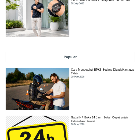
TAG Heuer Formula 1 Tetap Jadi Favorit Banyak
28 July 2026
Orang?
Popular
Cara Mengetahui BPKB Sedang Digadaikan atau
Tidak
29 May 2026
Gadai HP Buka 24 Jam: Solusi Cepat untuk
Kebutuhan Darurat
29 May 2026