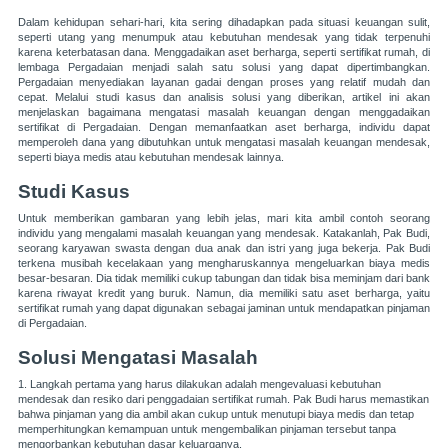
Dalam kehidupan sehari-hari, kita sering dihadapkan pada situasi keuangan sulit,
seperti utang yang menumpuk atau kebutuhan mendesak yang tidak terpenuhi
karena keterbatasan dana. Menggadaikan aset berharga, seperti sertifikat rumah, di
lembaga Pergadaian menjadi salah satu solusi yang dapat dipertimbangkan.
Pergadaian menyediakan layanan gadai dengan proses yang relatif mudah dan
cepat. Melalui studi kasus dan analisis solusi yang diberikan, artikel ini akan
menjelaskan bagaimana mengatasi masalah keuangan dengan menggadaikan
sertifikat di Pergadaian. Dengan memanfaatkan aset berharga, individu dapat
memperoleh dana yang dibutuhkan untuk mengatasi masalah keuangan mendesak,
seperti biaya medis atau kebutuhan mendesak lainnya.
Studi Kasus
Untuk memberikan gambaran yang lebih jelas, mari kita ambil contoh seorang
individu yang mengalami masalah keuangan yang mendesak. Katakanlah, Pak Budi,
seorang karyawan swasta dengan dua anak dan istri yang juga bekerja. Pak Budi
terkena musibah kecelakaan yang mengharuskannya mengeluarkan biaya medis
besar-besaran. Dia tidak memiliki cukup tabungan dan tidak bisa meminjam dari bank
karena riwayat kredit yang buruk. Namun, dia memiliki satu aset berharga, yaitu
sertifikat rumah yang dapat digunakan sebagai jaminan untuk mendapatkan pinjaman
di Pergadaian.
Solusi Mengatasi Masalah
1. Langkah pertama yang harus dilakukan adalah mengevaluasi kebutuhan
mendesak dan resiko dari penggadaian sertifikat rumah. Pak Budi harus memastikan
bahwa pinjaman yang dia ambil akan cukup untuk menutupi biaya medis dan tetap
memperhitungkan kemampuan untuk mengembalikan pinjaman tersebut tanpa
mengorbankan kebutuhan dasar keluarganya.