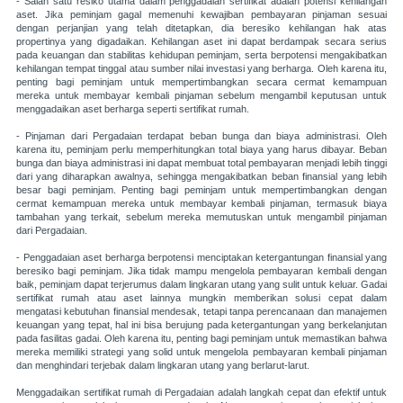
- Salah satu resiko utama dalam penggadaian sertifikat adalah potensi kehilangan
aset. Jika peminjam gagal memenuhi kewajiban pembayaran pinjaman sesuai
dengan perjanjian yang telah ditetapkan, dia beresiko kehilangan hak atas
propertinya yang digadaikan. Kehilangan aset ini dapat berdampak secara serius
pada keuangan dan stabilitas kehidupan peminjam, serta berpotensi mengakibatkan
kehilangan tempat tinggal atau sumber nilai investasi yang berharga. Oleh karena itu,
penting bagi peminjam untuk mempertimbangkan secara cermat kemampuan
mereka untuk membayar kembali pinjaman sebelum mengambil keputusan untuk
menggadaikan aset berharga seperti sertifikat rumah.
- Pinjaman dari Pergadaian terdapat beban bunga dan biaya administrasi. Oleh
karena itu, peminjam perlu memperhitungkan total biaya yang harus dibayar. Beban
bunga dan biaya administrasi ini dapat membuat total pembayaran menjadi lebih tinggi
dari yang diharapkan awalnya, sehingga mengakibatkan beban finansial yang lebih
besar bagi peminjam. Penting bagi peminjam untuk mempertimbangkan dengan
cermat kemampuan mereka untuk membayar kembali pinjaman, termasuk biaya
tambahan yang terkait, sebelum mereka memutuskan untuk mengambil pinjaman
dari Pergadaian.
- Penggadaian aset berharga berpotensi menciptakan ketergantungan finansial yang
beresiko bagi peminjam. Jika tidak mampu mengelola pembayaran kembali dengan
baik, peminjam dapat terjerumus dalam lingkaran utang yang sulit untuk keluar. Gadai
sertifikat rumah atau aset lainnya mungkin memberikan solusi cepat dalam
mengatasi kebutuhan finansial mendesak, tetapi tanpa perencanaan dan manajemen
keuangan yang tepat, hal ini bisa berujung pada ketergantungan yang berkelanjutan
pada fasilitas gadai. Oleh karena itu, penting bagi peminjam untuk memastikan bahwa
mereka memiliki strategi yang solid untuk mengelola pembayaran kembali pinjaman
dan menghindari terjebak dalam lingkaran utang yang berlarut-larut.
Menggadaikan sertifikat rumah di Pergadaian adalah langkah cepat dan efektif untuk