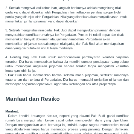
2. Setelah mengevaluasi kebutuhan, langkah berikutnya adalah menghitung nilai
gadai yang dapat diberikan oleh Pergadaian. Ini melibatkan penilaian properti oleh
penilai yang ditunjuk oleh Pergadaian. Nilai yang diberikan akan menjadi dasar untuk
menentukan jumlah pinjaman yang dapat diberikan.
3. Setelah mengetahui nilai gadai, Pak Budi dapat mengajukan pinjaman dengan
menyerahkan sertifikat rumahnya ke Pergadaian. Proses ini relatif cepat dan tidak
memerlukan banyak dokumen atau jaminan tambahan. Pergadaian akan
memberikan pinjaman sesuai dengan nilai gadai, dan Pak Budi akan mendapatkan
dana yang dia butuhkan untuk biaya medisnya.
4. Penting bagi Pak Budi untuk merencanakan pembayaran kembali pinjaman
tersebut. Dia harus memastikan bahwa dia memiliki sumber pendapatan yang cukup
untuk membayar angsuran pinjaman secara teratur tanpa mengalami kesulitan
keuangan lebih lanjut.
5.Pak Budi harus memastikan bahwa selama masa pinjaman, sertifikat rumahnya
tetap aman dan terjaga di Pergadaian. Dia harus mematuhi perjanjian pinjaman dan
membayar angsuran tepat waktu agar tidak kehilangan hak atas propertinya.
Manfaat dan Resiko
Manfaat:
- Dalam kondisi keuangan darurat, seperti yang dialami Pak Budi, gadai sertifikat
rumah bisa menjadi jalan keluar cepat untuk memperoleh dana yang diperlukan.
Dengan menggunakan aset berharga ini, individu dapat segera memperoleh modal
yang dibutuhkan tanpa harus menunggu proses yang panjang. Dengan demikian,
penggadaian sertifikat rumah menjadi pilihan yang efisien dalam mengatasi krisis