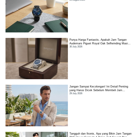
Punya Harga Fantastis, Apakah Jam Tangan
Audemars Piguet Royal Oak Selfwinding Masih
30 July 2026
Worth It?
Jangan Sampai Kecolongan! Ini Detail Penting
yang Harus Dicek Sebelum Membeli Jam
29 July 2026
Tangan TAG Heuer Link
Tangguh dan Ikonis, Apa yang Bikin Jam Tangan