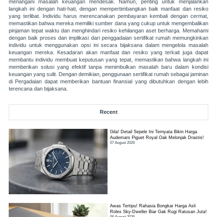
menangani masalah keuangan mendesak. Namun, penting untuk menjalankan
langkah ini dengan hati-hati, dengan mempertimbangkan baik manfaat dan resiko
yang terlibat. Individu harus merencanakan pembayaran kembali dengan cermat,
memastikan bahwa mereka memiliki sumber dana yang cukup untuk mengembalikan
pinjaman tepat waktu dan menghindari resiko kehilangan aset berharga. Memahami
dengan baik proses dan implikasi dari penggadaian sertifikat rumah memungkinkan
individu untuk menggunakan opsi ini secara bijaksana dalam mengelola masalah
keuangan mereka. Kesadaran akan manfaat dan resiko yang terkait juga dapat
membantu individu membuat keputusan yang tepat, memastikan bahwa langkah ini
memberikan solusi yang efektif tanpa menimbulkan masalah baru dalam kondisi
keuangan yang sulit. Dengan demikian, penggunaan sertifikat rumah sebagai jaminan
di Pergadaian dapat memberikan bantuan finansial yang dibutuhkan dengan lebih
terencana dan bijaksana.
Recent
Gila! Detail Sepele Ini Ternyata Bikin Harga
Audemars Piguet Royal Oak Melonjak Drastis!
07 August 2026
Awas Tertipu! Rahasia Bongkar Harga Asli
Rolex Sky-Dweller Biar Gak Rugi Ratusan Juta!
06 August 2026