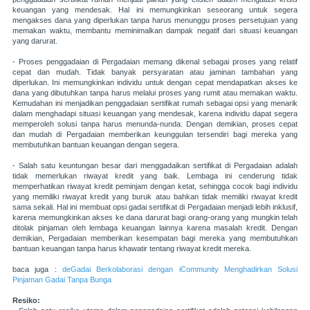
keuangan yang mendesak. Hal ini memungkinkan seseorang untuk segera
mengakses dana yang diperlukan tanpa harus menunggu proses persetujuan yang
memakan waktu, membantu meminimalkan dampak negatif dari situasi keuangan
yang darurat.
- Proses penggadaian di Pergadaian memang dikenal sebagai proses yang relatif
cepat dan mudah. Tidak banyak persyaratan atau jaminan tambahan yang
diperlukan. Ini memungkinkan individu untuk dengan cepat mendapatkan akses ke
dana yang dibutuhkan tanpa harus melalui proses yang rumit atau memakan waktu.
Kemudahan ini menjadikan penggadaian sertifikat rumah sebagai opsi yang menarik
dalam menghadapi situasi keuangan yang mendesak, karena individu dapat segera
memperoleh solusi tanpa harus menunda-nunda. Dengan demikian, proses cepat
dan mudah di Pergadaian memberikan keunggulan tersendiri bagi mereka yang
membutuhkan bantuan keuangan dengan segera.
- Salah satu keuntungan besar dari menggadaikan sertifikat di Pergadaian adalah
tidak memerlukan riwayat kredit yang baik. Lembaga ini cenderung tidak
memperhatikan riwayat kredit peminjam dengan ketat, sehingga cocok bagi individu
yang memiliki riwayat kredit yang buruk atau bahkan tidak memiliki riwayat kredit
sama sekali. Hal ini membuat opsi gadai sertifikat di Pergadaian menjadi lebih inklusif,
karena memungkinkan akses ke dana darurat bagi orang-orang yang mungkin telah
ditolak pinjaman oleh lembaga keuangan lainnya karena masalah kredit. Dengan
demikian, Pergadaian memberikan kesempatan bagi mereka yang membutuhkan
bantuan keuangan tanpa harus khawatir tentang riwayat kredit mereka.
baca juga :
deGadai Berkolaborasi dengan iCommunity Menghadirkan Solusi
Pinjaman Gadai Tanpa Bunga
Resiko: