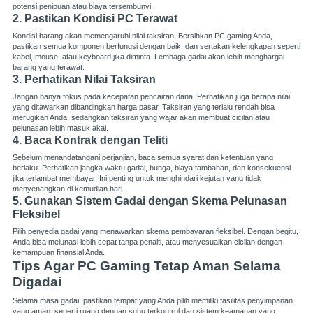
potensi penipuan atau biaya tersembunyi.
2. Pastikan Kondisi PC Terawat
Kondisi barang akan memengaruhi nilai taksiran. Bersihkan PC gaming Anda,
pastikan semua komponen berfungsi dengan baik, dan sertakan kelengkapan seperti
kabel, mouse, atau keyboard jika diminta. Lembaga gadai akan lebih menghargai
barang yang terawat.
3. Perhatikan Nilai Taksiran
Jangan hanya fokus pada kecepatan pencairan dana. Perhatikan juga berapa nilai
yang ditawarkan dibandingkan harga pasar. Taksiran yang terlalu rendah bisa
merugikan Anda, sedangkan taksiran yang wajar akan membuat cicilan atau
pelunasan lebih masuk akal.
4. Baca Kontrak dengan Teliti
Sebelum menandatangani perjanjian, baca semua syarat dan ketentuan yang
berlaku. Perhatikan jangka waktu gadai, bunga, biaya tambahan, dan konsekuensi
jika terlambat membayar. Ini penting untuk menghindari kejutan yang tidak
menyenangkan di kemudian hari.
5. Gunakan Sistem Gadai dengan Skema Pelunasan
Fleksibel
Pilih penyedia gadai yang menawarkan skema pembayaran fleksibel. Dengan begitu,
Anda bisa melunasi lebih cepat tanpa penalti, atau menyesuaikan cicilan dengan
kemampuan finansial Anda.
Tips Agar PC Gaming Tetap Aman Selama
Digadai
Selama masa gadai, pastikan tempat yang Anda pilih memiliki fasilitas penyimpanan
yang aman, seperti ruang dengan suhu terkontrol dan sistem keamanan yang