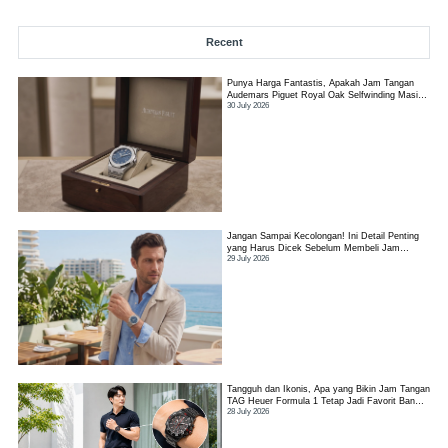
Recent
Punya Harga Fantastis, Apakah Jam Tangan
Audemars Piguet Royal Oak Selfwinding Masih
30 July 2026
Worth It?
Jangan Sampai Kecolongan! Ini Detail Penting
yang Harus Dicek Sebelum Membeli Jam
29 July 2026
Tangan TAG Heuer Link
Tangguh dan Ikonis, Apa yang Bikin Jam Tangan
TAG Heuer Formula 1 Tetap Jadi Favorit Banyak
28 July 2026
Orang?