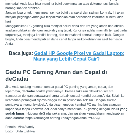
memadai. Anda juga bisa meminta bukti penyimpanan atau dokumentasi kondisi
barang saat diserahkan.
Jangan lupa untuk menyimpan semua bukti transaksi dan salinan kontrak. Ini akan
menjadi pegangan Anda jika terjadi masalah atau perbedaan informasi di kemudian
hari.
Menggadaikan PC gaming bisa menjadi solusi dana darurat yang aman dan efisien,
asalkan dilakukan dengan langkah yang tepat. Kuncinya adalah memilih tempat gadai
terpercaya, menjaga kondisi barang, dan memahami kontrak dengan baik. Dengan
begitu, Anda bisa mendapatkan dana cepat tanpa risiko kehilangan aset berharga
Anda.
Baca juga:
Gadai HP Google Pixel vs Gadai Laptop:
Mana yang Lebih Cepat Cair?
Gadai PC Gaming Aman dan Cepat di
deGadai
Jika Anda sedang mencari tempat gadai PC gaming yang aman, cepat, dan
tepercaya,
deGadai
adalah jawabannya. Proses taksiran dilakukan secara
transparan dengan penawaran harga terbaik sesuai kondisi barang Anda. Selain itu,
keamanan perangkat dijamin hingga masa pelunasan selesai. Dengan skema
pembayaran yang fleksibel, Anda bisa menebus kembali PC gaming kesayangan
kapan saja tanpa khawatir. deGadai hanya menerima PC gaming dengan
PPJB yang
sudah lunas
. Hubungi deGadai sekarang, dan rasakan kemudahan mendapatkan
dana darurat tanpa kehilangan barang kesayangan Anda!***(ASA)
Penulis: Mira Afandy
Editor: Dhita Erdittya