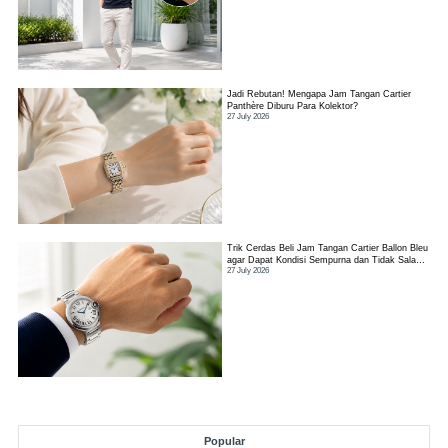
Jadi Rebutan! Mengapa Jam Tangan Cartier
Panthère Diburu Para Kolektor?
27 July 2026
Trik Cerdas Beli Jam Tangan Cartier Ballon Bleu
agar Dapat Kondisi Sempurna dan Tidak Salah
27 July 2026
Pilih
Popular