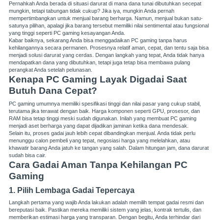
Pernahkah Anda berada di situasi darurat di mana dana tunai dibutuhkan secepat
mungkin, tetapi tabungan tidak cukup? Jika iya, mungkin Anda pernah
mempertimbangkan untuk menjual barang berharga. Namun, menjual bukan satu-
satunya pilihan, apalagi jika barang tersebut memiliki nilai sentimental atau fungsional
yang tinggi seperti PC gaming kesayangan Anda.
Kabar baiknya, sekarang Anda bisa menggadaikan PC gaming tanpa harus
kehilangannya secara permanen. Prosesnya relatif aman, cepat, dan tentu saja bisa
menjadi solusi darurat yang cerdas. Dengan langkah yang tepat, Anda tidak hanya
mendapatkan dana yang dibutuhkan, tetapi juga tetap bisa membawa pulang
perangkat Anda setelah pelunasan.
Kenapa PC Gaming Layak Digadai Saat
Butuh Dana Cepat?
PC gaming umumnya memiliki spesifikasi tinggi dan nilai pasar yang cukup stabil,
terutama jika terawat dengan baik. Harga komponen seperti GPU, prosesor, dan
RAM bisa tetap tinggi meski sudah digunakan. Inilah yang membuat PC gaming
menjadi aset berharga yang dapat dijadikan jaminan ketika dana mendesak.
Selain itu, proses gadai jauh lebih cepat dibandingkan menjual. Anda tidak perlu
menunggu calon pembeli yang tepat, negosiasi harga yang melelahkan, atau
khawatir barang Anda jatuh ke tangan yang salah. Dalam hitungan jam, dana darurat
sudah bisa cair.
Cara Gadai Aman Tanpa Kehilangan PC
Gaming
1. Pilih Lembaga Gadai Tepercaya
Langkah pertama yang wajib Anda lakukan adalah memilih tempat gadai resmi dan
bereputasi baik. Pastikan mereka memiliki sistem yang jelas, kontrak tertulis, dan
memberikan estimasi harga yang transparan. Dengan begitu, Anda terhindar dari