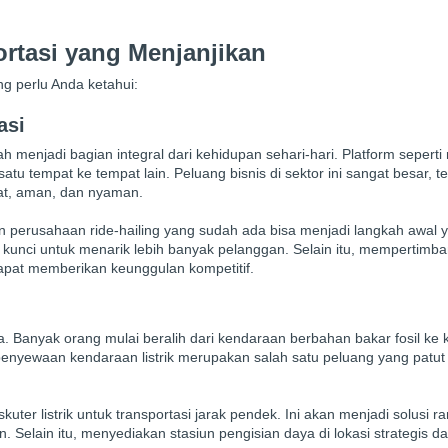
ortasi yang Menjanjikan
ang perlu Anda ketahui:
asi
ah menjadi bagian integral dari kehidupan sehari-hari. Platform seperti 
tu tempat ke tempat lain. Peluang bisnis di sektor ini sangat besar, t
at, aman, dan nyaman.
 perusahaan ride-hailing yang sudah ada bisa menjadi langkah awal y
nci untuk menarik lebih banyak pelanggan. Selain itu, mempertimb
n dapat memberikan keunggulan kompetitif.
ra. Banyak orang mulai beralih dari kendaraan berbahan bakar fosil ke
is penyewaan kendaraan listrik merupakan salah satu peluang yang patut
uter listrik untuk transportasi jarak pendek. Ini akan menjadi solusi 
elain itu, menyediakan stasiun pengisian daya di lokasi strategis d