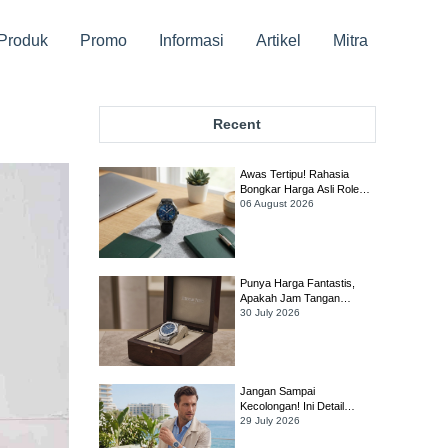
Produk
Promo
Informasi
Artikel
Mitra
Recent
Awas Tertipu! Rahasia
Bongkar Harga Asli Rolex
Sky-Dweller Biar Gak Rugi
06 August 2026
Ratusan Juta!
Punya Harga Fantastis,
Apakah Jam Tangan
Audemars Piguet Royal
30 July 2026
Oak Selfwinding Masih
Worth It?
Jangan Sampai
Kecolongan! Ini Detail
Penting yang Harus Dicek
29 July 2026
Sebelum Membeli Jam