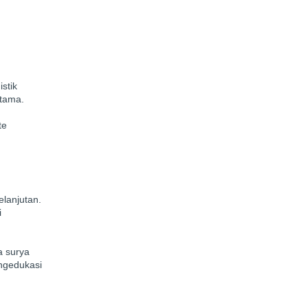
stik
utama.
te
lanjutan.
i
a surya
engedukasi