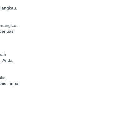
ijangkau.
emangkas
perluas
amah
, Anda
lusi
nis tanpa