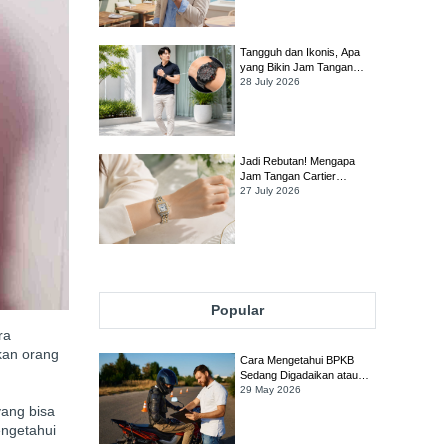
Tangan TAG Heuer Link
Tangguh dan Ikonis, Apa
yang Bikin Jam Tangan
TAG Heuer Formula 1
28 July 2026
Tetap Jadi Favorit Banyak
Orang?
Jadi Rebutan! Mengapa
Jam Tangan Cartier
Panthère Diburu Para
27 July 2026
Kolektor?
Popular
ra
kan orang
Cara Mengetahui BPKB
Sedang Digadaikan atau
Tidak
29 May 2026
yang bisa
engetahui