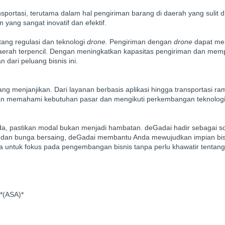
portasi, terutama dalam hal pengiriman barang di daerah yang sulit d
 yang sangat inovatif dan efektif.
ng regulasi dan teknologi
drone.
Pengiriman dengan
drone
dapat m
daerah terpencil. Dengan meningkatkan kapasitas pengiriman dan mem
dari peluang bisnis ini.
ng menjanjikan. Dari layanan berbasis aplikasi hingga transportasi r
an memahami kebutuhan pasar dan mengikuti perkembangan teknologi
da, pastikan modal bukan menjadi hambatan. deGadai hadir sebagai so
dan bunga bersaing, deGadai membantu Anda mewujudkan impian bis
untuk fokus pada pengembangan bisnis tanpa perlu khawatir tentang
 *(ASA)*