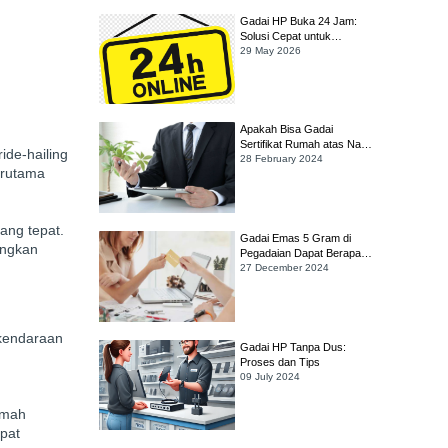
Gadai HP Buka 24 Jam:
Solusi Cepat untuk
Kebutuhan Darurat
29 May 2026
Apakah Bisa Gadai
Sertifikat Rumah atas Nama
ride-hailing
Orang Tua yang Sudah
28 February 2024
erutama
Meninggal?
ang tepat.
Gadai Emas 5 Gram di
angkan
Pegadaian Dapat Berapa?
Simak Cara Hitungnya!
27 December 2024
 kendaraan
Gadai HP Tanpa Dus:
Proses dan Tips
09 July 2024
ramah
apat