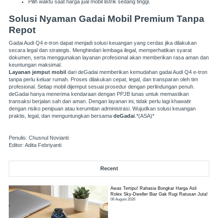
Pilih waktu saat harga jual mobil listrik sedang tinggi.
Solusi Nyaman Gadai Mobil Premium Tanpa
Repot
Gadai Audi Q4 e-tron dapat menjadi solusi keuangan yang cerdas jika dilakukan
secara legal dan strategis. Menghindari lembaga ilegal, memperhatikan syarat
dokumen, serta menggunakan layanan profesional akan memberikan rasa aman dan
keuntungan maksimal.
Layanan jemput mobil
dari deGadai memberikan kemudahan gadai Audi Q4 e-tron
tanpa perlu keluar rumah. Proses dilakukan cepat, legal, dan transparan oleh tim
profesional. Setiap mobil dijemput sesuai prosedur dengan perlindungan penuh.
deGadai hanya menerima kendaraan dengan PPJB lunas untuk memastikan
transaksi berjalan sah dan aman. Dengan layanan ini, tidak perlu lagi khawatir
dengan risiko penipuan atau kerumitan administrasi. Wujudkan solusi keuangan
praktis, legal, dan menguntungkan bersama
deGadai
.*(ASA)*
Penulis: Chusnul Novianti
Editor: Adita Febriyanti
Recent
Awas Tertipu! Rahasia Bongkar Harga Asli
Rolex Sky-Dweller Biar Gak Rugi Ratusan Juta!
06 August 2026