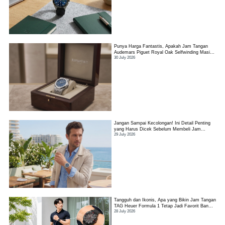
Punya Harga Fantastis, Apakah Jam Tangan
Audemars Piguet Royal Oak Selfwinding Masih
30 July 2026
Worth It?
Jangan Sampai Kecolongan! Ini Detail Penting
yang Harus Dicek Sebelum Membeli Jam
29 July 2026
Tangan TAG Heuer Link
Tangguh dan Ikonis, Apa yang Bikin Jam Tangan
TAG Heuer Formula 1 Tetap Jadi Favorit Banyak
28 July 2026
Orang?