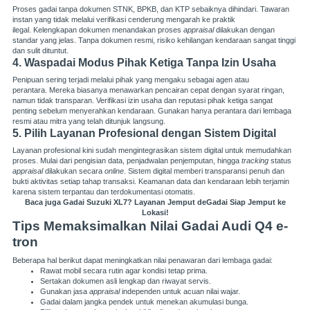
Proses gadai tanpa dokumen STNK, BPKB, dan KTP sebaiknya dihindari. Tawaran
instan yang tidak melalui verifikasi cenderung mengarah ke praktik
ilegal. Kelengkapan dokumen menandakan proses
appraisal
dilakukan dengan
standar yang jelas. Tanpa dokumen resmi, risiko kehilangan kendaraan sangat tinggi
dan sulit dituntut.
4. Waspadai Modus Pihak Ketiga Tanpa Izin Usaha
Penipuan sering terjadi melalui pihak yang mengaku sebagai agen atau
perantara. Mereka biasanya menawarkan pencairan cepat dengan syarat ringan,
namun tidak transparan. Verifikasi izin usaha dan reputasi pihak ketiga sangat
penting sebelum menyerahkan kendaraan. Gunakan hanya perantara dari lembaga
resmi atau mitra yang telah ditunjuk langsung.
5. Pilih Layanan Profesional dengan Sistem Digital
Layanan profesional kini sudah mengintegrasikan sistem digital untuk memudahkan
proses. Mulai dari pengisian data, penjadwalan penjemputan, hingga
tracking
status
appraisal
dilakukan secara
online
. Sistem digital memberi transparansi penuh dan
bukti aktivitas setiap tahap transaksi. Keamanan data dan kendaraan lebih terjamin
karena sistem terpantau dan terdokumentasi otomatis.
Baca juga
Gadai Suzuki XL7? Layanan Jemput deGadai Siap Jemput ke
Lokasi!
Tips Memaksimalkan Nilai Gadai Audi Q4 e-
tron
Beberapa hal berikut dapat meningkatkan nilai penawaran dari lembaga gadai:
Rawat mobil secara rutin agar kondisi tetap prima.
Sertakan dokumen asli lengkap dan riwayat servis.
Gunakan jasa
appraisal
independen untuk acuan nilai wajar.
Gadai dalam jangka pendek untuk menekan akumulasi bunga.