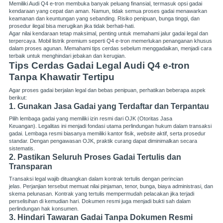
Memiliki Audi Q4 e-tron membuka banyak peluang finansial, termasuk opsi gadai
kendaraan yang cepat dan aman. Namun, tidak semua proses gadai menawarkan
keamanan dan keuntungan yang sebanding. Risiko penipuan, bunga tinggi, dan
prosedur ilegal bisa merugikan jika tidak berhati-hati.
Agar nilai kendaraan tetap maksimal, penting untuk memahami jalur gadai legal dan
terpercaya. Mobil listrik premium seperti Q4 e-tron memerlukan penanganan khusus
dalam proses agunan. Memahami tips cerdas sebelum menggadaikan, menjadi cara
terbaik untuk menghindari jebakan dan kerugian.
Tips Cerdas Gadai Legal Audi Q4 e-tron
Tanpa Khawatir Tertipu
Agar proses gadai berjalan legal dan bebas penipuan, perhatikan beberapa aspek
berikut:
1. Gunakan Jasa Gadai yang Terdaftar dan Terpantau
Pilih lembaga gadai yang memiliki izin resmi dari OJK (Otoritas Jasa
Keuangan). Legalitas ini menjadi fondasi utama perlindungan hukum dalam transaksi
gadai. Lembaga resmi biasanya memiliki kantor fisik,
website
aktif, serta prosedur
standar. Dengan pengawasan OJK, praktik curang dapat diminimalkan secara
sistematis.
2. Pastikan Seluruh Proses Gadai Tertulis dan
Transparan
Transaksi legal wajib dituangkan dalam kontrak tertulis dengan perincian
jelas. Perjanjian tersebut memuat nilai pinjaman, tenor, bunga, biaya administrasi, dan
skema pelunasan. Kontrak yang tertulis mempermudah pelacakan jika terjadi
perselisihan di kemudian hari. Dokumen resmi juga menjadi bukti sah dalam
perlindungan hak konsumen.
3. Hindari Tawaran Gadai Tanpa Dokumen Resmi