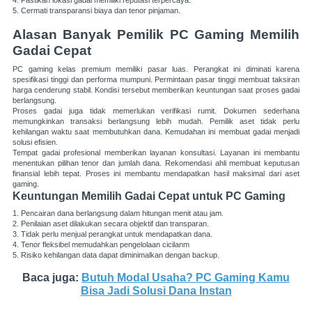
5. Cermati transparansi biaya dan tenor pinjaman.
Alasan Banyak Pemilik PC Gaming Memilih
Gadai Cepat
PC gaming kelas premium memiliki pasar luas. Perangkat ini diminati karena
spesifikasi tinggi dan performa mumpuni. Permintaan pasar tinggi membuat taksiran
harga cenderung stabil. Kondisi tersebut memberikan keuntungan saat proses gadai
berlangsung.
Proses gadai juga tidak memerlukan verifikasi rumit. Dokumen sederhana
memungkinkan transaksi berlangsung lebih mudah. Pemilik aset tidak perlu
kehilangan waktu saat membutuhkan dana. Kemudahan ini membuat gadai menjadi
solusi efisien.
Tempat gadai profesional memberikan layanan konsultasi. Layanan ini membantu
menentukan pilihan tenor dan jumlah dana. Rekomendasi ahli membuat keputusan
finansial lebih tepat. Proses ini membantu mendapatkan hasil maksimal dari aset
gaming.
Keuntungan Memilih Gadai Cepat untuk PC Gaming
1. Pencairan dana berlangsung dalam hitungan menit atau jam.
2. Penilaian aset dilakukan secara objektif dan transparan.
3. Tidak perlu menjual perangkat untuk mendapatkan dana.
4. Tenor fleksibel memudahkan pengelolaan cicilanm
5. Risiko kehilangan data dapat diminimalkan dengan backup.
Baca juga:
Butuh Modal Usaha? PC Gaming Kamu
Bisa Jadi Solusi Dana Instan