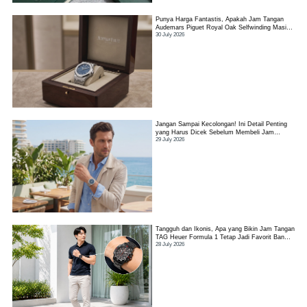
Punya Harga Fantastis, Apakah Jam Tangan
Audemars Piguet Royal Oak Selfwinding Masih
30 July 2026
Worth It?
Jangan Sampai Kecolongan! Ini Detail Penting
yang Harus Dicek Sebelum Membeli Jam
29 July 2026
Tangan TAG Heuer Link
Tangguh dan Ikonis, Apa yang Bikin Jam Tangan
TAG Heuer Formula 1 Tetap Jadi Favorit Banyak
28 July 2026
Orang?