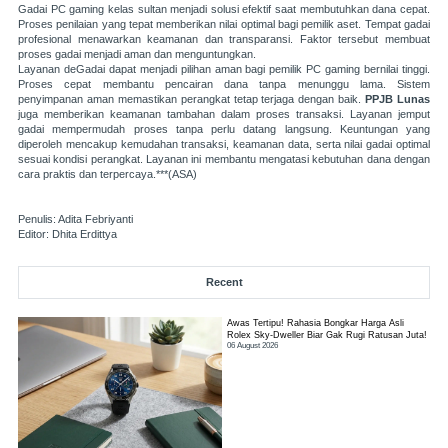
Gadai PC gaming kelas sultan menjadi solusi efektif saat membutuhkan dana cepat.
Proses penilaian yang tepat memberikan nilai optimal bagi pemilik aset. Tempat gadai
profesional menawarkan keamanan dan transparansi. Faktor tersebut membuat
proses gadai menjadi aman dan menguntungkan.
Layanan
deGadai
dapat menjadi pilihan aman bagi pemilik PC gaming bernilai tinggi.
Proses cepat membantu pencairan dana tanpa menunggu lama. Sistem
penyimpanan aman memastikan perangkat tetap terjaga dengan baik.
PPJB Lunas
juga memberikan keamanan tambahan dalam proses transaksi. Layanan jemput
gadai mempermudah proses tanpa perlu datang langsung. Keuntungan yang
diperoleh mencakup kemudahan transaksi, keamanan data, serta nilai gadai optimal
sesuai kondisi perangkat. Layanan ini membantu mengatasi kebutuhan dana dengan
cara praktis dan terpercaya.***(ASA)
Penulis: Adita Febriyanti
Editor: Dhita Erdittya
Recent
Awas Tertipu! Rahasia Bongkar Harga Asli
Rolex Sky-Dweller Biar Gak Rugi Ratusan Juta!
06 August 2026