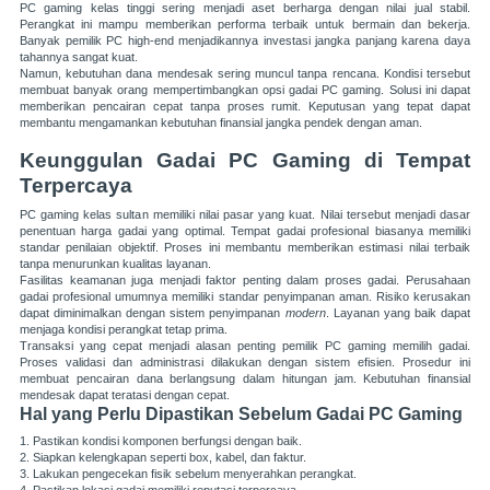
PC gaming kelas tinggi sering menjadi aset berharga dengan nilai jual stabil.
Perangkat ini mampu memberikan performa terbaik untuk bermain dan bekerja.
Banyak pemilik PC high-end menjadikannya investasi jangka panjang karena daya
tahannya sangat kuat.
Namun, kebutuhan dana mendesak sering muncul tanpa rencana. Kondisi tersebut
membuat banyak orang mempertimbangkan opsi gadai PC gaming. Solusi ini dapat
memberikan pencairan cepat tanpa proses rumit. Keputusan yang tepat dapat
membantu mengamankan kebutuhan finansial jangka pendek dengan aman.
Keunggulan Gadai PC Gaming di Tempat
Terpercaya
PC gaming kelas sultan memiliki nilai pasar yang kuat. Nilai tersebut menjadi dasar
penentuan harga gadai yang optimal. Tempat gadai profesional biasanya memiliki
standar penilaian objektif. Proses ini membantu memberikan estimasi nilai terbaik
tanpa menurunkan kualitas layanan.
Fasilitas keamanan juga menjadi faktor penting dalam proses gadai. Perusahaan
gadai profesional umumnya memiliki standar penyimpanan aman. Risiko kerusakan
dapat diminimalkan dengan sistem penyimpanan
modern
. Layanan yang baik dapat
menjaga kondisi perangkat tetap prima.
Transaksi yang cepat menjadi alasan penting pemilik PC gaming memilih gadai.
Proses validasi dan administrasi dilakukan dengan sistem efisien. Prosedur ini
membuat pencairan dana berlangsung dalam hitungan jam. Kebutuhan finansial
mendesak dapat teratasi dengan cepat.
Hal yang Perlu Dipastikan Sebelum Gadai PC Gaming
1. Pastikan kondisi komponen berfungsi dengan baik.
2. Siapkan kelengkapan seperti box, kabel, dan faktur.
3. Lakukan pengecekan fisik sebelum menyerahkan perangkat.
4. Pastikan lokasi gadai memiliki reputasi terpercaya.