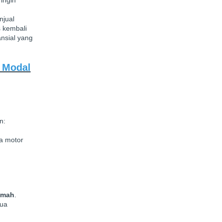
njual
 kembali
ansial yang
 Modal
n:
a motor
umah
.
mua