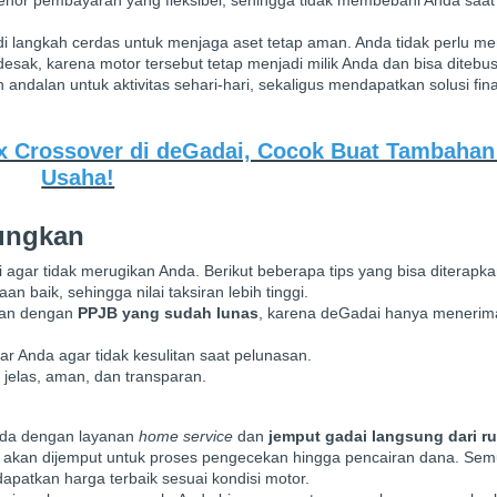
adi langkah cerdas untuk menjaga aset tetap aman. Anda tidak perlu me
ak, karena motor tersebut tetap menjadi milik Anda dan bisa ditebus
 andalan untuk aktivitas sehari-hari, sekaligus mendapatkan solusi fin
ex Crossover di deGadai, Cocok Buat Tambahan
Usaha!
ungkan
agar tidak merugikan Anda. Berikut beberapa tips yang bisa diterapka
 baik, sehingga nilai taksiran lebih tinggi.
ikan dengan
PPJB yang sudah lunas
, karena deGadai hanya menerim
Anda agar tidak kesulitan saat pelunasan.
 jelas, aman, dan transparan.
da dengan layanan
home service
dan
jemput gadai langsung dari r
 akan dijemput untuk proses pengecekan hingga pencairan dana. Se
apatkan harga terbaik sesuai kondisi motor.