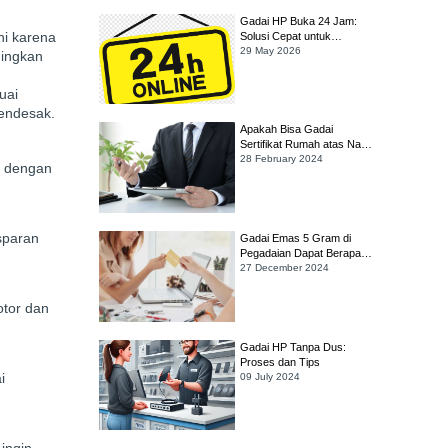
Gadai HP Buka 24 Jam:
ni karena
Solusi Cepat untuk
Kebutuhan Darurat
29 May 2026
dingkan
uai
mendesak.
Apakah Bisa Gadai
Sertifikat Rumah atas Nama
Orang Tua yang Sudah
28 February 2024
r dengan
Meninggal?
sparan
Gadai Emas 5 Gram di
Pegadaian Dapat Berapa?
Simak Cara Hitungnya!
27 December 2024
otor dan
Gadai HP Tanpa Dus:
Proses dan Tips
i
09 July 2024
ingin