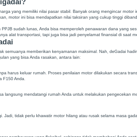
Digadai?
arga yang memiliki nilai pasar stabil. Banyak orang mengincar motor i
kan, motor ini bisa mendapatkan nilai taksiran yang cukup tinggi diban
n PPJB sudah lunas, Anda bisa memperoleh penawaran dana yang ses
 alat transportasi, tapi juga bisa jadi penyelamat finansial di saat 
adai
i tidak semuanya memberikan kenyamanan maksimal. Nah, deGadai hadi
lan yang bisa Anda rasakan, antara lain:
pa harus keluar rumah. Proses penilaian motor dilakukan secara tran
ia F150 Anda.
 bisa langsung mendatangi rumah Anda untuk melakukan pengecekan m
 Jadi, tidak perlu khawatir motor hilang atau rusak selama masa gada
enor pembayaran yang fleksibel, sehingga tidak membebani Anda saat 