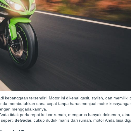
i kebanggaan tersendiri. Motor ini dikenal gesit, stylish, dan memiliki
a Anda membutuhkan dana cepat tanpa harus menjual motor kesayanga
 dengan menggadaikannya.
u. Anda tidak perlu repot keluar rumah, mengurus banyak dokumen, ata
 seperti
deGadai
, cukup duduk manis dari rumah, motor Anda bisa di