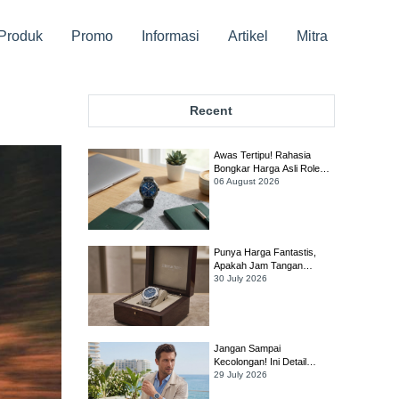
Produk
Promo
Informasi
Artikel
Mitra
Recent
Awas Tertipu! Rahasia
Bongkar Harga Asli Rolex
Sky-Dweller Biar Gak Rugi
06 August 2026
Ratusan Juta!
Punya Harga Fantastis,
Apakah Jam Tangan
Audemars Piguet Royal
30 July 2026
Oak Selfwinding Masih
Worth It?
Jangan Sampai
Kecolongan! Ini Detail
Penting yang Harus Dicek
29 July 2026
Sebelum Membeli Jam