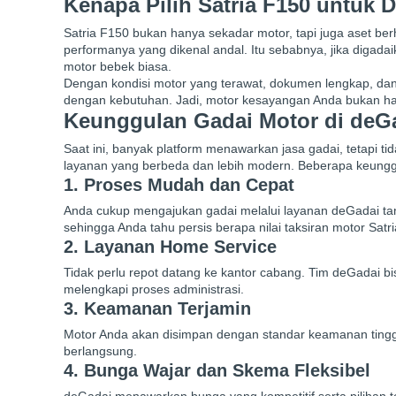
Kenapa Pilih Satria F150 untuk 
Satria F150 bukan hanya sekadar motor, tapi juga aset berh
performanya yang dikenal andal. Itu sebabnya, jika digadai
motor bebek biasa.
Dengan kondisi motor yang terawat, dokumen lengkap, da
dengan kebutuhan. Jadi, motor kesayangan Anda bukan hanya
Keunggulan Gadai Motor di deG
Saat ini, banyak platform menawarkan jasa gadai, tetap
layanan yang berbeda dan lebih modern. Beberapa keunggu
1. Proses Mudah dan Cepat
Anda cukup mengajukan gadai melalui layanan deGadai tan
sehingga Anda tahu persis berapa nilai taksiran motor Satr
2. Layanan Home Service
Tidak perlu repot datang ke kantor cabang. Tim deGadai
melengkapi proses administrasi.
3. Keamanan Terjamin
Motor Anda akan disimpan dengan standar keamanan tinggi.
berlangsung.
4. Bunga Wajar dan Skema Fleksibel
deGadai menawarkan bunga yang kompetitif serta pilihan t