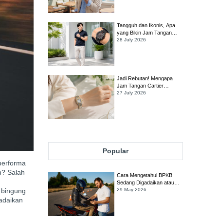
Tangan TAG Heuer Link
Tangguh dan Ikonis, Apa
yang Bikin Jam Tangan
TAG Heuer Formula 1
28 July 2026
Tetap Jadi Favorit Banyak
Orang?
Jadi Rebutan! Mengapa
Jam Tangan Cartier
Panthère Diburu Para
27 July 2026
Kolektor?
Popular
 performa
n? Salah
Cara Mengetahui BPKB
Sedang Digadaikan atau
u bingung
Tidak
29 May 2026
gadaikan