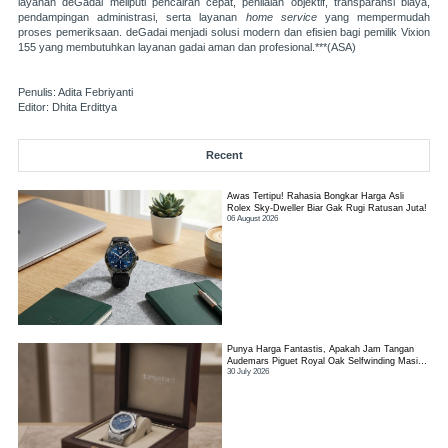
layanan
deGadai
meliputi pencairan cepat, penilaian objektif, transparansi biaya,
pendampingan administrasi, serta layanan
home service
yang mempermudah
proses pemeriksaan. deGadai menjadi solusi modern dan efisien bagi pemilik Vixion
155 yang membutuhkan layanan gadai aman dan profesional.***(ASA)
Penulis: Adita Febriyanti
Editor: Dhita Erdittya
Recent
Awas Tertipu! Rahasia Bongkar Harga Asli
Rolex Sky-Dweller Biar Gak Rugi Ratusan Juta!
06 August 2026
Punya Harga Fantastis, Apakah Jam Tangan
Audemars Piguet Royal Oak Selfwinding Masih
30 July 2026
Worth It?