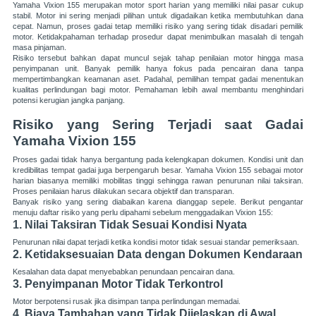
Yamaha Vixion 155 merupakan motor sport harian yang memiliki nilai pasar cukup
stabil. Motor ini sering menjadi pilihan untuk digadaikan ketika membutuhkan dana
cepat. Namun, proses gadai tetap memiliki risiko yang sering tidak disadari pemilik
motor. Ketidakpahaman terhadap prosedur dapat menimbulkan masalah di tengah
masa pinjaman.
Risiko tersebut bahkan dapat muncul sejak tahap penilaian motor hingga masa
penyimpanan unit. Banyak pemilik hanya fokus pada pencairan dana tanpa
mempertimbangkan keamanan aset. Padahal, pemilihan tempat gadai menentukan
kualitas perlindungan bagi motor. Pemahaman lebih awal membantu menghindari
potensi kerugian jangka panjang.
Risiko yang Sering Terjadi saat Gadai
Yamaha Vixion 155
Proses gadai tidak hanya bergantung pada kelengkapan dokumen. Kondisi unit dan
kredibilitas tempat gadai juga berpengaruh besar. Yamaha Vixion 155 sebagai motor
harian biasanya memiliki mobilitas tinggi sehingga rawan penurunan nilai taksiran.
Proses penilaian harus dilakukan secara objektif dan transparan.
Banyak risiko yang sering diabaikan karena dianggap sepele. Berikut pengantar
menuju daftar risiko yang perlu dipahami sebelum menggadaikan Vixion 155:
1. Nilai Taksiran Tidak Sesuai Kondisi Nyata
Penurunan nilai dapat terjadi ketika kondisi motor tidak sesuai standar pemeriksaan.
2. Ketidaksesuaian Data dengan Dokumen Kendaraan
Kesalahan data dapat menyebabkan penundaan pencairan dana.
3. Penyimpanan Motor Tidak Terkontrol
Motor berpotensi rusak jika disimpan tanpa perlindungan memadai.
4. Biaya Tambahan yang Tidak Dijelaskan di Awal