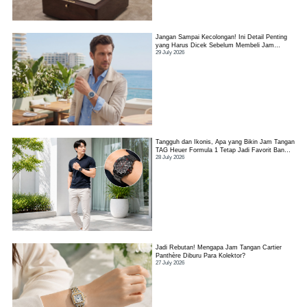
Jangan Sampai Kecolongan! Ini Detail Penting
yang Harus Dicek Sebelum Membeli Jam
29 July 2026
Tangan TAG Heuer Link
Tangguh dan Ikonis, Apa yang Bikin Jam Tangan
TAG Heuer Formula 1 Tetap Jadi Favorit Banyak
28 July 2026
Orang?
Jadi Rebutan! Mengapa Jam Tangan Cartier
Panthère Diburu Para Kolektor?
27 July 2026