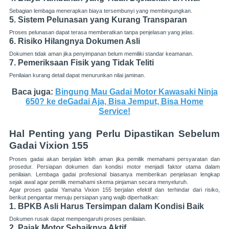
Sebagian lembaga menerapkan biaya tersembunyi yang membingungkan.
5. Sistem Pelunasan yang Kurang Transparan
Proses pelunasan dapat terasa memberatkan tanpa penjelasan yang jelas.
6. Risiko Hilangnya Dokumen Asli
Dokumen tidak aman jika penyimpanan belum memiliki standar keamanan.
7. Pemeriksaan Fisik yang Tidak Teliti
Penilaian kurang detail dapat menurunkan nilai jaminan.
Baca juga:
Bingung Mau Gadai Motor Kawasaki Ninja
650? ke deGadai Aja, Bisa Jemput, Bisa Home
Service!
Hal Penting yang Perlu Dipastikan Sebelum
Gadai Vixion 155
Proses gadai akan berjalan lebih aman jika pemilik memahami persyaratan dan
prosedur. Persiapan dokumen dan kondisi motor menjadi faktor utama dalam
penilaian. Lembaga gadai profesional biasanya memberikan penjelasan lengkap
sejak awal agar pemilik memahami skema pinjaman secara menyeluruh.
Agar proses gadai Yamaha Vixion 155 berjalan efektif dan terhindar dari risiko,
berikut pengantar menuju persiapan yang wajib diperhatikan:
1. BPKB Asli Harus Tersimpan dalam Kondisi Baik
Dokumen rusak dapat mempengaruhi proses penilaian.
2. Pajak Motor Sebaiknya Aktif