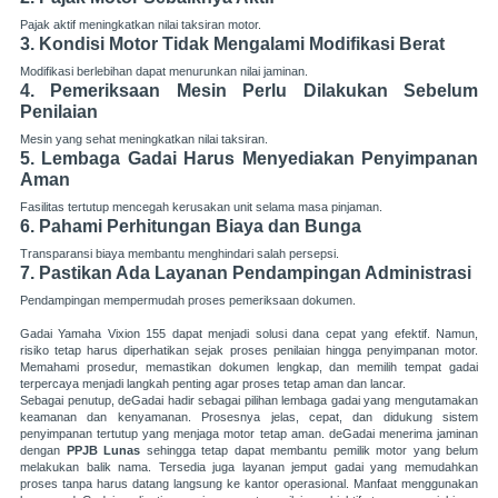
Pajak aktif meningkatkan nilai taksiran motor.
3. Kondisi Motor Tidak Mengalami Modifikasi Berat
Modifikasi berlebihan dapat menurunkan nilai jaminan.
4. Pemeriksaan Mesin Perlu Dilakukan Sebelum
Penilaian
Mesin yang sehat meningkatkan nilai taksiran.
5. Lembaga Gadai Harus Menyediakan Penyimpanan
Aman
Fasilitas tertutup mencegah kerusakan unit selama masa pinjaman.
6. Pahami Perhitungan Biaya dan Bunga
Transparansi biaya membantu menghindari salah persepsi.
7. Pastikan Ada Layanan Pendampingan Administrasi
Pendampingan mempermudah proses pemeriksaan dokumen.
Gadai Yamaha Vixion 155 dapat menjadi solusi dana cepat yang efektif. Namun,
risiko tetap harus diperhatikan sejak proses penilaian hingga penyimpanan motor.
Memahami prosedur, memastikan dokumen lengkap, dan memilih tempat gadai
terpercaya menjadi langkah penting agar proses tetap aman dan lancar.
Sebagai penutup, deGadai hadir sebagai pilihan lembaga gadai yang mengutamakan
keamanan dan kenyamanan. Prosesnya jelas, cepat, dan didukung sistem
penyimpanan tertutup yang menjaga motor tetap aman. deGadai menerima jaminan
dengan
PPJB Lunas
sehingga tetap dapat membantu pemilik motor yang belum
melakukan balik nama. Tersedia juga layanan jemput gadai yang memudahkan
proses tanpa harus datang langsung ke kantor operasional. Manfaat menggunakan