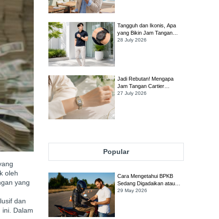
Tangan TAG Heuer Link
Tangguh dan Ikonis, Apa
yang Bikin Jam Tangan
TAG Heuer Formula 1
28 July 2026
Tetap Jadi Favorit Banyak
Orang?
Jadi Rebutan! Mengapa
Jam Tangan Cartier
Panthère Diburu Para
27 July 2026
Kolektor?
Popular
 yang
k oleh
Cara Mengetahui BPKB
angan yang
Sedang Digadaikan atau
Tidak
29 May 2026
lusif dan
 ini. Dalam