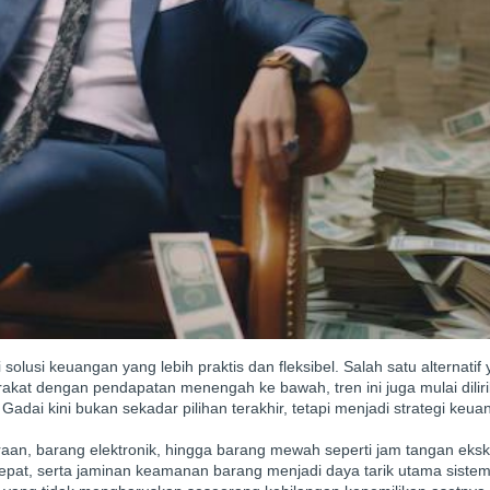
usi keuangan yang lebih praktis dan fleksibel. Salah satu alternatif
kat dengan pendapatan menengah ke bawah, tren ini juga mulai diliri
Gadai kini bukan sekadar pilihan terakhir, tetapi menjadi strategi keu
araan, barang elektronik, hingga barang mewah seperti jam tangan eksk
pat, serta jaminan keamanan barang menjadi daya tarik utama sistem