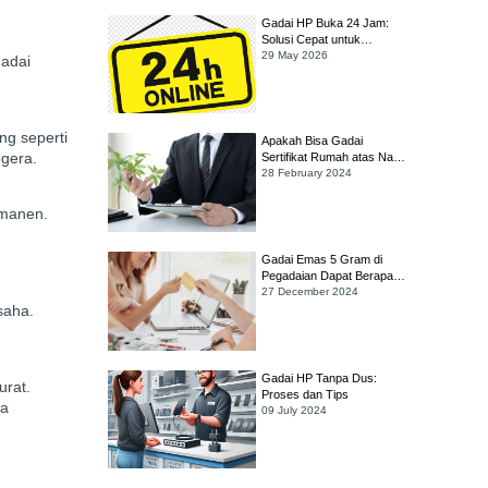
Gadai HP Buka 24 Jam:
Solusi Cepat untuk
Kebutuhan Darurat
29 May 2026
gadai
ng seperti
Apakah Bisa Gadai
egera.
Sertifikat Rumah atas Nama
Orang Tua yang Sudah
28 February 2024
Meninggal?
rmanen.
Gadai Emas 5 Gram di
Pegadaian Dapat Berapa?
Simak Cara Hitungnya!
27 December 2024
saha.
Gadai HP Tanpa Dus:
urat.
Proses dan Tips
ga
09 July 2024