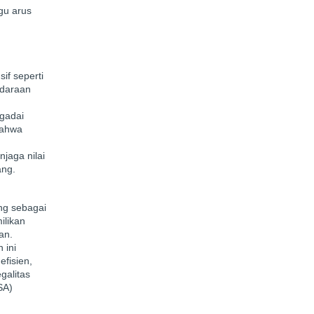
gu arus
if seperti
ndaraan
 gadai
bahwa
jaga nilai
ang.
ng sebagai
ilikan
an.
 ini
efisien,
galitas
SA)