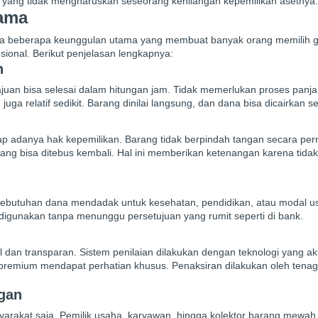
i yang tidak mengharuskan seseorang kehilangan kepemilikan asetnya.
tama
. Ada beberapa keunggulan utama yang membuat banyak orang memilih 
ional. Berikut penjelasan lengkapnya:
h
uan bisa selesai dalam hitungan jam. Tidak memerlukan proses panja
a relatif sedikit. Barang dinilai langsung, dan dana bisa dicairkan s
tap adanya hak kepemilikan. Barang tidak berpindah tangan secara pe
ng bisa ditebus kembali. Hal ini memberikan ketenangan karena tidak
 kebutuhan dana mendadak untuk kesehatan, pendidikan, atau modal u
 digunakan tanpa menunggu persetujuan yang rumit seperti di bank.
 dan transparan. Sistem penilaian dilakukan dengan teknologi yang ak
premium mendapat perhatian khusus. Penaksiran dilakukan oleh tena
ngan
syarakat saja. Pemilik usaha, karyawan, hingga kolektor barang mewah