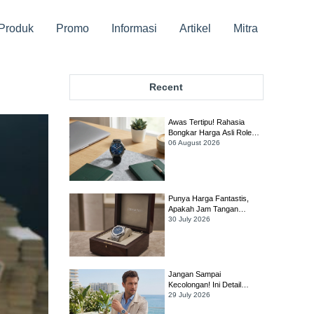
Produk
Promo
Informasi
Artikel
Mitra
Recent
Awas Tertipu! Rahasia
Bongkar Harga Asli Rolex
Sky-Dweller Biar Gak Rugi
06 August 2026
Ratusan Juta!
Punya Harga Fantastis,
Apakah Jam Tangan
Audemars Piguet Royal
30 July 2026
Oak Selfwinding Masih
Worth It?
Jangan Sampai
Kecolongan! Ini Detail
Penting yang Harus Dicek
29 July 2026
Sebelum Membeli Jam