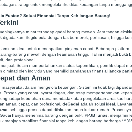
sebagai strategi untuk mengelola likuiditas keuangan tanpa menggang
ic Fusion? Solusi Finansial Tanpa Kehilangan Barang!
erkini
eningkatnya minat terhadap gadai barang mewah. Jam tangan eksklus
tuk digadaikan. Begitu pula dengan tas bermerek, perhiasan, hingga ke
i jaminan ideal untuk mendapatkan pinjaman cepat. Beberapa platform
barang-barang mewah dengan keamanan tinggi. Hal ini menjadi bukti 
if, dan profesional.
menjual. Selain mempertahankan status kepemilikan, pemilik dapat men
 diminati oleh individu yang memiliki pandangan finansial jangka panj
Cepat dan Aman
 masyarakat dalam mengelola keuangan. Sistem ini tidak lagi dipanda
rdas. Proses yang cepat, syarat ringan, dan tetap mempertahankan kepem
menghadapi kebutuhan dana mendadak atau pengelolaan arus kas hari
n aman, cepat, dan profesional,
deGadai
adalah solusi ideal. Layanan
Home
, sehingga proses dapat dilakukan tanpa keluar rumah. Prosesnya 
 deGadai hanya menerima barang dengan bukti
PPJB lunas,
menjamin le
menjaga stabilitas finansial tanpa kehilangan barang berharga.***(A