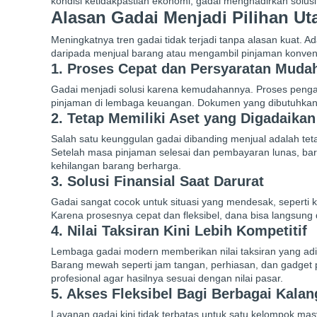
kondisi ketidakpastian ekonomi, gadai menghadirkan solus
Alasan Gadai Menjadi Pilihan U
Meningkatnya tren gadai tidak terjadi tanpa alasan kuat
daripada menjual barang atau mengambil pinjaman konvens
1. Proses Cepat dan Persyaratan Muda
Gadai menjadi solusi karena kemudahannya. Proses pengaj
pinjaman di lembaga keuangan. Dokumen yang dibutuhkan jug
2. Tetap Memiliki Aset yang Digadaikan
Salah satu keunggulan gadai dibanding menjual adalah te
Setelah masa pinjaman selesai dan pembayaran lunas, bara
kehilangan barang berharga.
3. Solusi Finansial Saat Darurat
Gadai sangat cocok untuk situasi yang mendesak, seperti
Karena prosesnya cepat dan fleksibel, dana bisa langsung
4. Nilai Taksiran Kini Lebih Kompetitif
Lembaga gadai modern memberikan nilai taksiran yang adil
Barang mewah seperti jam tangan, perhiasan, dan gadget 
profesional agar hasilnya sesuai dengan nilai pasar.
5. Akses Fleksibel Bagi Berbagai Kala
Layanan gadai kini tidak terbatas untuk satu kelompok ma