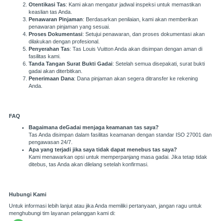
Otentikasi Tas
: Kami akan mengatur jadwal inspeksi untuk memastikan
keaslian tas Anda.
Penawaran Pinjaman
: Berdasarkan penilaian, kami akan memberikan
penawaran pinjaman yang sesuai.
Proses Dokumentasi
: Setujui penawaran, dan proses dokumentasi akan
dilakukan dengan profesional.
Penyerahan Tas
: Tas Louis Vuitton Anda akan disimpan dengan aman di
fasilitas kami.
Tanda Tangan Surat Bukti Gadai
: Setelah semua disepakati, surat bukti
gadai akan diterbitkan.
Penerimaan Dana
: Dana pinjaman akan segera ditransfer ke rekening
Anda.
FAQ
Bagaimana deGadai menjaga keamanan tas saya?
Tas Anda disimpan dalam fasilitas keamanan dengan standar ISO 27001 dan
pengawasan 24/7.
Apa yang terjadi jika saya tidak dapat menebus tas saya?
Kami menawarkan opsi untuk memperpanjang masa gadai. Jika tetap tidak
ditebus, tas Anda akan dilelang setelah konfirmasi.
Hubungi Kami
Untuk informasi lebih lanjut atau jika Anda memiliki pertanyaan, jangan ragu untuk
menghubungi tim layanan pelanggan kami di: