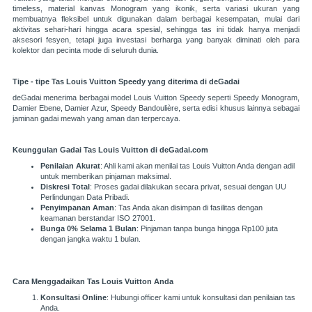
timeless, material kanvas Monogram yang ikonik, serta variasi ukuran yang
membuatnya fleksibel untuk digunakan dalam berbagai kesempatan, mulai dari
aktivitas sehari-hari hingga acara spesial, sehingga tas ini tidak hanya menjadi
aksesori fesyen, tetapi juga investasi berharga yang banyak diminati oleh para
kolektor dan pecinta mode di seluruh dunia.
Tipe - tipe Tas Louis Vuitton
Speedy
yang diterima di deGadai
deGadai menerima berbagai model Louis Vuitton Speedy seperti Speedy Monogram,
Damier Ebene, Damier Azur, Speedy Bandoulière, serta edisi khusus lainnya sebagai
jaminan gadai mewah yang aman dan terpercaya.
Keunggulan Gadai Tas Louis Vuitton di deGadai.com
Penilaian Akurat
: Ahli kami akan menilai tas Louis Vuitton Anda dengan adil
untuk memberikan pinjaman maksimal.
Diskresi Total
: Proses gadai dilakukan secara privat, sesuai dengan UU
Perlindungan Data Pribadi.
Penyimpanan Aman
: Tas Anda akan disimpan di fasilitas dengan
keamanan berstandar ISO 27001.
Bunga 0% Selama 1 Bulan
: Pinjaman tanpa bunga hingga Rp100 juta
dengan jangka waktu 1 bulan.
Cara Menggadaikan Tas Louis Vuitton Anda
Konsultasi Online
: Hubungi officer kami untuk konsultasi dan penilaian tas
Anda.