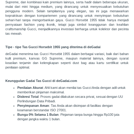
Supreme, dan kombinasi kain premium lainnya, serta hadir dalam beberapa ukuran,
mulai dari mini hingga medium, yang dirancang untuk menyesuaikan kebutuhan
pengguna modern. Selain tampilannya yang elegan, tas ini juga menawarkan
kepraktisan dengan kompartemen yang dirancang untuk menyimpan kebutuhan
sehari-hari tanpa mengorbankan gaya. Gucci Horsebit 1955 tidak hanya menjadi
pernyataan fashion yang ikonik, tetapi juga simbol keanggunan dan keahlian
craftsmanship Gucci, menjadikannya investasi berharga untuk kolektor dan pecinta
tas mewah.
Tipe - tipe Tas Gucci Horsebit 1955
yang diterima di deGadai
deGadai menerima tas Gucci Horsebit 1955 dalam berbagai variasi, baik dari bahan
kulit premium, kanvas GG Supreme, maupun material lainnya, dengan syarat
keaslian terjamin dan kelengkapan seperti dust bag atau kartu sertifikat untuk
penilaian optimal.
Keunggulan Gadai Tas Gucci di deGadai.com
Penilaian Akurat
: Ahli kami akan menilai tas Gucci Anda dengan adil untuk
memberikan pinjaman maksimal.
Diskresi Total
: Proses gadai dilakukan secara privat, sesuai dengan UU
Perlindungan Data Pribadi.
Penyimpanan Aman
: Tas Anda akan disimpan di fasilitas dengan
keamanan berstandar ISO 27001.
Bunga 0% Selama 1 Bulan
: Pinjaman tanpa bunga hingga Rp100 juta
dengan jangka waktu 1 bulan.