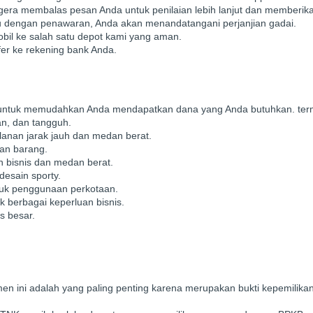
gera membalas pesan Anda untuk penilaian lebih lanjut dan memberi
u dengan penawaran, Anda akan menandatangani perjanjian gadai.
il ke salah satu depot kami yang aman.
er ke rekening bank Anda.
hi untuk memudahkan Anda mendapatkan dana yang Anda butuhkan. ter
n, dan tangguh.
lanan jarak jauh dan medan berat.
tan barang.
n bisnis dan medan berat.
esain sporty.
tuk penggunaan perkotaan.
k berbagai keperluan bisnis.
s besar.
en ini adalah yang paling penting karena merupakan bukti kepemilik