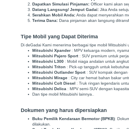
Dapatkan Simulasi Pinjaman:
Officer kami akan se
Datang Langsung/ Jemput Gadai:
Jika Anda setuj
Serahkan Mobil Anda:
Anda dapat menyerahkan mob
Terima Dana:
Dana pinjaman akan langsung ditransf
Tipe Mobil yang Dapat Diterima
Di deGadai Kami menerima berbagai tipe mobil Mitsubis
Mitsubishi Xpander
: MPV keluarga modern, nyama
Mitsubishi Pajero Sport
: SUV premium untuk perja
Mitsubishi L300
: Mobil niaga andalan untuk angku
Mitsubishi Triton
: Pick-up tangguh untuk kebutuha
Mitsubishi Outlander Sport
: SUV kompak dengan d
Mitsubishi Mirage
: City car hemat bahan bakar un
Mitsubishi Colt Diesel
: Truk ringan legendaris untu
Mitsubishi Delica
: MPV semi-SUV dengan kapasita
Dan tipe mobil Mitsubishi lainnya..
Dokumen yang harus dipersiapkan
Buku Pemilik Kendaraan Bermotor (BPKB)
: Dokum
dilakukan.