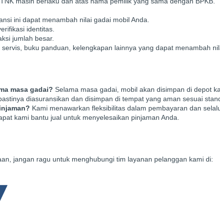
 STNK masih berlaku dan atas nama pemilik yang sama dengan BPKB.
ansi ini dapat menambah nilai gadai mobil Anda.
rifikasi identitas.
aksi jumlah besar.
 servis, buku panduan, kelengkapan lainnya yang dapat menambah nil
ama masa gadai?
Selama masa gadai, mobil akan disimpan di depot ka
pastinya diasuransikan dan disimpan di tempat yang aman sesuai stan
pinjaman?
Kami menawarkan fleksibilitas dalam pembayaran dan sela
dapat kami bantu jual untuk menyelesaikan pinjaman Anda.
nyaan, jangan ragu untuk menghubungi tim layanan pelanggan kami di: