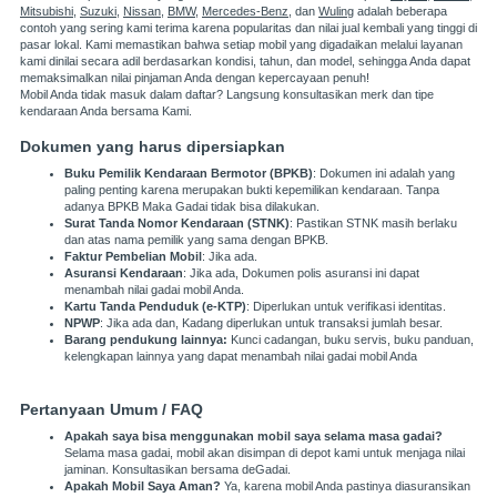
Mitsubishi
,
Suzuki
,
Nissan
,
BMW
,
Mercedes-Benz
, dan
Wuling
adalah beberapa
contoh yang sering kami terima karena popularitas dan nilai jual kembali yang tinggi di
pasar lokal. Kami memastikan bahwa setiap mobil yang digadaikan melalui layanan
kami dinilai secara adil berdasarkan kondisi, tahun, dan model, sehingga Anda dapat
memaksimalkan nilai pinjaman Anda dengan kepercayaan penuh!
Mobil Anda tidak masuk dalam daftar? Langsung konsultasikan merk dan tipe
kendaraan Anda bersama Kami.
Dokumen yang harus dipersiapkan
Buku Pemilik Kendaraan Bermotor (BPKB)
: Dokumen ini adalah yang
paling penting karena merupakan bukti kepemilikan kendaraan. Tanpa
adanya BPKB Maka Gadai tidak bisa dilakukan.
Surat Tanda Nomor Kendaraan (STNK)
: Pastikan STNK masih berlaku
dan atas nama pemilik yang sama dengan BPKB.
Faktur Pembelian Mobil
: Jika ada.
Asuransi Kendaraan
: Jika ada, Dokumen polis asuransi ini dapat
menambah nilai gadai mobil Anda.
Kartu Tanda Penduduk (e-KTP)
: Diperlukan untuk verifikasi identitas.
NPWP
: Jika ada dan, Kadang diperlukan untuk transaksi jumlah besar.
Barang pendukung lainnya:
Kunci cadangan, buku servis, buku panduan,
kelengkapan lainnya yang dapat menambah nilai gadai mobil Anda
Pertanyaan Umum / FAQ
Apakah saya bisa menggunakan mobil saya selama masa gadai?
Selama masa gadai, mobil akan disimpan di depot kami untuk menjaga nilai
jaminan. Konsultasikan bersama deGadai.
Apakah Mobil Saya Aman?
Ya, karena mobil Anda pastinya diasuransikan