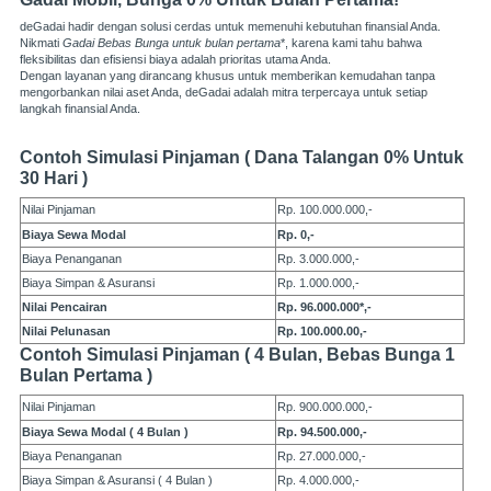
deGadai hadir dengan solusi cerdas untuk memenuhi kebutuhan finansial Anda.
Nikmati
Gadai Bebas Bunga untuk bulan pertama
*, karena kami tahu bahwa
fleksibilitas dan efisiensi biaya adalah prioritas utama Anda.
Dengan layanan yang dirancang khusus untuk memberikan kemudahan tanpa
mengorbankan nilai aset Anda, deGadai adalah mitra terpercaya untuk setiap
langkah finansial Anda.
Contoh Simulasi Pinjaman ( Dana Talangan 0% Untuk
30 Hari )
Nilai Pinjaman
Rp. 100.000.000,-
Biaya Sewa Modal
Rp. 0,-
Biaya Penanganan
Rp. 3.000.000,-
Biaya Simpan & Asuransi
Rp. 1.000.000,-
Nilai Pencairan
Rp. 96.000.000*,-
Nilai Pelunasan
Rp. 100.000.00,-
Contoh Simulasi Pinjaman ( 4 Bulan, Bebas Bunga 1
Bulan Pertama )
Nilai Pinjaman
Rp. 900.000.000,-
Biaya Sewa Modal ( 4 Bulan )
Rp. 94.500.000,-
Biaya Penanganan
Rp. 27.000.000,-
Biaya Simpan & Asuransi ( 4 Bulan )
Rp. 4.000.000,-