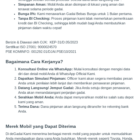
Simpanan Aman:
Mobil Anda akan disimpan di lokasi yang aman dan
terawat selama periode gadai.
Bunga 0%:
Kami menawarkan Gadai Bebas Bunga untuk 1 Bulan pertama.
Tanpa BI Checking:
Proses pinjaman kami tidak memerlukan pemeriksaan
kredit dan BI Checking, sehingga lebih mudah bagi Anda membutuhkan
pinjaman dalam waktu cepat!
Berizin & Diawasi oleh OJK:
KEP-31/D.05/2023
Sertifikat ISO 27001:
9000024570
PSE KOMINFO:
001292.01/DJAI.PSE/10/2021
Bagaimana Cara Kerjanya?
Konsultasi Online via WhatsApp:
Mulai konsultasi dengan mengisi data
diri dan detail mobil Anda di WhatsApp Official Kami.
Dapatkan Simulasi Pinjaman:
Officer kami akan segera membalas pesan
Anda untuk penilaian lebih lanjut dan memberikan penawaran pinjaman.
Datang Langsung/ Jemput Gadai:
Jika Anda setuju dengan penawaran,
Anda akan menandatangani perjanjian gadai.
Serahkan Mobil Anda:
Anda dapat menyerahkan mobil ke salah satu depot
kami yang aman.
Terima Dana:
Dana pinjaman akan langsung ditransfer ke rekening bank
Anda.
Merek Mobil yang Dapat Diterima
Di deGadai Kami menerima berbagai merek mobil yang populer untuk memudahkan
Anda mendapatkan dana yang Anda butuhkan. Merek-merek seperti
Toyota
,
Honda
,