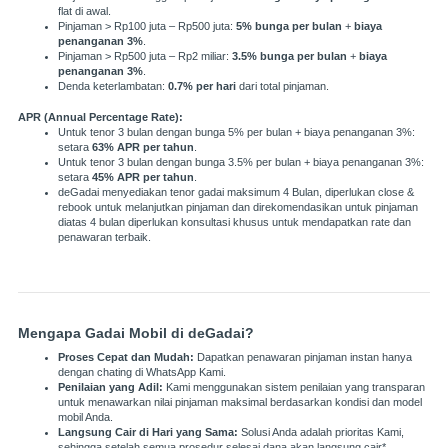
flat di awal.
Pinjaman > Rp100 juta – Rp500 juta:
5% bunga per bulan
+
biaya
penanganan 3%
.
Pinjaman > Rp500 juta – Rp2 miliar:
3.5% bunga per bulan
+
biaya
penanganan 3%
.
Denda keterlambatan:
0.7% per hari
dari total pinjaman.
APR (Annual Percentage Rate):
Untuk tenor 3 bulan dengan bunga 5% per bulan + biaya penanganan 3%:
setara
63% APR per tahun
.
Untuk tenor 3 bulan dengan bunga 3.5% per bulan + biaya penanganan 3%:
setara
45% APR per tahun
.
deGadai menyediakan tenor gadai maksimum 4 Bulan, diperlukan close &
rebook untuk melanjutkan pinjaman dan direkomendasikan untuk pinjaman
diatas 4 bulan diperlukan konsultasi khusus untuk mendapatkan rate dan
penawaran terbaik.
Mengapa Gadai Mobil di deGadai?
Proses Cepat dan Mudah:
Dapatkan penawaran pinjaman instan hanya
dengan chating di WhatsApp Kami.
Penilaian yang Adil:
Kami menggunakan sistem penilaian yang transparan
untuk menawarkan nilai pinjaman maksimal berdasarkan kondisi dan model
mobil Anda.
Langsung Cair di Hari yang Sama:
Solusi Anda adalah prioritas Kami,
sehingga setelah semua prosedur selesai dana akan langsung cair*.