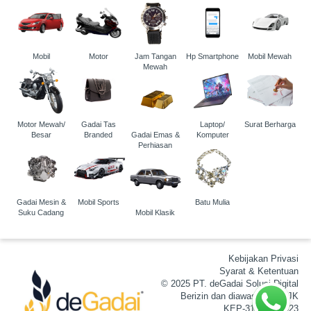
Mobil
Motor
Jam Tangan
Hp Smartphone
Mobil Mewah
Mewah
Motor Mewah/
Gadai Tas
Laptop/
Surat Berharga
Besar
Branded
Gadai Emas &
Komputer
Perhiasan
Gadai Mesin &
Mobil Sports
Batu Mulia
Suku Cadang
Mobil Klasik
Kebijakan Privasi
Syarat & Ketentuan
© 2025 PT. deGadai Solusi Digital
Berizin dan diawasi oleh OJK
KEP-31/D.05/2023