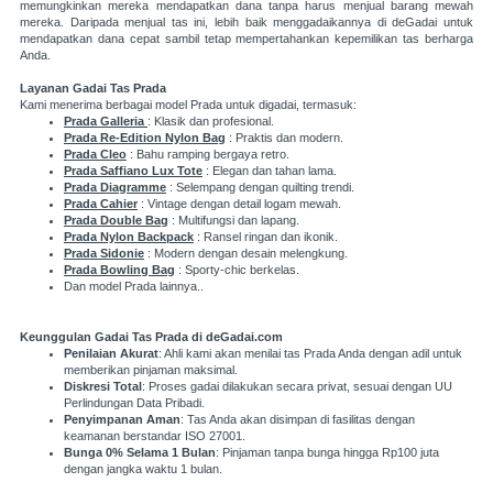
memungkinkan mereka mendapatkan dana tanpa harus menjual barang mewah
mereka. Daripada menjual tas ini, lebih baik menggadaikannya di deGadai untuk
mendapatkan dana cepat sambil tetap mempertahankan kepemilikan tas berharga
Anda.
Layanan Gadai Tas Prada
Kami menerima berbagai model Prada untuk digadai, termasuk:
Prada Galleria
: Klasik dan profesional.
Prada Re-Edition Nylon Bag
: Praktis dan modern.
Prada Cleo
: Bahu ramping bergaya retro.
Prada Saffiano Lux Tote
: Elegan dan tahan lama.
Prada Diagramme
: Selempang dengan quilting trendi.
Prada Cahier
: Vintage dengan detail logam mewah.
Prada Double Bag
: Multifungsi dan lapang.
Prada Nylon Backpack
: Ransel ringan dan ikonik.
Prada Sidonie
: Modern dengan desain melengkung.
Prada Bowling Bag
: Sporty-chic berkelas.
Dan model Prada lainnya..
Keunggulan Gadai Tas Prada di deGadai.com
Penilaian Akurat
: Ahli kami akan menilai tas Prada Anda dengan adil untuk
memberikan pinjaman maksimal.
Diskresi Total
: Proses gadai dilakukan secara privat, sesuai dengan UU
Perlindungan Data Pribadi.
Penyimpanan Aman
: Tas Anda akan disimpan di fasilitas dengan
keamanan berstandar ISO 27001.
Bunga 0% Selama 1 Bulan
: Pinjaman tanpa bunga hingga Rp100 juta
dengan jangka waktu 1 bulan.