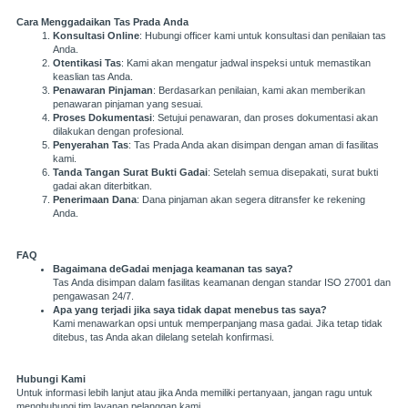
Cara Menggadaikan Tas Prada Anda
Konsultasi Online
: Hubungi officer kami untuk konsultasi dan penilaian tas
Anda.
Otentikasi Tas
: Kami akan mengatur jadwal inspeksi untuk memastikan
keaslian tas Anda.
Penawaran Pinjaman
: Berdasarkan penilaian, kami akan memberikan
penawaran pinjaman yang sesuai.
Proses Dokumentasi
: Setujui penawaran, dan proses dokumentasi akan
dilakukan dengan profesional.
Penyerahan Tas
: Tas Prada Anda akan disimpan dengan aman di fasilitas
kami.
Tanda Tangan Surat Bukti Gadai
: Setelah semua disepakati, surat bukti
gadai akan diterbitkan.
Penerimaan Dana
: Dana pinjaman akan segera ditransfer ke rekening
Anda.
FAQ
Bagaimana deGadai menjaga keamanan tas saya?
Tas Anda disimpan dalam fasilitas keamanan dengan standar ISO 27001 dan
pengawasan 24/7.
Apa yang terjadi jika saya tidak dapat menebus tas saya?
Kami menawarkan opsi untuk memperpanjang masa gadai. Jika tetap tidak
ditebus, tas Anda akan dilelang setelah konfirmasi.
Hubungi Kami
Untuk informasi lebih lanjut atau jika Anda memiliki pertanyaan, jangan ragu untuk
menghubungi tim layanan pelanggan kami.