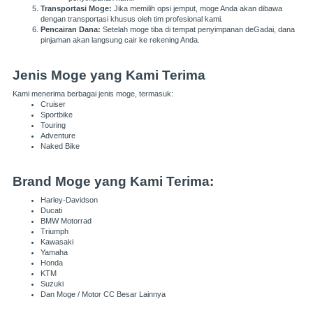
Transportasi Moge:
Jika memilih opsi jemput, moge Anda akan dibawa
dengan transportasi khusus oleh tim profesional kami.
Pencairan Dana:
Setelah moge tiba di tempat penyimpanan deGadai, dana
pinjaman akan langsung cair ke rekening Anda.
Jenis Moge yang Kami Terima
Kami menerima berbagai jenis moge, termasuk:
Cruiser
Sportbike
Touring
Adventure
Naked Bike
Brand Moge yang Kami Terima:
Harley-Davidson
Ducati
BMW Motorrad
Triumph
Kawasaki
Yamaha
Honda
KTM
Suzuki
Dan Moge / Motor CC Besar Lainnya