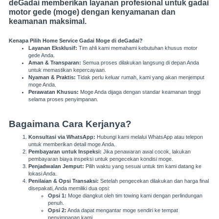
deGadai memberikan layanan profesional untuk gadai
motor gede (moge) dengan kenyamanan dan
keamanan maksimal.
Kenapa Pilih Home Service Gadai Moge di deGadai?
Layanan Eksklusif:
Tim ahli kami memahami kebutuhan khusus motor
gede Anda.
Aman & Transparan:
Semua proses dilakukan langsung di depan Anda
untuk memastikan kepercayaan.
Nyaman & Praktis:
Tidak perlu keluar rumah, kami yang akan menjemput
moge Anda.
Perawatan Khusus:
Moge Anda dijaga dengan standar keamanan tinggi
selama proses penyimpanan.
Bagaimana Cara Kerjanya?
Konsultasi via WhatsApp:
Hubungi kami melalui WhatsApp atau telepon
untuk memberikan detail moge Anda.
Pembayaran untuk Inspeksi:
Jika penawaran awal cocok, lakukan
pembayaran biaya inspeksi untuk pengecekan kondisi moge.
Penjadwalan Jemput:
Pilih waktu yang sesuai untuk tim kami datang ke
lokasi Anda.
Penilaian & Opsi Transaksi:
Setelah pengecekan dilakukan dan harga final
disepakati, Anda memiliki dua opsi:
Opsi 1:
Moge diangkut oleh tim towing kami dengan perlindungan
penuh.
Opsi 2:
Anda dapat mengantar moge sendiri ke tempat
penyimpanan kami.