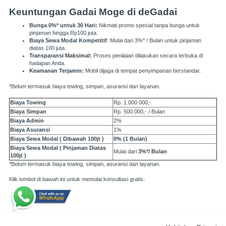
Keuntungan Gadai Moge di deGadai
Bunga 0%* untuk 30 Hari:
Nikmati promo spesial tanpa bunga untuk
pinjaman hingga Rp100 juta.
Biaya Sewa Modal Kompetitif
: Mulai dari 3%* / Bulan untuk pinjaman
diatas 100 juta.
Transparansi Maksimal:
Proses penilaian dilakukan secara terbuka di
hadapan Anda.
Keamanan Terjamin:
Mobil dijaga di tempat penyimpanan berstandar.
*Belum termasuk biaya towing, simpan, asuransi dan layanan.
Biaya Towing
Rp. 1.000.000,-
Biaya Simpan
Rp. 500.000,- / Bulan
Biaya Admin
2%
Biaya Asuransi
1%
Biaya Sewa Modal ( Dibawah 100jt )
0% (1 Bulan)
Biaya Sewa Modal ( Pinjaman Diatas
Mulai dari
3%*/ Bulan
100jt )
*Belum termasuk biaya towing, simpan, asuransi dan layanan.
Klik tombol di bawah ini untuk memulai konsultasi gratis: