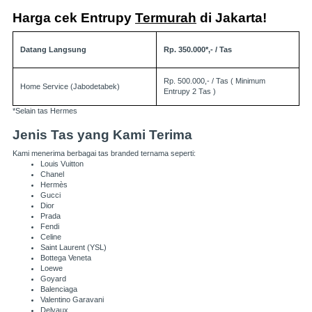
Harga cek Entrupy
Termurah
di Jakarta!
Datang Langsung
Rp. 350.000*,- / Tas
Rp. 500.000,- / Tas ( Minimum
Home Service (Jabodetabek)
Entrupy 2 Tas )
*Selain tas Hermes
Jenis Tas yang Kami Terima
Kami menerima berbagai tas branded ternama seperti:
Louis Vuitton
Chanel
Hermès
Gucci
Dior
Prada
Fendi
Celine
Saint Laurent (YSL)
Bottega Veneta
Loewe
Goyard
Balenciaga
Valentino Garavani
Delvaux