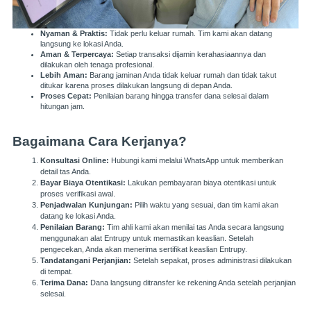
Nyaman & Praktis:
Tidak perlu keluar rumah. Tim kami akan datang
langsung ke lokasi Anda.
Aman & Terpercaya:
Setiap transaksi dijamin kerahasiaannya dan
dilakukan oleh tenaga profesional.
Lebih Aman:
Barang jaminan Anda tidak keluar rumah dan tidak takut
ditukar karena proses dilakukan langsung di depan Anda.
Proses Cepat:
Penilaian barang hingga transfer dana selesai dalam
hitungan jam.
Bagaimana Cara Kerjanya?
Konsultasi Online:
Hubungi kami melalui WhatsApp untuk memberikan
detail tas Anda.
Bayar Biaya Otentikasi:
Lakukan pembayaran biaya otentikasi untuk
proses verifikasi awal.
Penjadwalan Kunjungan:
Pilih waktu yang sesuai, dan tim kami akan
datang ke lokasi Anda.
Penilaian Barang:
Tim ahli kami akan menilai tas Anda secara langsung
menggunakan alat Entrupy untuk memastikan keaslian. Setelah
pengecekan, Anda akan menerima sertifikat keaslian Entrupy.
Tandatangani Perjanjian:
Setelah sepakat, proses administrasi dilakukan
di tempat.
Terima Dana:
Dana langsung ditransfer ke rekening Anda setelah perjanjian
selesai.