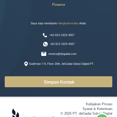
Finance
Saya siap membantu
#langkahcerdas
Anda.
+62-813-1923-4567
+62 813-1923-4567
monica@degadai.com
Sudirman 7.8, Floor 20th, deGadai Solusi Digital PT.
Simpan Kontak
Kebijakan Privasi
Syarat & Ketentuan
© 2025 PT. deGadai Solusi Digital