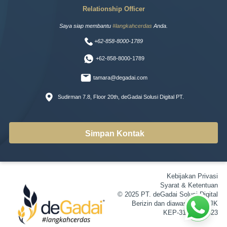
Relationship Officer
Saya siap membantu
#langkahcerdas
Anda.
+62-858-8000-1789
+62-858-8000-1789
tamara@degadai.com
Sudirman 7.8, Floor 20th, deGadai Solusi Digital PT.
Simpan Kontak
Kebijakan Privasi
Syarat & Ketentuan
© 2025 PT. deGadai Solusi Digital
Berizin dan diawasi oleh OJK
KEP-31/D.05/2023