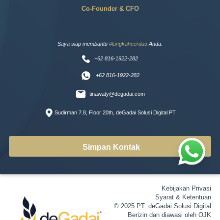
Co-Founder & CFO
Saya siap membantu
#langkahcerdas
Anda.
+62 816-1922-282
+62 816-1922-282
tinawaty@degadai.com
Sudirman 7.8, Floor 20th, deGadai Solusi Digital PT.
Simpan Kontak
Kebijakan Privasi
Syarat & Ketentuan
© 2025 PT. deGadai Solusi Digital
Berizin dan diawasi oleh OJK